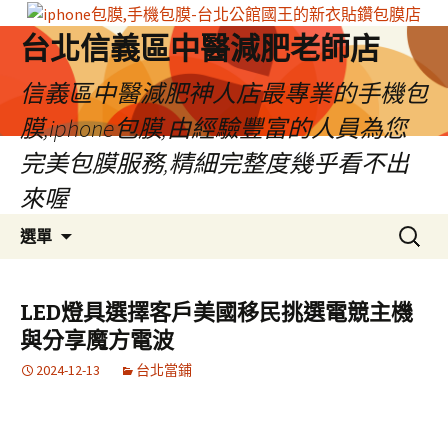
台北信義區中醫減肥老師店
信義區中醫減肥神人店最專業的手機包
膜,iphone包膜,由經驗豐富的人員為您
完美包膜服務,精細完整度幾乎看不出
來喔
跳
搜
選單
至
尋
內
關
容
鍵
LED燈具選擇客戶美國移民挑選電競主機
區
字:
與分享魔方電波
2024-12-13
台北當鋪