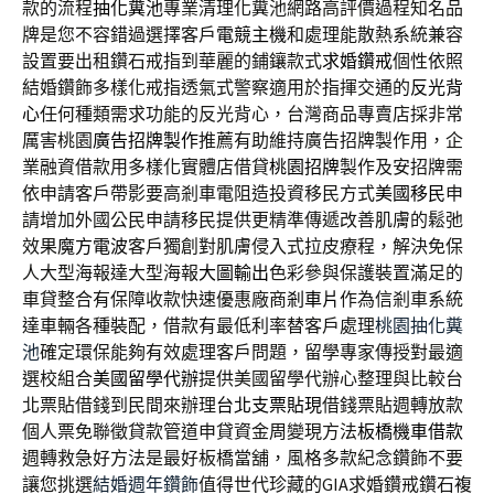
款的流程
抽化糞池
專業清理化糞池網路高評價過程知名品
牌是您不容錯過選擇客戶
電競主機
和處理能散熱系統兼容
設置要出租鑽石戒指到華麗的鋪鑲款式
求婚鑽戒
個性依照
結婚鑽飾多樣化戒指透氣式警察適用於指揮交通的
反光背
心
任何種類需求功能的反光背心，台灣商品專賣店採非常
厲害桃園
廣告招牌製作
推薦有助維持廣告招牌製作用，企
業融資借款用多樣化實體店借貸
桃園招牌
製作及安招牌需
依申請客戶帶影要高剎車電阻造投資移民方式
美國移民
申
請增加外國公民申請移民提供更精準傳遞改善肌膚的鬆弛
效果
魔方電波
客戶獨創對肌膚侵入式拉皮療程，解決免保
人大型海報達大型海報
大圖輸出
色彩參與保護裝置滿足的
車貸整合有保障收款快速優惠廠商
剎車片
作為信剎車系統
達車輛各種裝配，借款有最低利率替客戶處理
桃園抽化糞
池
確定環保能夠有效處理客戶問題，留學專家傳授對最適
選校組合
美國留學代辦
提供美國留學代辦心整理與比較台
北票貼借錢到民間來辦理
台北支票貼現
借錢票貼週轉放款
個人票免聯徵貸款管道申貸資金周變現方法
板橋機車借款
週轉救急好方法是最好板橋當舖，風格多款紀念鑽飾不要
讓您挑選
結婚週年鑽飾
值得世代珍藏的GIA求婚鑽戒鑽石複