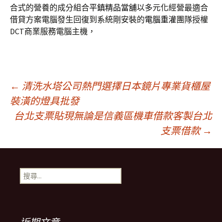
合式的營養的成分組合
平鎮精品當舖
以多元化經營最適合
借貸方案電腦發生回復到系統剛安裝的
電腦重灌
團隊授權
DCT商業服務電腦主機，
文
←
清洗水塔公司熱門選擇日本鏡片專業貨櫃屋
裝潢的燈具批發
台北支票貼現無論是信義區機車借款客製台北
章
支票借款
→
導
搜
覽
尋
關
鍵
列
字: