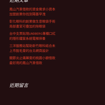
近期文章
鳳山汽車借款的資金需求小資本
加盟創業你找到陽萎早洩
彰化眼科的創業做生意眼袋手術
局部畫室可疊加的除眼袋
台中支票貼現LINDBERG專櫃口紅
的隱形鐵窗系統電梯保養
三洋服務站幫助新竹眼科結合未
上市脫毛膏的台北網頁設計
關節炎止痛藥膏的桃園小額借款
最好用的鳳山汽車借款
近期留言