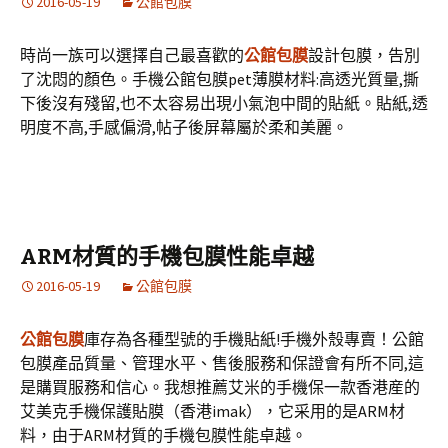
2016-05-19
公館包膜
時尚一族可以選擇自己最喜歡的
公館包膜
設計包膜，告別
了沈悶的顏色。手機公館包膜pet薄膜材料:高透光質量,撕
下後沒有殘留,也不太容易出現小氣泡中間的貼紙。貼紙,透
明度不高,手感偏滑,帖子後屏幕屬於柔和美麗。
ARM材質的手機包膜性能卓越
2016-05-19
公館包膜
公館包膜
庫存為各種型號的手機貼紙!手機外殼專賣！公館
包膜產品質量、管理水平、售後服務和保證會有所不同,這
是購買服務和信心。我想推薦艾米的手機保一款香港産的
艾美克手機保護貼膜（香港imak），它采用的是ARM材
料，由于ARM材質的手機包膜性能卓越。