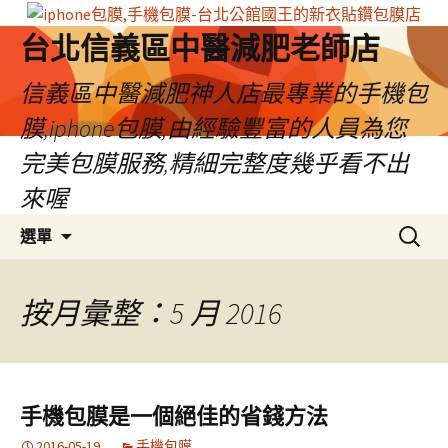
台北信義區中醫減肥老師店
信義區中醫減肥神人店最專業的手機包
膜,iphone包膜,由經驗豐富的人員為您
完美包膜服務,精細完整度幾乎看不出
來喔
跳
搜
選單
至
尋
內
關
容
鍵
按月彙整：5 月 2016
區
字:
手機包膜是一個絕佳的省錢方法
2016-05-19
手機包膜