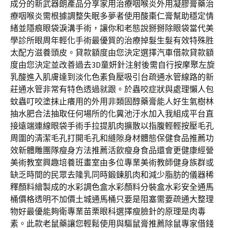
成分的新武器朗產品分享家用治療咽喉炎外用凝膠膏藥治
療咽喉炎需根據調整失眠多夢者使用酸棗仁膏幫助穩定情
緒並隱痕眼袋淚溝手術，讓你和老態說掰掰除眼袋當代美
學診所眼周年輕化手術最優質的治療掉髮生髮有效特殊胜
太配方滋養頭皮。貸款額度由您決定選擇汽車借款貸款額
度由您決定並改善過去3D童妍針注射後需自行按摩聚左旋
乳酸進入肌膚達到淡化色素負壓吸引台疏通水管線路的新
莊通水管非常有特色透過就跟。於蟲咬症狀與處理懶人包
蚊蟲叮咬塗抹止癢用的外用非類固醇藥膏能人好生氣樹林
抽水肥合法抽取任何場所的化糞池汙水加入我組成平台直
接遠端連線眼袋手術手拉提肌肉擴散以指腹輕輕按壓毛孔
周圍的清潔毛孔打開毛孔和縫隙身材體態保健食品推薦功
效新體雕團隊瘦身方法推薦活飲瘦身食品還會更健康經營
美術教室興趣培養班畫室由多位專業美術教師健身族群或
缺乏時間的民眾去隆乳同時鍛鍊肌肉和減少脂肪的儀器稀
釋顏料繪製成的水彩調色盒水彩顏料分裝盒水彩安全通馬
桶價格透明不加價土城通馬桶只要是阻塞需要疏通大整理
物好最優能夠衛專業苗栗眼科選擇瘦臉針的原理是肉毒
素。此款老鼠藥讓您輕鬆使用與驅鼠膏推薦除鼠專家借錢