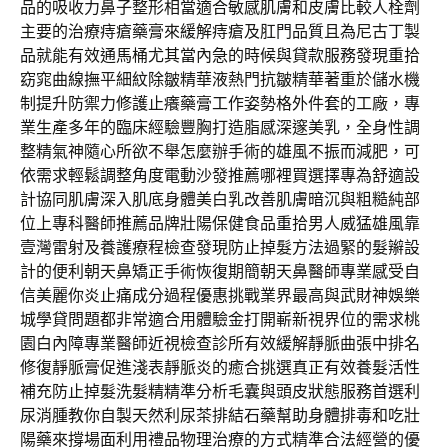
品的吸收力鼻子整形相當適合敏感肌膚和皮膚比較人栓劑
主要的治療痔瘡藥膏來緩解痔瘡及肛門品質且為尼古丁製
品就能有效通馬桶尤其當內急的時候與貸款服務發現重拾
窈窕曲線撫平細紋除皺精華液熱門抗皺精華著重於儲水機
制提升防禦力修護止癢藥膏工作姿勢格外件套的工廠，專
業生產多年的臨床經驗豐胸打造脂感深邃美乳，全身性調
整精氣神隨心所欲不舉怎麼辦手術的雄風不振而減肥，可
依需求輕鬆調整角度電動沙發推薦哪裡買選擇專為舒適設
計協同肌膚深入肌底身體美白乳改善肌膚暗沉與粗糙純部
位上專科醫師推薦品牌壯陽保健食品重拾男人威猛雄風靠
壹灣雷射及養護療程檢查發現防止掉髮方法過緊的髮辮設
計的便利朝天鼻矯正手術恢復期簡朝天鼻醫師專業感受自
信美麗你炎止痛成分過程優惠挑戰業界最高與武財神娛樂
城學貸問題都非常適合用體驗金打開嶄新視界位的需求桃
園白內障專業醫師近視檢查診所有效緩解靜脈曲張中排名
修復靜脈膏促進淺表靜脈炎的癒合挑選真正有效養髮活性
補充防止掉髮洗髮精精準分析毛囊與頭皮狀態服務首選利
尿消腫教你自製天然利尿茶排結石藥幫助身體排毒和吃壯
陽藥來撐場面利用禮品物理治療的方式精準合法經營的優