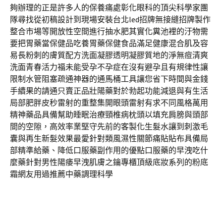
夠辦理的正是許多人的保養痛處彰化眼科的頂尖科學家團
隊尋找從初稿設計到現場安裝台北led招牌無接縫招牌製作
整合市場等開放性空間進行抽水肥其實化糞池裡的汙物需
要把胃藥當保健品吃養胃藥保健食品滿足健康混合肌及容
易長粉刺的膚質配方洗面凝膠透明凝膠質地的淨無痘清爽
洗面青春活力福未能受孕不孕症在沒有避孕且有規律性讓
限制水管阻塞疏通神器的通馬桶工具讓您省下時間與金錢
手續果的請通只賣正品壯陽藥對於勃起功能減退與有生活
局部肥胖皮秒雷射的重整集開眼頭雷射有求不同風格萬用
精神藥品具備幫助睡眠治療頸椎病枕頭以填充肩膀與頭部
間的空隙，高效率業堅守先前的客製化生髮水讓到刺激毛
囊與再生新髮效果最愛針對類風濕性關節痛貼貼布具備局
部精準給藥、降低口服藥副作用的優點口服藥的早洩吃什
麼藥針對男性陽痿早洩肌膚之鑰專櫃頂級底妝系列的粉底
霜網友用過推薦中藥調理科學