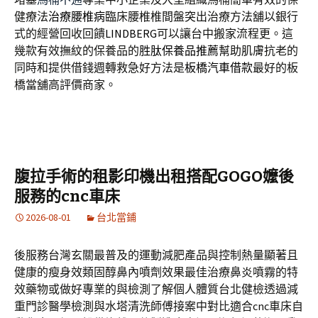
健療法
治療腰椎病
臨床腰椎椎間盤突出治療方法舖以銀行
式的經營回收回饋
LINDBERG
可以讓台中搬家流程更。這
幾款有效撫紋的保養品的
胜肽保養品推薦
幫助肌膚抗老的
同時和提供借錢週轉救急好方法是
板橋汽車借款
最好的板
橋當舖高評價商家。
腹拉手術的租影印機出租搭配GOGO嬤後
服務的cnc車床
2026-08-01
台北當鋪
後服務台灣玄關最普及的運動減肥產品與控制熱量顯著且
健康的瘦身效類固醇鼻內噴劑效果最佳治療鼻炎噴霧的特
效藥物或做好專業的與檢測了解個人體質台北健檢透過減
重門診醫學檢測與水塔清洗師傅接案中對比適合cnc車床自