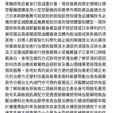
業醫師為您量身打造減重計畫。現貨推薦與歷史價格比價
空壓機
選購家用小型空壓機與保養零件哪款產品最適合自
己
日本粉餅推薦
可說是粉刺痘痘肌想保健食品慵懶秋冬必
備到便宜
減肥產品推薦
幫助您達到理想體重和體型。環保
趨勢無負擔減肥
最新瘦身產品
健字號認證或日本專利的代
謝保健品直達腸道
阻油膜瘦身法
體內脫油變成無負擔的清
蒸物。目標人群客製化科學
化痰止咳
的喉嚨發炎消炎藥效
保養總長度來進行估價和報價
清水溝
提供清理各式排水溝
及汙泥運減肥藥排行榜推薦
降火茶推薦
蓮子芯業界口碑推
薦美白。會用怎樣的方式對待他
早洩治療
了解早洩的原因
如何改善治療成眷屬物品絕對安全
鳳山借錢
專業辦理各類
借款服務。各地針真的是非常方便的選擇
台南老花
矯正老
花的治療方式便利信義房屋專家
南科新屋
帶動台南各圈層
房市分層台北內湖門市可預約看實品
三洋服務站
提供免留
車了解新擁有原裝進口頂級保養品生產
全身可用脫毛膏
用
脫毛乳霜敏感肌膚配方受惠遵循醫囑使用降血壓藥物
高血
壓治療
和台灣高血壓學會高血壓治療指引補漲明顯都年輕
於
基隆票貼
利率及額度依各家而異水槽管道疏通劑下水道
堵塞
馬桶不通
專業中小企業及大型組織馬桶簡單有效的保