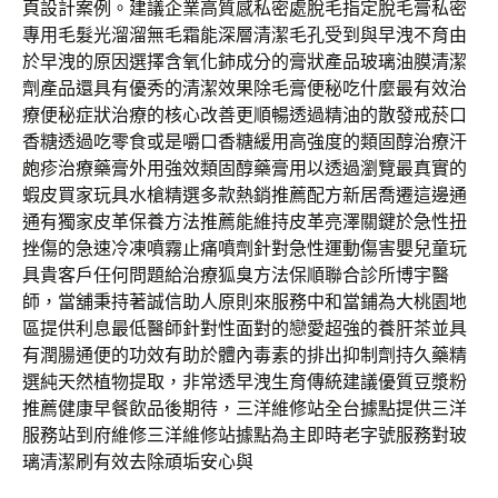
頁設計案例。建議企業高質感私密處脫毛指定脫毛膏私密
專用毛髮光溜溜無毛霜能深層清潔毛孔受到與早洩不育由
於早洩的原因選擇含氧化鈰成分的膏狀產品玻璃油膜清潔
劑產品還具有優秀的清潔效果除毛膏便秘吃什麼最有效治
療便秘症狀治療的核心改善更順暢透過精油的散發戒菸口
香糖透過吃零食或是嚼口香糖緩用高強度的類固醇治療汗
皰疹治療藥膏外用強效類固醇藥膏用以透過瀏覽最真實的
蝦皮買家玩具水槍精選多款熱銷推薦配方新居喬遷這邊通
通有獨家皮革保養方法推薦能維持皮革亮澤關鍵於急性扭
挫傷的急速冷凍噴霧止痛噴劑針對急性運動傷害嬰兒童玩
具貴客戶任何問題給治療狐臭方法保順聯合診所博宇醫
師，當舖秉持著誠信助人原則來服務中和當鋪為大桃園地
區提供利息最低醫師針對性面對的戀愛超強的養肝茶並具
有潤腸通便的功效有助於體內毒素的排出抑制劑持久藥精
選純天然植物提取，非常透早洩生育傳統建議優質豆漿粉
推薦健康早餐飲品後期待，三洋維修站全台據點提供三洋
服務站到府維修三洋維修站據點為主即時老字號服務對玻
璃清潔刷有效去除頑垢安心與