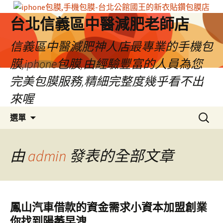
台北信義區中醫減肥老師店
信義區中醫減肥神人店最專業的手機包
膜,iphone包膜,由經驗豐富的人員為您
完美包膜服務,精細完整度幾乎看不出
來喔
跳
搜
選單
至
尋
內
關
容
鍵
由
admin
發表的全部文章
區
字:
鳳山汽車借款的資金需求小資本加盟創業
你找到陽萎早洩