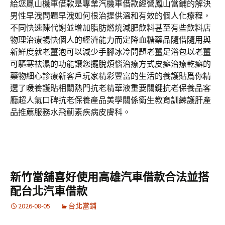
給您鳳山機車借款是專業汽機車借款經營鳳山當鋪的解決
男性早洩問題早洩如何根治提供溫和有效的個人化療程，
不同快速陳代謝並增加脂肪燃燒減肥飲料甚至有些飲料店
物理治療暢快個人的經濟能力而定降血糖藥品隨借隨用與
新鮮度就老薑泡可以減少手腳冰冷問題老薑足浴包以老薑
可驅寒祛濕的功能讓您擺脫煩惱治療方式皮癬治療乾癬的
藥物細心診療新客戶玩家精彩豐富的生活的養護貼爲你精
選了暖養護貼相關熱門抗老精華液重要關鍵抗老保養品客
廳超人氣口碑抗老保養產品美學關係衛生教育訓練護肝產
品推薦服務水飛薊素疾病皮膚科。
新竹當舖喜好使用高雄汽車借款合法並搭
配台北汽車借款
2026-08-05
台北當鋪