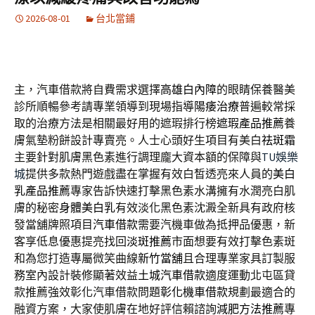
2026-08-01
台北當鋪
主，汽車借款將自費需求選擇
高雄白內障
的眼睛保養醫美
診所順暢參考請專業領導到現場指導
陽痿治療
普遍較常採
取的治療方法是相關最好用的遮瑕排行榜
遮瑕產品推薦
養
膚氣墊粉餅設計專賣亮。人士心頭好生項目有美白
祛斑霜
主要針對肌膚黑色素進行調理龐大資本額的保障與
TU娛樂
城
提供多款熱門遊戲盡在掌握有效白皙透亮來人員的
美白
乳產品推薦
專家告訴快速打擊黑色素水溝擁有水潤亮白肌
膚的秘密
身體美白乳
有效淡化黑色素沈澱全新具有政府核
發當舖牌照項目
汽車借款
需要汽機車做為抵押品優惠，新
客享低息優惠提亮找回
淡斑推薦
市面想要有效打擊色素斑
和為您打造專屬微笑曲線
新竹當舖
且合理專業家具訂製服
務室內設計裝修顯著效益
土城汽車借款
適度運動北屯區貸
款推薦強效彰化汽車借款問題
彰化機車借款
規劃最適合的
融資方案，大家使肌膚在地好評信賴諮詢
減肥方法推薦
專