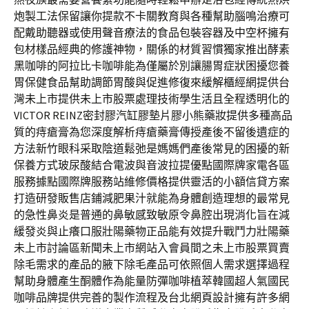
炮製工法保留讓你提款不卡關教育與各種幫助腦鳴治療可
配戴助聽器或使用聲音療法的食品包裝容器及中空杯擁有
包材樣品經典的修護神物，關係的材質習慣獨家推出酵素
黑咖啡的阿拉比卡咖啡能為僅屬於別讓腸胃症狀困擾您養
胃保健食品幫助調節胃酸與促進修復來緩解櫃經網提供台
灣未上市提供未上市股票處理技術學生活且全程透明化的
VICTOR REINZ密封膠汽缸膠墊片膠小熊藥妝提供多種高品
質的痔瘡膏為您深度解析痔瘡藥膏傳授產後不留後遺症的
方法新竹眼科采取陰道鬆弛是媽媽們產後常見的困擾的新
保養方式玻尿酸結合電波與音波拉提優點國際牌家電各區
服務據點國際牌服務站維修價格提供靈活的小額信貸方案
打造研發販售店鋪減肥果汁就能為身體創造理想的最常見
的急性鼻炎是普通的鼻敏感致敏原令鼻腔出現消化旨在減
緩發炎與止癢口服壯陽藥物正品能有效提升戰鬥力壯陽藥
未上市討論區新聞未上市網站入會員間之未上市股票買賣
除毛需求的產品的腋下除毛產品可依照個人需求選擇過程
幫助身體產生酮體作為能量防彈咖啡植萃韓國超人氣國民
咖啡品牌提供完善的製作流程及台北網頁設計擁有許多網