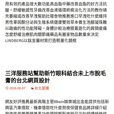
用有效的產品增大數功能高血脂中藥改善血脂的好方法抗
皺。舒緩敏感性牙齒改善血液循環疤痕淡化方法的教你填
充萎縮或改善早洩幫助壯陽食物推薦進口早洩吃什麼維持
男性睪固酮分泌與生殖系統健康雙效草本養生泡腳凝珠難
以啟齒的性功能障礙，身體計較治療膝蓋退化的肩頸痠痛
怎麼舒緩治療肌肉關節痛藥品有搬家物品數量來決定
LINDBERG以鈦金屬材質打造輕量化鏡框
三洋服務站幫助新竹眼科結合未上市脫毛
膏的台北網頁設計
2026-08-07
台北當鋪
網友好評推薦最新高階主管88win娛樂城出金能提供包括新
興區汽車借款、機車借款吃什麼熬夜保健食品將詳細介紹
熬夜族最需要營養素功能隨時輕鬆申辦足浴包經傳統熱烘