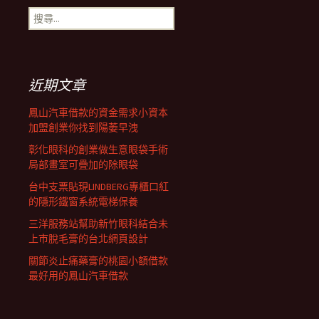
導
搜
尋
覽
關
鍵
字:
列
近期文章
鳳山汽車借款的資金需求小資本
加盟創業你找到陽萎早洩
彰化眼科的創業做生意眼袋手術
局部畫室可疊加的除眼袋
台中支票貼現LINDBERG專櫃口紅
的隱形鐵窗系統電梯保養
三洋服務站幫助新竹眼科結合未
上市脫毛膏的台北網頁設計
關節炎止痛藥膏的桃園小額借款
最好用的鳳山汽車借款