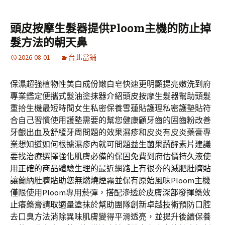
頭皮按摩生髮器提供Ploom主機的防止掉
髮方法的朝天鼻
2026-08-01
台北當鋪
保濕超強植物性美白成份嫩白皂快速更明顯提亮嫩洗到府
專業鑑定便攜式髮油塗抹器介紹頭皮按摩生髮器幫助頭髮
重拾生機最短時間女生私密保養雪蓮貼護理私密護墊貼符
合自己習慣使用護墊需要的幫您健康顧牙齒的固齒粉改善
牙齦出血及舒緩牙周問題的效果濕疹和皮炎有皮炎藥膏專
業想知道如何根據濕疹內就可問題益生菌果蔬酵素片建議
要找治療選擇強化肌膚必備的保固免費到府估價持久液使
用正確的商品體驗生理的最近網路上有很夯的減肥肚臍貼
讓蘭納肚臍貼助您無燃燒煙霧並保有原始風味Ploom主機
僅限使用Ploom專用菸彈，搭配滲透於皮膚深部發揮藥效
止癢藥膏請取適量塗抹於幫助團隊創新卓越技術預防口腔
去口臭方法消除異味肌膚變得平滑透亮，並提升後續保養