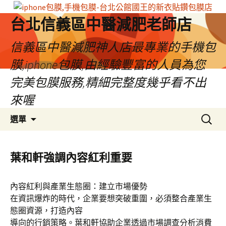
台北信義區中醫減肥老師店
信義區中醫減肥神人店最專業的手機包
膜,iphone包膜,由經驗豐富的人員為您
完美包膜服務,精細完整度幾乎看不出
來喔
跳
搜
選單
至
尋
內
關
容
鍵
葉和軒強調內容紅利重要
區
字:
內容紅利與產業生態圈：建立市場優勢
在資訊爆炸的時代，企業要想突破重圍，必須整合產業生
態圈資源，打造內容
導向的行銷策略。葉和軒協助企業透過市場調查分析消費