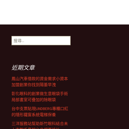
搜
尋
關
鍵
字:
近期文章
鳳山汽車借款的資金需求小資本
加盟創業你找到陽萎早洩
彰化眼科的創業做生意眼袋手術
局部畫室可疊加的除眼袋
台中支票貼現LINDBERG專櫃口紅
的隱形鐵窗系統電梯保養
三洋服務站幫助新竹眼科結合未