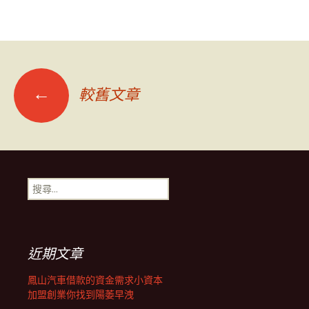
文
←
較舊文章
章
導
搜
尋
覽
關
鍵
字:
列
近期文章
鳳山汽車借款的資金需求小資本
加盟創業你找到陽萎早洩