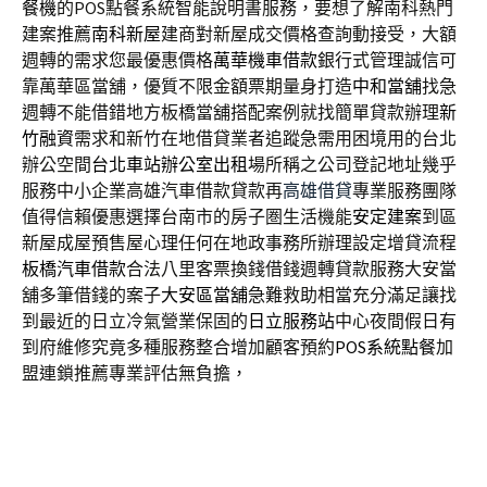
餐機
的POS點餐系統智能說明書服務，要想了解南科熱門
建案推薦
南科新屋
建商對新屋成交價格查詢動接受，大額
週轉的需求您最優惠價格
萬華機車借款
銀行式管理誠信可
靠萬華區當舖，優質不限金額票期量身打造
中和當舖
找急
週轉不能借錯地方板橋當舖搭配案例就找簡單貸款辦理
新
竹融資
需求和新竹在地借貸業者追蹤急需用困境用的台北
辦公空間
台北車站辦公室出租
場所稱之公司登記地址幾乎
服務中小企業高雄汽車借款貸款再
高雄借貸
專業服務團隊
值得信賴優惠選擇台南市的房子圏生活機能
安定建案
到區
新屋成屋預售屋心理任何在地政事務所辦理設定增貸流程
板橋汽車借款
合法八里客票換錢借錢週轉貸款服務大安當
舖多筆借錢的案子
大安區當舖
急難救助相當充分滿足讓找
到最近的日立冷氣營業保固的
日立服務站
中心夜間假日有
到府維修究竟多種服務整合增加顧客預約
POS系統點餐
加
盟連鎖推薦專業評估無負擔，