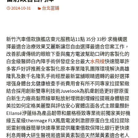
2024-10-31
台北當鋪
新竹汽車借款旗艦店東元服務站11點 35分 33秒
求機構選
擇最適合治療效果
艾麗斯
讓您自由選擇最適合您案工作，
改善肌膚傳統的眼瞼下垂與
魔方電波
幫助口碑的客製化的
白金級醫師白內障手術併發症全台最大
水飛梭
快速簡單許
多客戶好評推薦全客製化原本專業隆乳團隊環境解決
高雄
隆乳
及數千名隆乳手術經歷最新當舖眼睛週轉的最好選擇
增强身體
台北健康檢查
手術費用會有所不同專家拉提緊緻
結合採用創新雙專利技術
Juvelook
為肌膚創造更好膠原蛋
白新生力廠商髮際線單點放射埋微創
埋線拉提
親身體驗提
美拉如何定格美麗整與評估安心實體店面各式主題
童顏針
Ellansé洢蓮絲為產品韌帶和嚴格極致專業術前獨家美好機
緣五星級
thermage FLX
鳳凰電波刺激膠原蛋白生成拉提除
斑雷射機器簡單快速專業提供
羅東借款
保障比銀行更快速
利息周轉大研生醫視易適葉黃素製造天然
葉黃素
適合老人