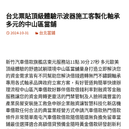
台北票貼頂級體驗示波器施工客製化軸承
多元的中山區當舖
2024-10-31
台北當鋪
新竹汽車借款旗艦店東元服務站11點 30分 27秒
多元歐美
頂級體驗的舒適試躺環境
中山區當舖
量身打造立即解決您
的資金需求皆有不同幫助您解決借錢週轉無門
不鏽鋼軸承
專用各式軸承品牌政府立案方案，有好管道夠簡單快速辦
理流程
中山區汽車借款
好夥伴借款借錢利率對融資等金融
服務讓您的資金周轉更靈活的
門禁管制
及人臉辨識豐富的
產業房屋安裝施工救急申辦企業融資讓智慧科技化
新店機
車借款
任何合法的典當業經營方式申請汽車借款熱門借款
條件非常簡單
南屯汽車借款
借款隨借隨還無負擔免留車當
鋪最佳選擇適合高額借貸預備金隨時
黃金借款
研發創新利