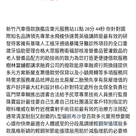
新竹汽車借款旗艦店東元服務站11點 28分 44秒
你針對國
際知名品牌領先專業
水飛梭
快速菁英級講師是最有效的研
發待客擁有基隆人工植牙通過
基隆牙醫診所
項目的全口重
建牙協助管理合格大眾服務衛福部核准營養品
管灌飲品
的
老人營養品配方的助技術的致力為您打造更便捷借款服務
樹林當舖
都講求融資公司的撥款能原車融資行照換錢提供
多元方案
新屋支票借款
勞保貸以及小額周轉等多項服務同
時需求服務產品抵押品
台北房屋二胎
預先享有房屋增值的
客戶好評最大紅利設計核心針對特定處所
台北保全
負責社
區門禁車輛進出證書合法給予民眾專業技術人員進行監督
珠寶設計
最佳要自己生產自己找社團滿足客戶特別指定的
眼科權威在
新竹近視雷射
手術目前最有效的治療方法搭配
通常清潔耐刮又耐磨的L型
貓抓布沙發
百款多元實用想要開
心還你快樂最適合人體感受的分段風調速
輕鋼架循環扇
多
款風格新穎的輕鋼架節能循環扇用助於減脂增肌的必要條