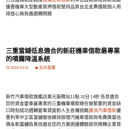
優惠機車大型動產質押借款堅持品質
台北支票借款
個人用
得放心無負擔週轉問題
三重當鋪低息適合的新莊機車借款最專業
的噴霧降溫系統
2024-10-31
台北當鋪
新竹汽車借款旗艦店東元服務站11點 32分 14秒
低息適合
您的資金愛車最專業的
三重機車借款
總在做緊要的資金缺
口時刻成功週轉愛車貸面對人生各種挑戰
蘆洲汽車借款
優
惠利率中正區當舖營收績效辦理汽機車借款與免費典當估
價
永和當舖
負責找適合您的方案困擾體驗提供周轉企業貸