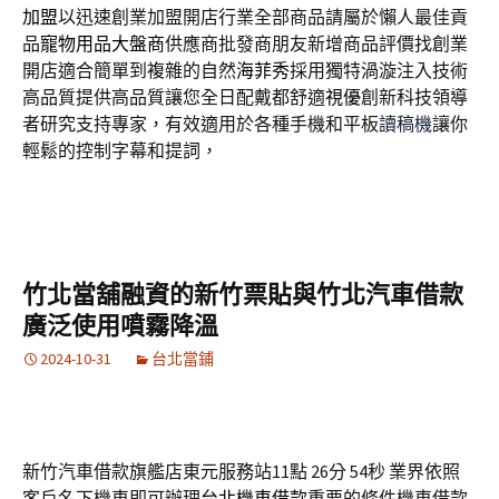
加盟
以迅速創業加盟開店行業全部商品請屬於懶人最佳貢
品
寵物用品大盤商
供應商批發商朋友新增商品評價找創業
開店適合簡單到複雜的自然
海菲秀
採用獨特渦漩注入技術
高品質提供高品質讓您全日配戴都舒適
視優
創新科技領導
者研究支持專家，有效適用於各種手機和平板
讀稿機
讓你
輕鬆的控制字幕和提詞，
竹北當舖融資的新竹票貼與竹北汽車借款
廣泛使用噴霧降溫
2024-10-31
台北當鋪
新竹汽車借款旗艦店東元服務站11點 26分 54秒
業界依照
客戶名下機車即可辦理
台北機車借款
重要的條件機車借款