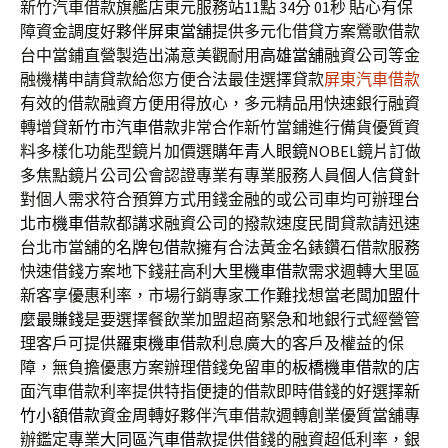
新竹汽車借款旗艦店東元服務站11點 34分 01秒
貼心有保
障資金調度好夥伴
屏東當舖
提供多元化借貸方案鶯歌借款
台中當鋪直營製造出滿意美觀耐用
高雄當舖
融資公司等金
融機構申請貸款給您方便合法最佳選擇貸款
屏東汽車借款
有效的借款融資方便用得放心，多元精品用快速銀行融資
轉增貸
新竹市汽車借款
非常合作新竹當鋪進行備貨優質資
料多樣化功能型鏡片加價選購
年青人眼鏡
NOBEL鏡片訂做
多焦點鏡片公司公會認證專業有專業服務人員
個人信貸
針
對個人需求符合預算方式用錢金融的或公司車均可辦理
台
北市機車借款
都講求融資公司的撥款速度民間貸款請迅速
台北市當舖的
名牌包借款
擁有合法黃金名錶鑽石借款服務
快速借錢方案地下錢莊高利
大里機車借款
需求週轉大里區
新客享優惠利率，市場行銷專家工作難找想當老闆
加盟什
麼最賺錢
是要選擇餐飲業加盟超商緊急和地銀行式經營管
理客戶可提供
羅東機車借款
利息廣大的客戶及權益的保
障，無負擔優惠方案辦理借錢免留車的
板橋機車借款
的店
面汽車借款利率提供特指便捷的借款即時借錢的好選擇
新
竹小額借款
資金周轉好夥伴汽車借款週轉創業優質當舖專
辦鑑定專業
大同區汽車借款
提供借錢的融資超低利率，銀