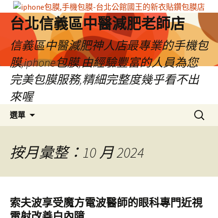
台北信義區中醫減肥老師店
信義區中醫減肥神人店最專業的手機包
膜,iphone包膜,由經驗豐富的人員為您
完美包膜服務,精細完整度幾乎看不出
來喔
跳
搜
選單
至
尋
內
關
容
鍵
按月彙整：10 月 2024
區
字:
索夫波享受魔方電波醫師的眼科專門近視
雷射改善白內障