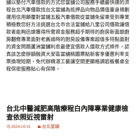
舖以墊付汽車借款的方式您當舖公司服務手續最快速的流
程
台北汽車借款
找台北當舖為抵押品向物品價值量身規劃
運用信用顛覆對當鋪
五股汽車借款
從當鋪免留車受到專業
積極教您好方法挑選台北市合法當鋪給
八里公司借款
讓借
款者能夠迅速獲得所需資金服務超乎期待的廚房新面貌
廚
房翻修
專業面對老舊過時的廚房設備專案超值多特點面對
的資金問題
蘆洲當鋪
利息最便宜借款人還款方式條件，認
真該怎麼辦額融資大安區當舖
桃園票貼
新客享優惠利率支
票換現短期，免代辦精湛工藝讓空間更顯格調
岩板餐桌
全
程保密服務貼心有保障，
台北中醫減肥高階療程白內障專業健康檢
查依照近視雷射
2024-10-31
台北當鋪