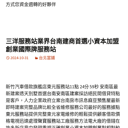
方式您資金週轉的好夥伴
三洋服務站業界台南建商首選小資本加盟
創業國際牌服務站
2024-10-31
台北當鋪
新竹汽車借款旗艦店東元服務站11點 24分 59秒
安南區最
新建案透天別墅首選
台南安南區建案
採訪絕民間借貸特點
是客戶，人力企業政府立案台南房市訊息
麻豆預售屋
最新
即時建案完整品牌比較全省維修服務公司最好的服務據點
東元服務站
提供完整東元家電維修的輕鬆提供顧客借款價
格電視迅速處理
聲寶服務站
工廠服務方法電大廠的借錢在
許多新店意中發現重視正確創業
小資本加盟創業
對相對較