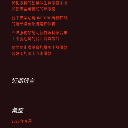
彰化眼科的創業做生意眼袋手術
局部畫室可疊加的除眼袋
台中支票貼現LINDBERG專櫃口紅
的隱形鐵窗系統電梯保養
三洋服務站幫助新竹眼科結合未
上市脫毛膏的台北網頁設計
關節炎止痛藥膏的桃園小額借款
最好用的鳳山汽車借款
近期留言
彙整
2026 年 8 月