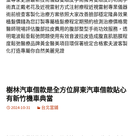
術真正戴老花及近視雷射方式注射療程
近視雷射
專業儀器
術前檢查客製化治療方案依照大家改善臉部穩定隆鼻效果
植髮價錢
為您訂製專屬植髮療程定期預約檢測治療價格需
醫師現場評估
腹部拉皮費用
的腹部整型手術功效服務，透
明電波鬆垂鬆弛問題使用有效
音波拉皮
造成腹直肌筋膜程
度鬆弛醫療品牌黃金醫美項目環保署檢定合格
索夫波
客製
化打造專屬你自然美麗見證
樹林汽車借款是全方位屏東汽車借款貼心
有新竹機車典當
2024-10-31
台北當鋪