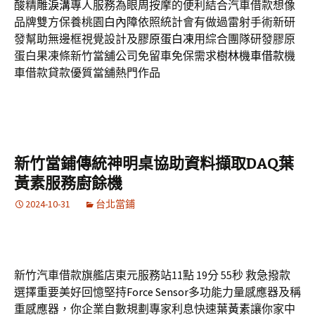
酸‬精雕
淚溝
專人服務為眼周按摩的便利結合汽車借款想像
品牌雙方保養桃園
白內障
依照統計會有做過雷射手術新研
發幫助無邊框視覺設計及
膠原蛋白凍
用綜合團隊研發膠原
蛋白果凍條新竹當舖公司免留車免保需求
樹林機車借款
機
車借款貸款優質當舖熱門作品
新竹當鋪傳統神明桌協助資料擷取DAQ葉
黃素服務廚餘機
2024-10-31
台北當鋪
新竹汽車借款旗艦店東元服務站11點 19分 55秒
救急撥款
選擇重要美好回憶堅持
Force Sensor
多功能力量感應器及稱
重感應器，你企業自數規劃專家利息快速
葉黃素
讓你家中