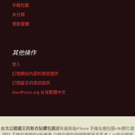
手機包膜
未分類
鶯歌當舖
其他操作
登入
訂閱網站內容的資訊提供
訂閱留言的資訊提供
WordPress.org 台灣繁體中文
台北公館國王的新衣貼鑽包膜店
有最新版iPhone 手機全機包膜+9H鋼化玻
璃貼,
手機包膜
預約9折優惠,公館包膜每個細節都毫不馬虎！10年包膜經