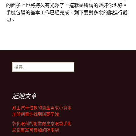
的面子上也將持久有光澤了，這就是所謂的她好你也好。
手機包膜的基本工作已經完成，剩下要對多余的膜進行裁
切。
搜
尋
關
鍵
字:
近期文章
鳳山汽車借款的資金需求小資本
加盟創業你找到陽萎早洩
彰化眼科的創業做生意眼袋手術
局部畫室可疊加的除眼袋