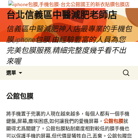
台北信義區中醫減肥老師店
信義區中醫減肥神人店最專業的手機包
膜,iphone包膜,由經驗豐富的人員為您
完美包膜服務,精細完整度幾乎看不出
來喔
跳
搜
選單
至
尋
內
關
容
鍵
公館包膜
區
字:
將手機置于兜裏的人現在越來越多，每個人都有一個手機
鍵盤,屏幕,塵埃困惑,如何讓我們的愛機屏幕，
公館包膜
就
顯得尤爲關鍵了。公館包膜粘耐磨度相對較低的膜手機也
可以保護手機的屏幕,但代價是犧牲自己,丟棄。公館包膜您