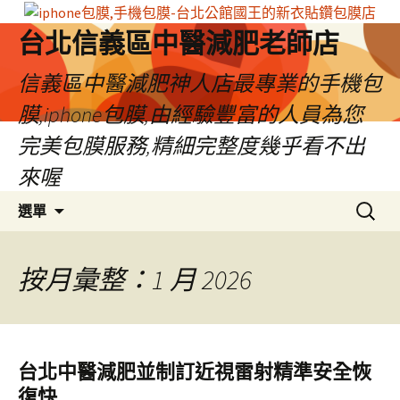
台北信義區中醫減肥老師店
信義區中醫減肥神人店最專業的手機包
膜,iphone包膜,由經驗豐富的人員為您
完美包膜服務,精細完整度幾乎看不出
來喔
跳
搜
選單
至
尋
內
關
容
鍵
按月彙整：1 月 2026
區
字:
台北中醫減肥並制訂近視雷射精準安全恢
復快