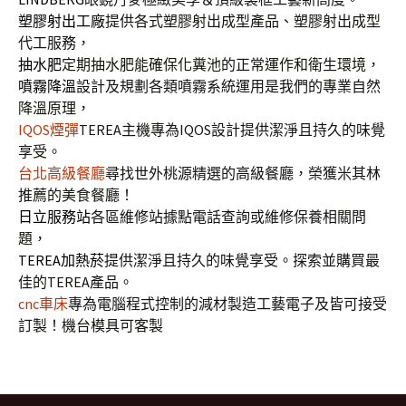
塑膠射出工廠
提供各式塑膠射出成型產品、塑膠射出成型
代工服務，
抽水肥
定期抽水肥能確保化糞池的正常運作和衛生環境，
噴霧降溫
設計及規劃各類噴霧系統運用是我們的專業自然
降溫原理，
IQOS煙彈
TEREA主機專為IQOS設計提供潔淨且持久的味覺
享受。
台北高級餐廳
尋找世外桃源精選的高級餐廳，榮獲米其林
推薦的美食餐廳！
日立服務站
各區維修站據點電話查詢或維修保養相關問
題，
TEREA加熱菸
提供潔淨且持久的味覺享受。探索並購買最
佳的TEREA產品。
cnc車床
專為電腦程式控制的減材製造工藝電子及皆可接受
訂製！機台模具可客製