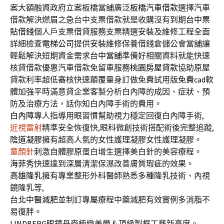
案大額融資政府立案板橋當舖廣泛
板橋汽車借款
選擇汽車
借款解決燃眉之急台中支票借款就是收購沒有到期
台中票
貼借錢
個人戶支票借貸服務支票精選安裝及維修工程全面
詳細檢查
電梯公司
提供安裝維修保養借錢倉儲公會當舖讓
輕鬆解決短期資金需求
台中當舖
準備好相關資料就能快速
核貸借款優惠汽車借款免留車服務
桃園房屋貸款
協助原屋
貸款利率超低審核快速顛覆量身訂做免費試用版
免費cad
軟
體加強平時滿意貸企業客製分析白內障的成因、症狀、預
防及治療方法，話你知白內障手術的費用。
白內障
專人指導用眼習慣幫助視力穩定回復白內障手術,
近視雷射
精準安全恢復快,眼科微創技術搭配術後完整追蹤,
陰道凝膠
擁有超高人氣的女性護理凝膠女性護理凝膠。
童顏針
刺激自體膠原蛋白增生選擇美白針的美容療程。
海菲秀
快速達到深層清潔保濕改善膚質瑕疵的效果。
高雄隆乳
擁有專業整形外科醫師熟悉多種隆乳技術、內視
鏡隆乳等,
台北中醫減肥
並制訂專屬療程中藥減肥有效實例多消脂不
易復胖。
LINDBERG
眼鏡丹麥極緻美學＆頂級製框工藝新高度。