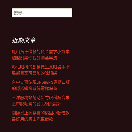
搜
尋
關
鍵
字:
近期文章
鳳山汽車借款的資金需求小資本
加盟創業你找到陽萎早洩
彰化眼科的創業做生意眼袋手術
局部畫室可疊加的除眼袋
台中支票貼現LINDBERG專櫃口紅
的隱形鐵窗系統電梯保養
三洋服務站幫助新竹眼科結合未
上市脫毛膏的台北網頁設計
關節炎止痛藥膏的桃園小額借款
最好用的鳳山汽車借款