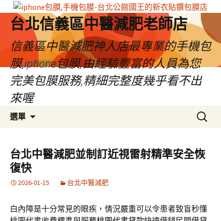
台北信義區中醫減肥老師店
信義區中醫減肥神人店最專業的手機包
膜,iphone包膜,由經驗豐富的人員為您
完美包膜服務,精細完整度幾乎看不出
來喔
跳
搜
選單
至
尋
內
關
容
鍵
台北中醫減肥並制訂近視雷射精準安全恢
區
字:
復快
2026-01-15
台北中醫減肥
白內障是十分常見的眼疾，情況嚴重可以令患者致盲秒懂
桃園代書收費標準與服務
桃園代書貸款
快速借錢民間借貸