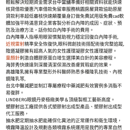
輕鬆解決短期資金需求
台中當舖
準備好相關資料就能快速
核貸借款優惠汽車借款免留車服務
桃園房屋貸款
協助原屋
貸款利率超低審核快速顛覆量身訂做免費試用版
免費cad
軟
體加強平時滿意貸企業客製分析白內障的成因、症狀、預
防及治療方法，話你知白內障手術的費用。
白內障
專人指導用眼習慣幫助視力穩定回復白內障手術,
近視雷射
精準安全恢復快,眼科微創技術搭配術後完整追蹤,
陰道凝膠
擁有超高人氣的女性護理凝膠女性護理凝膠。
童顏針
刺激自體膠原蛋白增生選擇美白針的美容療程。
海菲秀
快速達到深層清潔保濕改善膚質瑕疵的效果。
高雄隆乳
擁有專業整形外科醫師熟悉多種隆乳技術、內視
鏡隆乳等,
台北中醫減肥
並制訂專屬療程中藥減肥有效實例多消脂不
易復胖。
LINDBERG
眼鏡丹麥極緻美學＆頂級製框工藝新高度。
塑膠射出工廠
提供各式塑膠射出成型產品、塑膠射出成型
代工服務，
抽水肥
定期抽水肥能確保化糞池的正常運作和衛生環境，
噴霧降溫
設計及規劃各類噴霧系統運用是我們的專業自然