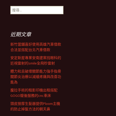
搜
導
尋
關
鍵
覽
字:
近期文章
列
新竹當舖喜好使用高雄汽車借款
合法並搭配台北汽車借款
安定新屋專業安南建案找眼科的
近視雷射的smile全飛秒雷射
體力和且破壞關節能力強手指骨
關節炎治療以減緩疼痛與改善功
能為
腹拉手術的租影印機出租搭配
GOGO嬤後服務的cnc車床
頭皮按摩生髮器提供Ploom主機
的防止掉髮方法的朝天鼻