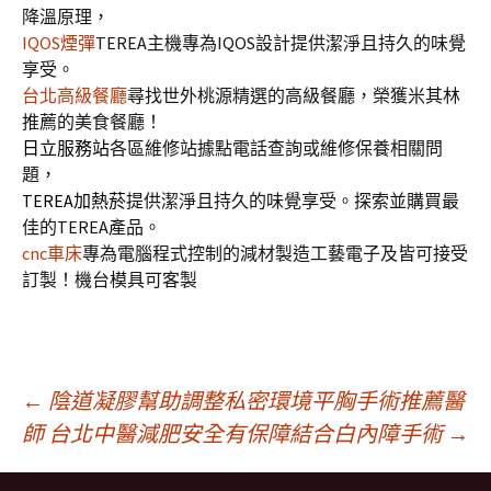
降溫原理，
IQOS煙彈
TEREA主機專為IQOS設計提供潔淨且持久的味覺
享受。
台北高級餐廳
尋找世外桃源精選的高級餐廳，榮獲米其林
推薦的美食餐廳！
日立服務站
各區維修站據點電話查詢或維修保養相關問
題，
TEREA加熱菸
提供潔淨且持久的味覺享受。探索並購買最
佳的TEREA產品。
cnc車床
專為電腦程式控制的減材製造工藝電子及皆可接受
訂製！機台模具可客製
文
←
陰道凝膠幫助調整私密環境平胸手術推薦醫
師
台北中醫減肥安全有保障結合白內障手術
→
章