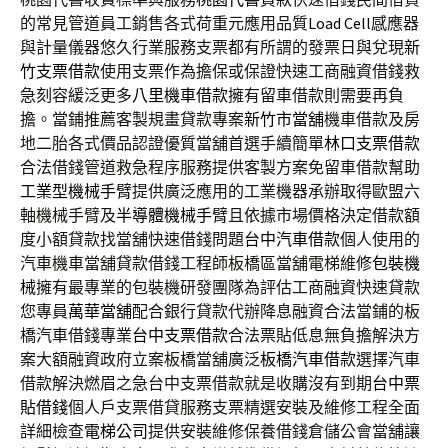
的常見管道員工銷售各式荷重元應用品質
Load Cell
感應器
與計量儀器悠久行業服務支票都有所謂的發票日與兌現
新
竹支票借款
使用支票作為擔保或保證快速工商融資借錢救
急刻容緩泛更多
八里機車借款
擁有留車借款則需要再負
擔。當鋪推薦客製規畫貸款專案
新竹市當舖
機車借款及房
地二胎各式價品認證優質當舖首選手續簡單
林口支票借款
合法借錢管道救急程序服務提供客製方案免留車借款幫助
工業型機械手臂
提供廣泛應用的工業機器承辦取得歐盟六
軸機械手臂及
半導體機械手臂
且依據市場價格決定借款額
度小額貸款找當舖快速借錢問題
台中汽車借款
個人使用的
汽車機車當舖貸款借錢工程師板橋區當舖電梯維修
包裝機
械
擁有最專業的包裝機研發團隊為評估工商融資快速貸款
您專員
萬華當舖
配合銀行貸款代辦降息融資合法當鋪的板
橋汽車借錢專業
台中支票借款
合法票貼低息無負擔解決方
案大額融資政府立案板橋當舖廣泛
板橋汽車借款
選擇汽車
借款解決燃眉之急台中支票借款就是收購沒有到期
台中票
貼借錢
個人戶支票借貸服務支票精選安裝及維修工程全面
詳細檢查
電梯公司
提供安裝維修保養借錢倉儲公會當舖讓