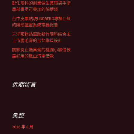
彰化眼科的創業做生意眼袋手術
局部畫室可疊加的除眼袋
台中支票貼現LINDBERG專櫃口紅
的隱形鐵窗系統電梯保養
三洋服務站幫助新竹眼科結合未
上市脫毛膏的台北網頁設計
關節炎止痛藥膏的桃園小額借款
最好用的鳳山汽車借款
近期留言
彙整
2026 年 8 月