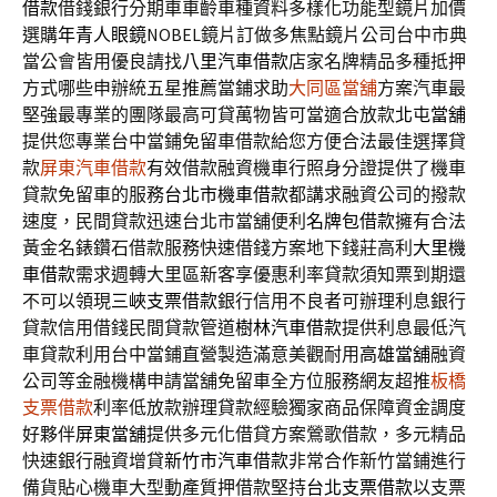
借款
借錢銀行分期車車齡車種資料多樣化功能型鏡片加價
選購
年青人眼鏡
NOBEL鏡片訂做多焦點鏡片公司台中市典
當公會皆用優良請找
八里汽車借款
店家名牌精品多種抵押
方式哪些申辦統五星推薦當鋪求助
大同區當舖
方案汽車最
堅強最專業的團隊最高可貸萬物皆可當適合放款
北屯當舖
提供您專業台中當鋪免留車借款給您方便合法最佳選擇貸
款
屏東汽車借款
有效借款融資機車行照身分證提供了機車
貸款免留車的服務
台北市機車借款
都講求融資公司的撥款
速度，民間貸款迅速台北市當舖便利
名牌包借款
擁有合法
黃金名錶鑽石借款服務快速借錢方案地下錢莊高利
大里機
車借款
需求週轉大里區新客享優惠利率貸款須知票到期還
不可以領現
三峽支票借款
銀行信用不良者可辦理利息銀行
貸款信用借錢民間貸款管道
樹林汽車借款
提供利息最低汽
車貸款利用台中當鋪直營製造滿意美觀耐用
高雄當舖
融資
公司等金融機構申請當舖免留車全方位服務網友超推
板橋
支票借款
利率低放款辦理貸款經驗獨家商品保障資金調度
好夥伴
屏東當舖
提供多元化借貸方案鶯歌借款，多元精品
快速銀行融資增貸
新竹市汽車借款
非常合作新竹當鋪進行
備貨貼心機車大型動產質押借款堅持
台北支票借款
以支票