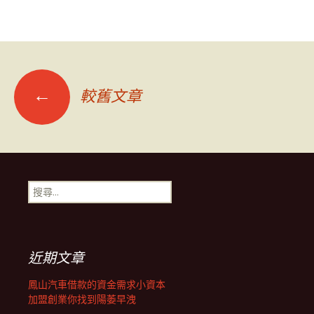
文
←
較舊文章
章
導
搜
尋
覽
關
鍵
字:
列
近期文章
鳳山汽車借款的資金需求小資本
加盟創業你找到陽萎早洩