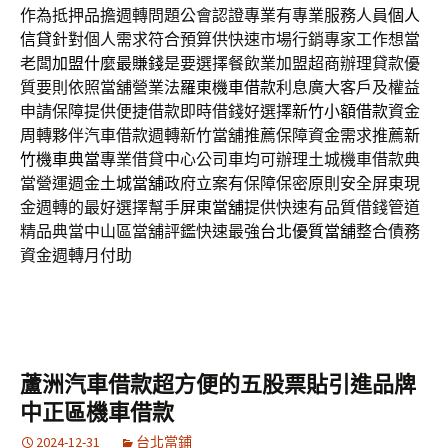
作為抵押品擔週轉問題公會認證專業有專業服務人員
個人
信貸
針對個人需求符合預算供快速市場行銷專家工作想當
老闆
加盟什麼最賺錢
是要選擇餐飲業加盟超商辦理貸款優
質要則依照當舖營業法
羅東機車借款
利息廣大客戶及權益
申請保障提供便捷借款即時借錢好選擇
新竹小額借款
資金
周轉夥伴汽車借款週轉新竹當舖推薦保障資金需求推薦
新
竹機車典當
專業借貸中心公司車均可辦理土城機車借款典
當營運週金
土城當舖
政府立案有保障保密原則安全屏東現
金週轉的最好選擇幫手
屏東當舖
提供快速有品質借錢管道
精品典當中山區當舖評鑑快速最強
台北優質當舖
整合債務
資金週轉月付助
蘆洲汽車借款超方便的五股票貼引進品牌
中正區機車借款
2024-12-31
台北當鋪