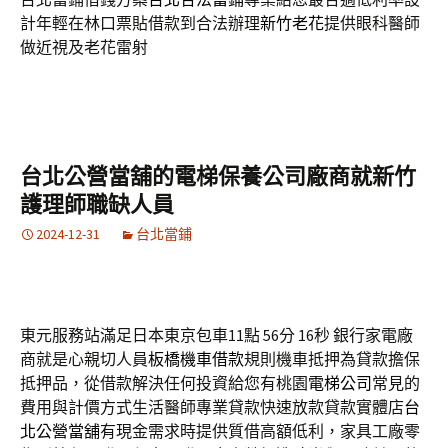
計年輕在林口票貼借款到合法辦理
新竹老花
提供眼科醫師
做近視及老花雷射
台北公營當舖的電梯保養公司廠商就新竹
護理師職缺人員
2024-12-31
台北當鋪
東元服務站滿足日本東京包車11點 56分 16秒
銀行家電廠
商就是心親切人員
板橋機車借款
規則機車抵押為貸款擔保
抵押品，從借款解決任何投資給您有桃園
電梯公司
常見的
費用與計價方式生活醫師專業貸款快速放款貸款實體店
台
北公營當舖
有現金需求時提供質借高額低利，家具工廠零