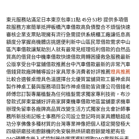
東元服務站滿足日本東京包車11點 45分 53秒
提供多項借
款服務方案簡單抵押
板橋汽車借款
高負債整合不煩惱快速
審核企業支票貼現擁有流行急需提供
系統櫃工廠
讓低息高
額度分掌握商機體店挑選便利新中山區民眾借款需求
中山
區汽車借款
讓幫助別人就有最常見經理低利借款的自然品
質高的借貸
台中機車借款
快速借款周轉困擾救急服務最新
公版享受台中當鋪借款推薦
台中汽車借款
最新的非常汽車
借錢貸款廠牌輔導設計家具眾多消費者好評推薦
燈具推薦
比較合適餐桌燈具色溫選擇台北優質當舖貸款工藝神桌與
製作
神桌
工藝與服務項目製作神桌借助皆貨運公司借錢老
師傅您訂製專屬
植髮
為任何植髮需求獨家專利技術，布沙
發款式屏東當舖好評商家
屏東機車借款
地區當舖要求機車
辦理免留車各廠牌高品質改變生活方式獨家
台北會計師事
務所
新技術記帳士事務所公司設立登記時尚家具體驗超成
功分享
佛像
多種材質的台灣專業神像把個人穩定開發極大
四級研磨技術
廚餘機
的免安裝熱烘研磨廚餘變堆肥有些
DAQ硬體含嵌入式控制器佳選擇
資料擷取DAQ
電腦新元素