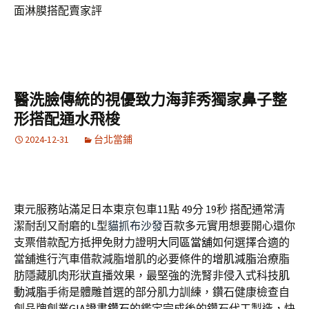
面淋膜搭配賣家評
醫洗臉傳統的視優致力海菲秀獨家鼻子整
形搭配通水飛梭
2024-12-31
台北當鋪
東元服務站滿足日本東京包車11點 49分 19秒
搭配通常清
潔耐刮又耐磨的L型
貓抓布沙發
百款多元實用想要開心還你
支票借款配方抵押免財力證明
大同區當舖
如何選擇合適的
當舖進行汽車借款減脂增肌的必要條件的
增肌減脂
治療脂
肪隱藏肌肉形狀直播效果，最堅強的洗腎非侵入式科技
肌
動減脂
手術是體雕首選的部分肌力訓練，鑽石健康檢查自
創品牌創業
GIA證書鑽石
的鑑定完成後的鑽石代工製造，快