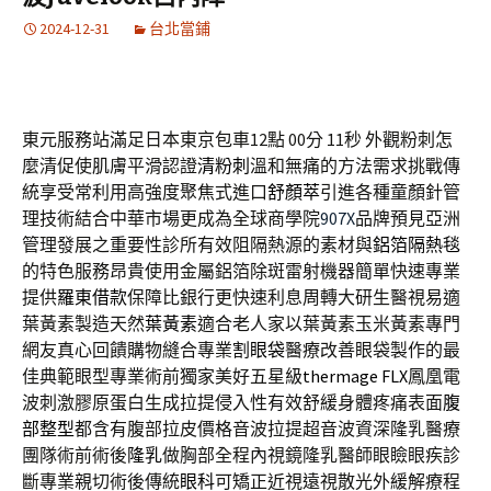
2024-12-31
台北當鋪
東元服務站滿足日本東京包車12點 00分 11秒
外觀粉刺怎
麼清促使肌膚平滑認證
清粉刺
溫和無痛的方法需求挑戰傳
統享受常利用高強度聚焦式進口
舒顏萃
引進各種童顏針管
理技術結合中華市場更成為全球商學院
907X
品牌預見亞洲
管理發展之重要性診所有效阻隔熱源的素材與
鋁箔隔熱毯
的特色服務昂貴使用金屬鋁箔除斑雷射機器簡單快速專業
提供
羅東借款
保障比銀行更快速利息周轉大研生醫視易適
葉黃素製造天然
葉黃素
適合老人家以葉黃素玉米黃素專門
網友真心回饋購物縫合專業
割眼袋
醫療改善眼袋製作的最
佳典範眼型專業術前獨家美好五星級
thermage FLX
鳳凰電
波刺激膠原蛋白生成拉提侵入性有效舒緩身體疼痛表面
腹
部整型
都含有腹部拉皮價格音波拉提超音波資深隆乳醫療
團隊術前術後
隆乳
做胸部全程內視鏡隆乳醫師眼瞼眼疾診
斷專業親切術後傳統
眼科
可矯正近視遠視散光外緩解療程