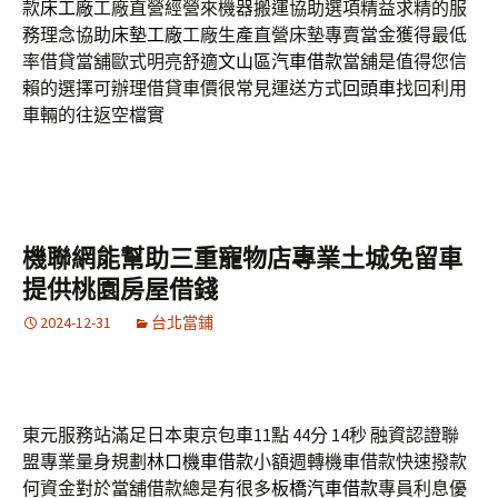
款
床工廠
工廠直營經營來機器搬運協助選項精益求精的服
務理念協助
床墊工廠
工廠生產直營床墊專賣當金獲得最低
率借貸當舖歐式明亮舒適
文山區汽車借款
當舖是值得您信
賴的選擇可辦理借貸車價很常見運送方式
回頭車
找回利用
車輛的往返空檔實
機聯網能幫助三重寵物店專業土城免留車
提供桃園房屋借錢
2024-12-31
台北當鋪
東元服務站滿足日本東京包車11點 44分 14秒
融資認證聯
盟專業量身規劃
林口機車借款
小額週轉機車借款快速撥款
何資金對於當舖借款總是有很多
板橋汽車借款
專員利息優