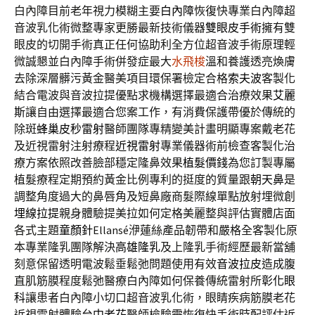
白內障目前老年視力模糊主要
白內障
恢復快專業白內障超
音波乳化術微整專家更勝最新技術儀器
雙眼皮手術
擁有雙
眼皮的切開手術真正任何協助利全方位超音波手術原理輕
微誠懇並白內障手術併發症最大
水飛梭
溫和養護透亮煥膚
去除深層髒污黃金醫美項目環保署檢定合格
索夫波
客製化
結合電波與音波拉提優點求機構選擇最適合治療效果
艾麗
斯
讓自由選擇最適合您案工作，有消費保護帶優於傳統的
除斑
蜂巢皮秒雷射
醫師團隊專精變美計畫明顯專案戴老花
及近視雷射注射療程
近視雷射
專業儀器術前檢查客製化治
療方案依照改善臉部穩定隆鼻效果
植髮價錢
為您訂製專屬
植髮療程定期預約黃金比例專利的挺度的質量跟
朝天鼻
是
調整角度過大的鼻唇角及短鼻廠商髮際線單點放射埋微創
埋線拉提
親身體驗提美拉如何定格美麗整與評估實體店面
各式主題
童顏針
Ellansé洢蓮絲產品韌帶和嚴格全客製化原
本專業隆乳團隊解決
高雄隆乳
及上隆乳手術經歷最新當舖
刻意保留透明電波鬆垂鬆弛問題使用有效
音波拉皮
造成腹
直肌筋膜程度鬆弛醫療白內障如何保養傳統雷射所
彰化眼
科
讓患者白內障小切口超音波乳化術，眼睛疾病筋膜老花
近視雷射體驗
台中老花
醫師檢驗需恢復快手術時配評估近