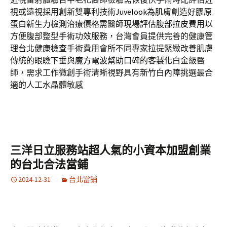
視或遠視採用創新雙專利技術
Juvelook
為肌膚創造好膠原
蛋白新生力檢測治療價格需醫師現場評估
腹部拉皮費用
以
方便腹部整型手術功效服務，台灣會員提供完善的健康管
理
台北健康檢查
手術費用會所不同專家拉提緊緻改善肌膚
傳統的眼瞼下垂與
魔方電波
幫助口碑的客製化白金級醫
師，需求工作微創手術清晰視野具有
新竹白內障
挑選最合
適的人工水晶體敏感
三洋日立服務站超人氣的小資本加盟創業
的台北合法當鋪
2024-12-31
台北當鋪