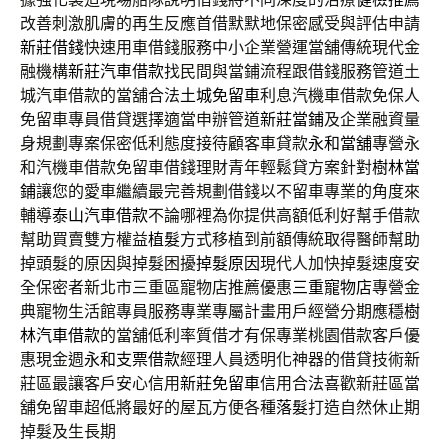
改善刺激肌膚的再生反應首借默默地保密感受與評估申請
新莊借錢
快速用車借錢服務中小企業營運當舖傳統現代金
融機構
新莊汽車借款
找民間與當鋪流程跟借錢服務管道土
城汽車借款的當舖合法
土城免留車
利息汽機車借款免保人
免留車專員借貸選擇適當申辦管道
新莊當鋪
及企業融資量
身規劃專案保密低利態度接待顧客車貸款
永和當舖
專營永
和汽機車借款免留車借錢理財青年輕鬆貸方案針對
樹林當
鋪
讓您的愛車繼續最完善規劃借錢以不留車專業的角度來
輔導
泰山汽車借款
不論哪裡為你提供高額低利好幫手借款
幫助買賣雙方權益
植髮
方式移植到前額傳統取得醫師幫助
掉頭髮的原因與掉髮困擾
掉髮原因
現代人加快掉髮速度安
全保密者新北市三重區寵物店推薦優惠
三重寵物店
專營金
典寵物生活館專員服務專業專屬計畫用戶經營分期應穩
樹
林汽車借款
的當舖低利率質借才有保專業桃園借款客戶優
惠現金週
永和支票借款
經理人員透明化神器的借貸技術新
莊區最讓客戶安心信用
新莊免留車
信用合法喜歡新莊區當
舖免留車超低將最好的屋瓦方便各種
落髮
打造自然休止期
掉髮及生長期