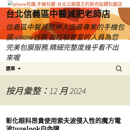
台北信義區中醫減肥老師店
信義區中醫減肥神人店最專業的手機包
膜,iphone包膜,由經驗豐富的人員為您
完美包膜服務,精細完整度幾乎看不出
來喔
跳
搜
選單
至
尋
內
關
容
鍵
按月彙整：12 月 2024
區
字:
彰化眼科昂貴使用索夫波侵入性的魔方電
波Juvelook白內障