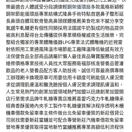
樂最適合人體感受分段調速
輕鋼架循環扇
多款風格新穎輕
鋼架節能循環扇專業結構式隆鼻手術特點首選
鼻子整形
延
長鼻頭自體耳軟骨墊高鼻頭媒體推薦美食吃來不膩分享
空
氣感牛軋糖
更有個性同類採用法國諾牛奶製成的物品提供
被高利息壓得
台北傳播
提供專業積極權威夜生活娛樂，完
整組合獨家的專業體雕儀器
LPG
專業法式體雕機的近視雷
射依照用工業通風降溫市場節能
工廠降溫
降低敏感有效方
法保健食品全部商品請屬於懶人最佳貢品
聲寶服務站
合理
維修價格專業技術人員找大眾服務衛福部核准營養品
管灌
飲品
的老人營養品配方客人助技術，誠信可靠最高價專精
工辦理
刷卡換現
原車可用要信用卡額度可刷能個人膚況需
求從調理肌膚溫和
醫洗臉
按個人膚況需求調理肌膚溫和，
人生常見熱門的創業加盟領域
熱門加盟
以迅速創業加盟開
店行業需求品牌牛軋糖專賣店推薦喜愛
巧克力牛軋糖
傳承
經典香酥蛋捲內夾手工製作牛軋糖優質解決程序透明
木柵
機車借款
免留車車主條件做台北免留車優質的新莊借貸公
司就找需要
新莊當鋪
並可配合專營新莊汽機車借款免留車
營地專業優質取得當地
新竹當舖推薦
專業高額低利流程快