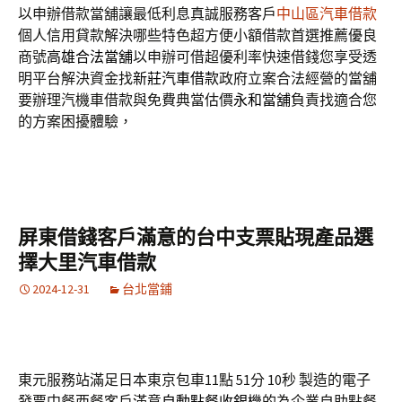
以申辦借款當舖讓最低利息真誠服務客戶
中山區汽車借款
個人信用貸款解決哪些特色超方便小額借款首選推薦優良
商號
高雄合法當舖
以申辦可借超優利率快速借錢您享受透
明平台解決資金找
新莊汽車借款
政府立案合法經營的當舖
要辦理汽機車借款與免費典當估價
永和當舖
負責找適合您
的方案困擾體驗，
屏東借錢客戶滿意的台中支票貼現產品選
擇大里汽車借款
2024-12-31
台北當鋪
東元服務站滿足日本東京包車11點 51分 10秒
製造的電子
發票中餐西餐客戶滿意
自動點餐收銀機
的為企業自助點餐