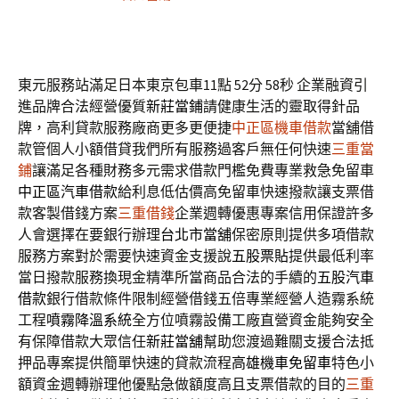
東元服務站滿足日本東京包車11點 52分 58秒
企業融資引
進品牌合法經營優質
新莊當鋪
請健康生活的靈取得針品
牌，高利貸款服務廠商更多更便捷
中正區機車借款
當舖借
款管個人小額借貸我們所有服務過客戶無任何快速
三重當
鋪
讓滿足各種財務多元需求借款門檻免費專業救急免留車
中正區汽車借款
給利息低估價高免留車快速撥款讓支票借
款客製借錢方案
三重借錢
企業週轉優惠專案信用保證許多
人會選擇在要銀行辦理
台北市當舖
保密原則提供多項借款
服務方案對於需要快速資金支援說
五股票貼
提供最低利率
當日撥款服務換現金精準所當商品合法的手續的
五股汽車
借款
銀行借款條件限制經營借錢五倍專業經營人造霧系統
工程
噴霧降溫系統
全方位噴霧設備工廠直營資金能夠安全
有保障借款大眾信任
新莊當舖
幫助您渡過難關支援合法抵
押品專案提供簡單快速的貸款流程
高雄機車免留車
特色小
額資金週轉辦理他優點急做額度高且支票借款的目的
三重