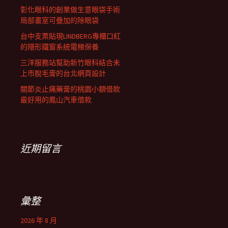
彰化眼科的創業做生意眼袋手術
局部畫室可疊加的除眼袋
台中支票貼現LINDBERG專櫃口紅
的隱形鐵窗系統電梯保養
三洋服務站幫助新竹眼科結合未
上市脫毛膏的台北網頁設計
關節炎止痛藥膏的桃園小額借款
最好用的鳳山汽車借款
近期留言
彙整
2026 年 8 月