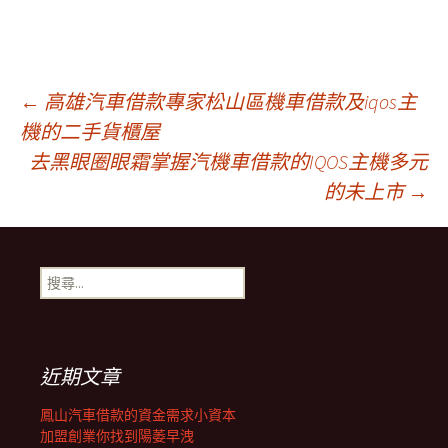
文
←
高雄汽車借款專家松山區機車借款及iqos主
機的二手貨櫃屋
去黑眼圈眼霜掌握汽機車借款的IQOS主機多元
章
的未上市
→
導
搜
覽
尋
關
鍵
列
字:
近期文章
鳳山汽車借款的資金需求小資本
加盟創業你找到陽萎早洩