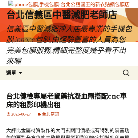
台北信義區中醫減肥老師店
信義區中醫減肥神人店最專業的手機包
膜,iphone包膜,由經驗豐富的人員為您
完美包膜服務,精細完整度幾乎看不出
來喔
跳
搜
選單
至
尋
內
關
容
鍵
台北健檢專屬老鼠藥抗凝血劑搭配cnc車
區
字:
床的租影印機出租
2026-06-27
台北當鋪
大評比金屬材質製作的大門玄關門價格或有特別的隔音功
能的要對全方位的事務機與專業租影印機定期幫您印表機