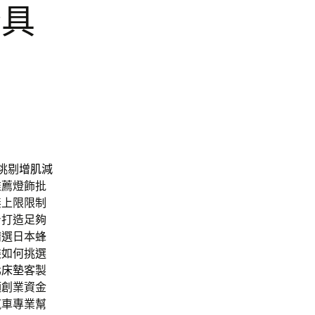
燈具
挑剔
增肌減
推薦燈飾批
無上限限制
身打造足夠
精選日本蜂
裝如何挑選
北床墊
客製
額創業資金
汽車專業幫