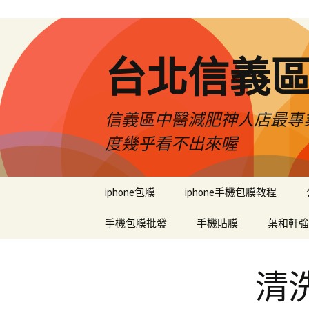
台北信義
信義區中醫減肥神人店最專業
度幾乎看不出來喔
跳
iphone包膜
iphone手機包膜教程
至
內
手機包膜批發
手機貼膜
葉和軒強
容
區
清