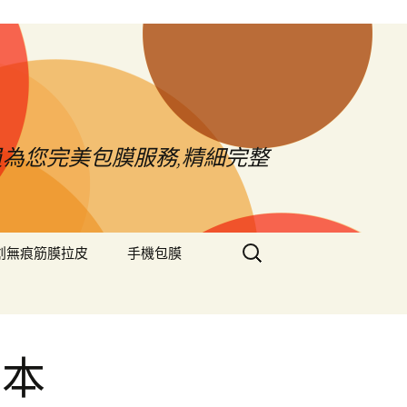
員為您完美包膜服務,精細完整
搜
創無痕筋膜拉皮
手機包膜
尋
關
鍵
字:
日本