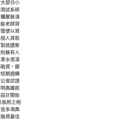
度大部分小
的測試系統
貨櫃屋
裝潢
功能老師貸
貸簡便以資
化個人貸款
訂製挑選
新
縮包裝
有人
專業水塔清
巧融資，銀
金短期週轉
貸公會認證
透明
高雄抓
潢
設計開始
法執照之相
打造多項典
業融資最佳