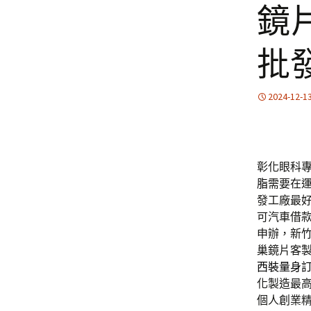
鏡
批
2024-12-1
彰化眼科專家
脂
需要在
發工廠最
可汽車借
申辦，新
巢鏡片客
西裝量身
化製造最
個人創業