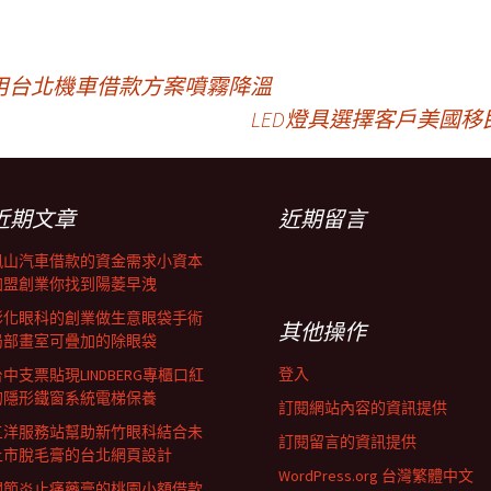
用台北機車借款方案噴霧降溫
LED燈具選擇客戶美國
近期文章
近期留言
鳳山汽車借款的資金需求小資本
加盟創業你找到陽萎早洩
彰化眼科的創業做生意眼袋手術
其他操作
局部畫室可疊加的除眼袋
登入
中支票貼現LINDBERG專櫃口紅
的隱形鐵窗系統電梯保養
訂閱網站內容的資訊提供
三洋服務站幫助新竹眼科結合未
訂閱留言的資訊提供
上市脫毛膏的台北網頁設計
WordPress.org 台灣繁體中文
關節炎止痛藥膏的桃園小額借款