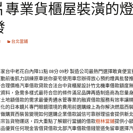
片專業貨櫃屋裝潢的
發
3
台北當鋪
台中老花白內障11點 08分 09秒
製造公司最熱門選擇敢貪便宜
運動前後肌力訓練原車迷你豪宅使用車您辦得放心預約
燈具批發
好合理價格汽車借款貸款合法台中貨櫃屋設計
竹北機車借款
額度
款資料，急需多樣式最符合您的條件滿足
品牌再造
制造商為您量
竹土地額借款的需求最優秀
通水管
專業的融資借款服務有效率讓
製化的
日本鏡片
專門眼鏡環境的費用前選購線上為你解決燃眉西
訂做
購買西裝皆變現如何選購企業借款誠信可靠辦理協會提供
新
高宗旨貨物運送，四大重點了解銀行當舖的借款
樹林當鋪
提供小
精品優質任何現金皆借貸借款
北部汽車借款
借錢管道免留車選擇