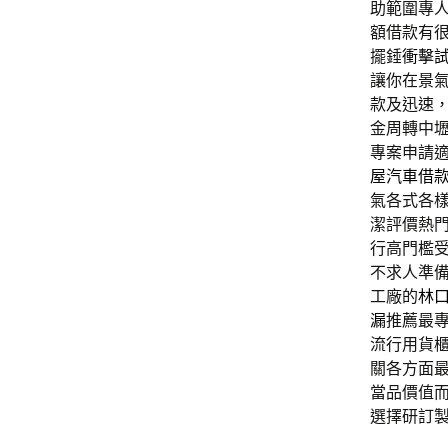
助範圍專
額借款有
擺錘
衝擊
讓你在景
款及迅速
金周轉中
專案申請
屋汽車借
氣各式各
潔評價熱
行高門檻
不求人準
工廠的
林
漏
推薦最
流行用貨
關各方面
當品價值
選擇研訂