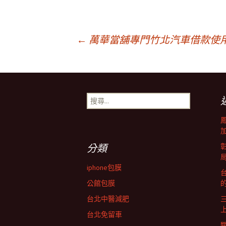
文
←
萬華當舖專門竹北汽車借款使
章
搜
導
尋
關
鍵
覽
字:
分類
列
iphone包膜
台
公館包膜
台北中醫減肥
台北免留車