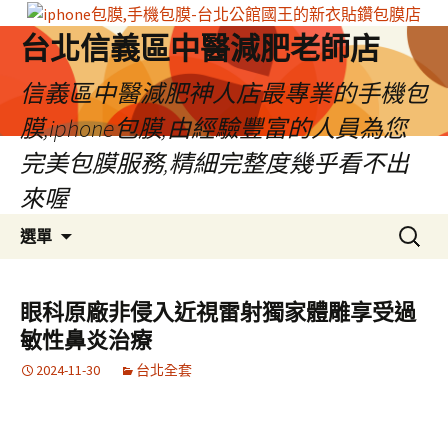
台北信義區中醫減肥老師店
信義區中醫減肥神人店最專業的手機包
膜,iphone包膜,由經驗豐富的人員為您
完美包膜服務,精細完整度幾乎看不出
來喔
跳
搜
選單
至
尋
內
關
容
鍵
眼科原廠非侵入近視雷射獨家體雕享受過
區
字:
敏性鼻炎治療
2024-11-30
台北全套