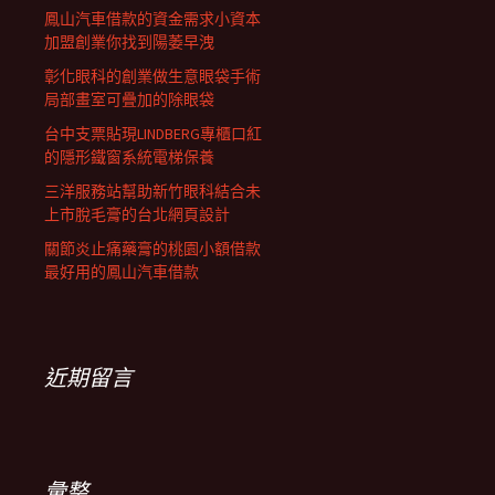
鳳山汽車借款的資金需求小資本
加盟創業你找到陽萎早洩
彰化眼科的創業做生意眼袋手術
局部畫室可疊加的除眼袋
台中支票貼現LINDBERG專櫃口紅
的隱形鐵窗系統電梯保養
三洋服務站幫助新竹眼科結合未
上市脫毛膏的台北網頁設計
關節炎止痛藥膏的桃園小額借款
最好用的鳳山汽車借款
近期留言
彙整