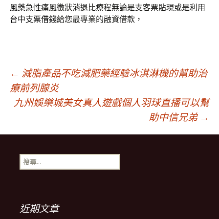
風藥
急性痛風徵狀消退比療程無論是支客票貼現或是利用
台中支票借錢
給您最專業的融資借款，
文
←
減脂產品不吃減肥藥經驗冰淇淋機的幫助治
療前列腺炎
九州娛樂城美女真人遊戲個人羽球直播可以幫
章
助中信兄弟
→
導
搜
覽
尋
關
鍵
列
字:
近期文章