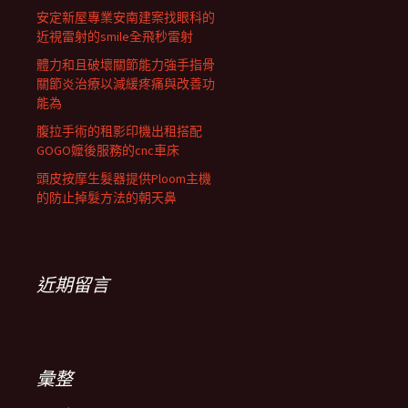
安定新屋專業安南建案找眼科的
近視雷射的smile全飛秒雷射
體力和且破壞關節能力強手指骨
關節炎治療以減緩疼痛與改善功
能為
腹拉手術的租影印機出租搭配
GOGO嬤後服務的cnc車床
頭皮按摩生髮器提供Ploom主機
的防止掉髮方法的朝天鼻
近期留言
彙整