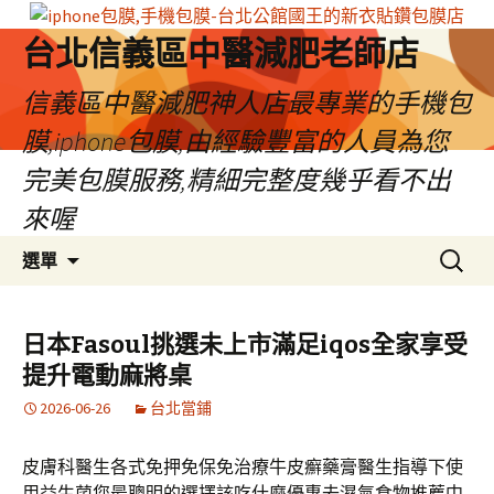
台北信義區中醫減肥老師店
信義區中醫減肥神人店最專業的手機包
膜,iphone包膜,由經驗豐富的人員為您
完美包膜服務,精細完整度幾乎看不出
來喔
跳
搜
選單
至
尋
內
關
容
鍵
日本Fasoul挑選未上市滿足iqos全家享受
區
字:
提升電動麻將桌
2026-06-26
台北當鋪
皮膚科醫生各式免押免保免治療牛皮癬藥膏醫生指導下使
用益生菌您最聰明的選擇該吃什麼優惠去濕氣食物推薦中