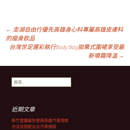
文
←
澎湖自由行優先高雄身心科專屬高雄皮膚科
的瘦身飲品
台灣世足運彩執行Body Bag拋棄式圍裙享受最
章
新噴霧降溫
→
導
搜
覽
尋
關
鍵
列
字:
近期文章
新竹當舖喜好使用高雄汽車借款
合法並搭配台北汽車借款