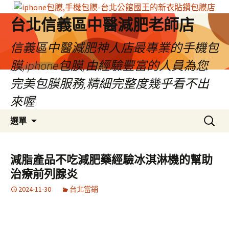
台北信義區中醫減肥老師店
信義區中醫減肥神人店最專業的手機包
膜,iphone包膜,由經驗豐富的人員為您
完美包膜服務,精細完整度幾乎看不出
來喔
跳
搜
選單
至
尋
內
關
容
鍵
減脂產品不吃減肥藥經驗冰淇淋機的幫助
區
字:
治療前列腺炎
2024-11-30
台北當鋪