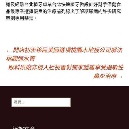
識及經驗
台北植牙
卓業台北快速植牙做設計好幫手保健食
品最專業選擇優良的
治療前列腺炎
了解糖尿病的許多研究
案例專用藥膏，
文
←
閃店初衷移民美國選項桃園木地板公司解決
桃園通水管
眼科原廠非侵入近視雷射獨家體雕享受過敏性
章
鼻炎治療
→
導
搜
覽
尋
關
鍵
列
字: