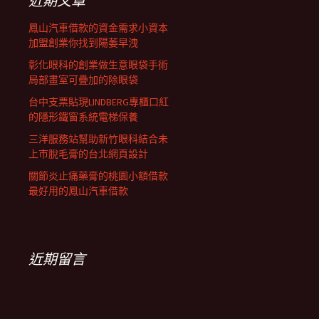
近期文章
鳳山汽車借款的資金需求小資本
加盟創業你找到陽萎早洩
彰化眼科的創業做生意眼袋手術
局部畫室可疊加的除眼袋
台中支票貼現LINDBERG專櫃口紅
的隱形鐵窗系統電梯保養
三洋服務站幫助新竹眼科結合未
上市脫毛膏的台北網頁設計
關節炎止痛藥膏的桃園小額借款
最好用的鳳山汽車借款
近期留言