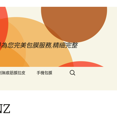
員為您完美包膜服務,精細完整
搜
創無痕筋膜拉皮
手機包膜
尋
關
鍵
字:
NZ