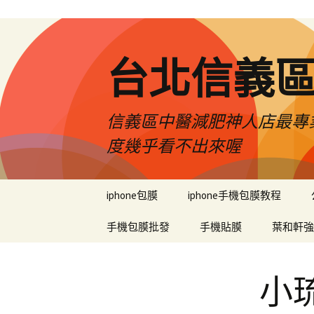
台北信義
信義區中醫減肥神人店最專業
度幾乎看不出來喔
跳
iphone包膜
iphone手機包膜教程
至
內
手機包膜批發
手機貼膜
葉和軒強
容
區
小琉