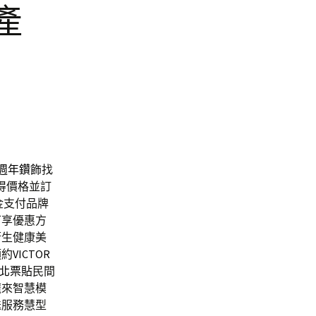
產
週年鑽飾
找
得價格並訂
金支付品牌
可享優惠方
衛生健康美
預約
VICTOR
北票貼
民間
龐來智慧模
送服務慧型