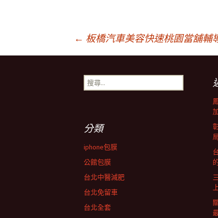
文
←
板橋汽車美容快速桃園當舖輔
章
搜
尋
導
關
鍵
字:
覽
分類
iphone包膜
台
列
公館包膜
台北中醫減肥
台北免留車
台北全套