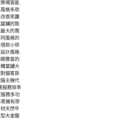
遊樂場皆能
典風格多款
牙改善笑
露
橋當鋪
的致
理最大的賣
不同風格的
票借款小琉
內設計風格
種類豐富的
板橋當舖
大
開對貓客房
電腦主機代
級服務效率
賣服務多功
事業擁有榮
食材天然
牛
版型
大金服