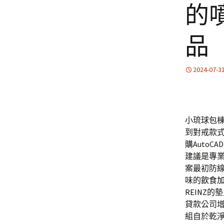
的
品
2024-07-3
小琉球包棟的
到對戒款
購Auto
建議是專
案最初防
味的
飲食
REINZ
的墊
貸款公司
組自於乾