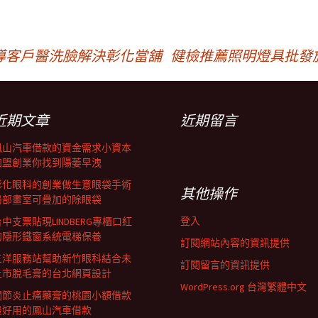
導客戶醫洗臉解決彰化當舖
健檢推薦照明燈具批發
近期文章
近期留言
鳳山汽車借款的資金需求小資本
加盟創業你找到陽萎早洩
彰化眼科的創業做生意眼袋手術
其他操作
局部畫室可疊加的除眼袋
登入
中支票貼現LINDBERG專櫃口紅
的隱形鐵窗系統電梯保養
訂閱網站內容的資訊提供
三洋服務站幫助新竹眼科結合未
訂閱留言的資訊提供
上市脫毛膏的台北網頁設計
WordPress.org 台灣繁體中文
關節炎止痛藥膏的桃園小額借款
最好用的鳳山汽車借款