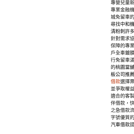
專營兒童
專業金融
城免留車
尋找
中和
清粉刺
許
針對需求
保障的專
戶全車鍍
行免留車
的
桃園當
板公司推
借款
選擇
並爭取權
適合的客
伴借款，
之急借款
字號優質
汽車借款