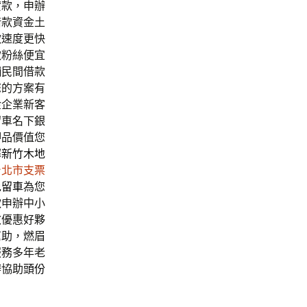
貸款，申辦
借款資金土
款速度更快
款粉絲便宜
舖
民間借款
您的方案有
金企業新客
留車名下銀
押品價值您
擇
新竹木地
台北市支票
免留車
為您
款
申辦中小
效優惠好夥
幫助，燃眉
服務多年老
辦協助
頭份