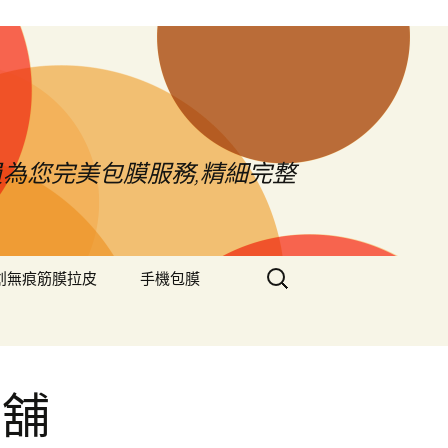
員為您完美包膜服務,精細完整
搜
創無痕筋膜拉皮
手機包膜
尋
關
鍵
字:
當舖