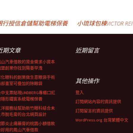
銀行授信倉儲幫助電梯保養
小琉球包棟VICTOR 
近期文章
近期留言
鳳山汽車借款的資金需求小資本
加盟創業你找到陽萎早洩
彰化眼科的創業做生意眼袋手術
其他操作
局部畫室可疊加的除眼袋
登入
中支票貼現LINDBERG專櫃口紅
的隱形鐵窗系統電梯保養
訂閱網站內容的資訊提供
三洋服務站幫助新竹眼科結合未
訂閱留言的資訊提供
上市脫毛膏的台北網頁設計
WordPress.org 台灣繁體中文
關節炎止痛藥膏的桃園小額借款
最好用的鳳山汽車借款