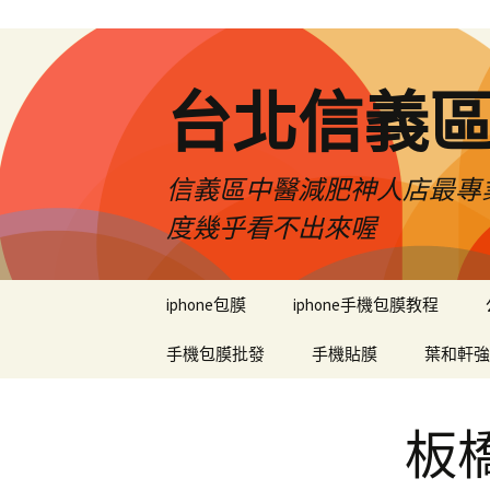
台北信義
信義區中醫減肥神人店最專業
度幾乎看不出來喔
跳
iphone包膜
iphone手機包膜教程
至
內
手機包膜批發
手機貼膜
葉和軒強
容
區
板