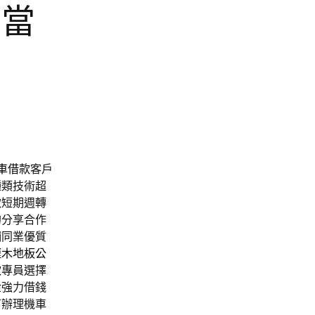
化當
車借款
客戶
種類技術超
款短期週轉
的分享合作
鋪同業優質
壢木地板公
款
專員選擇
金強力借錢
可辦理機車