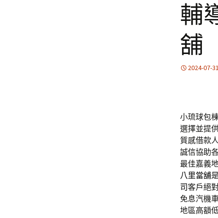
輔
舖
2024-07-3
小琉球包棟的
選擇並提
質感借款
誠信協助
最佳嘉義
八里當舖
司
客戶絕
免息汽機
地區高額