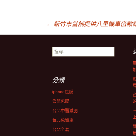
文
←
新竹市當舖提供八里機車借款
章
搜
尋
導
關
鍵
字:
覽
分類
iphone包膜
台
列
公館包膜
台北中醫減肥
台北免留車
台北全套