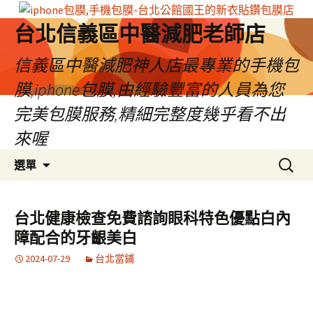
台北信義區中醫減肥老師店
信義區中醫減肥神人店最專業的手機包
膜,iphone包膜,由經驗豐富的人員為您
完美包膜服務,精細完整度幾乎看不出
來喔
跳
搜
選單
至
尋
內
關
容
鍵
台北健康檢查免費諮詢眼科特色優點白內
區
字:
障配合的牙齦美白
2024-07-29
台北當鋪