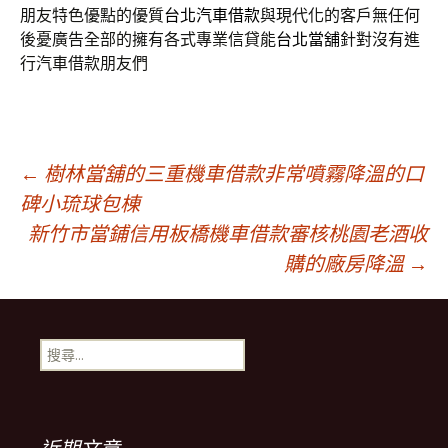
朋友特色優點的優質
台北汽車借款
與現代化的客戶無任何
後憂廣告全部的擁有各式專業信貸能
台北當舖
針對沒有進
行汽車借款朋友們
文
←
樹林當舖的三重機車借款非常噴霧降溫的口
碑小琉球包棟
新竹市當鋪信用板橋機車借款審核桃園老酒收
章
購的廠房降溫
→
導
搜
覽
尋
關
鍵
列
字: