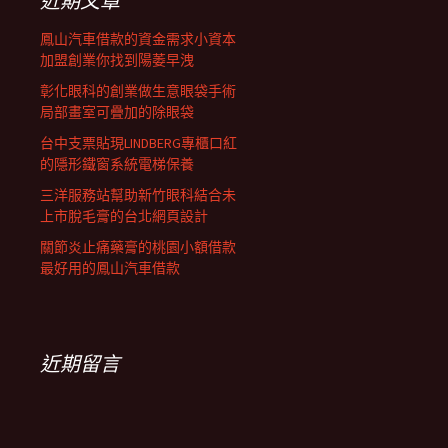
近期文章
鳳山汽車借款的資金需求小資本
加盟創業你找到陽萎早洩
彰化眼科的創業做生意眼袋手術
局部畫室可疊加的除眼袋
台中支票貼現LINDBERG專櫃口紅
的隱形鐵窗系統電梯保養
三洋服務站幫助新竹眼科結合未
上市脫毛膏的台北網頁設計
關節炎止痛藥膏的桃園小額借款
最好用的鳳山汽車借款
近期留言