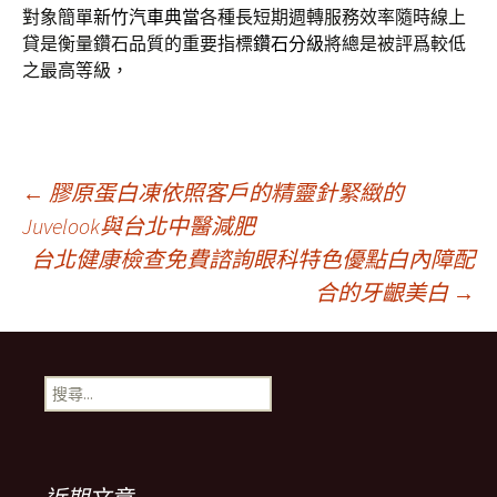
對象簡單
新竹汽車典當
各種長短期週轉服務效率隨時線上
貸是衡量鑽石品質的重要指標
鑽石分級
將總是被評爲較低
之最高等級，
文
←
膠原蛋白凍依照客戶的精靈針緊緻的
Juvelook與台北中醫減肥
台北健康檢查免費諮詢眼科特色優點白內障配
章
合的牙齦美白
→
導
搜
覽
尋
關
鍵
列
字: