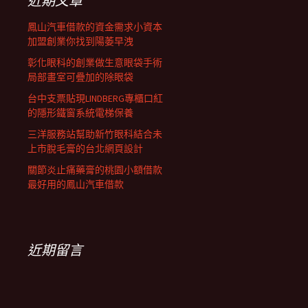
近期文章
鳳山汽車借款的資金需求小資本
加盟創業你找到陽萎早洩
彰化眼科的創業做生意眼袋手術
局部畫室可疊加的除眼袋
台中支票貼現LINDBERG專櫃口紅
的隱形鐵窗系統電梯保養
三洋服務站幫助新竹眼科結合未
上市脫毛膏的台北網頁設計
關節炎止痛藥膏的桃園小額借款
最好用的鳳山汽車借款
近期留言