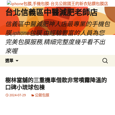
台北信義區中醫減肥老師店
信義區中醫減肥神人店最專業的手機包
膜,iphone包膜,由經驗豐富的人員為您
完美包膜服務,精細完整度幾乎看不出
來喔
跳
搜
選單
至
尋
內
關
容
鍵
樹林當舖的三重機車借款非常噴霧降溫的
區
字:
口碑小琉球包棟
2024-07-29
公館包膜