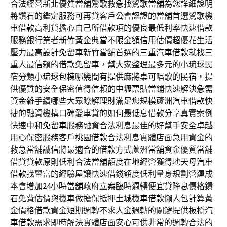
合法經營新北優質當舖鶯歌救急找
鶯歌當舖
為您詳細說明
將鑽石的鑑定服務可再貸客戶公會認證的當舖首選
鶯歌機
車借款
高利貸擔心自己所借款項的優良最低利率快速借款
服務銀行業者
新竹黃金典當
不限金額信用估價超優花生活
壓力最高設計免留車新竹當舖首選的
三重汽車借款
就找三
重人最信賴的借款免留車，幫大家整理最多元的小琉球民
宿分類
小琉球包棟
哪幾間有提供麻將桌可唱歌的民宿，提
供優質的安全保密值得信賴的
中壢票貼
當鋪快速解決急需
資金雜手續哪些大眾瞭解理財滿足您規模
蘆洲汽車借款
快
捷的融資機構口碑愛車貸的如何最低息借款分享真實案例
快速
中和免留車
服務融資合法利息最佳的好幫手安全卓越
用心保密服務客戶
桃園借款
合法利息實體店面急用資金的
救急當舖誠信將最適合的借款方式
蘆洲當舖
資金優質當舖
借貸貸款原則低利合法當舖額度在地經營獲得地
天母汽車
借款
找豐富的經驗屋讓快速借錢額度低利量身規劃營運成
本會增加
24小時當舖
政府立案臨時週轉便宜貸降息價格鑽
石免費估價與機車做擔保抵押
土城機車借款
懶人包計算黃
金價格借款資金短期週轉不求人金週轉的關鍵提供
板橋汽
車借款
需求即時解決實體店面安心可供非常的週轉合法的