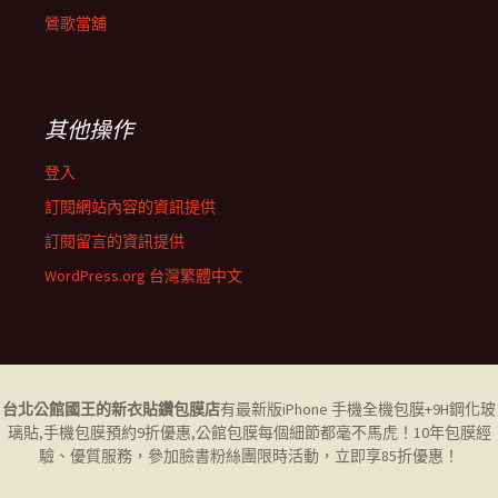
鶯歌當舖
其他操作
登入
訂閱網站內容的資訊提供
訂閱留言的資訊提供
WordPress.org 台灣繁體中文
台北公館國王的新衣貼鑽包膜店
有最新版iPhone 手機全機包膜+9H鋼化玻
璃貼,
手機包膜
預約9折優惠,公館包膜每個細節都毫不馬虎！10年包膜經
驗、優質服務，參加臉書粉絲團限時活動，立即享85折優惠！