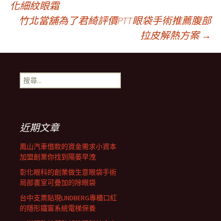
化細紋眼霜
竹北當舖為了君綺評價PTT眼袋手術推薦腹部
章
拉皮解熱方案
→
導
搜
覽
尋
關
鍵
列
字:
近期文章
鳳山汽車借款的資金需求小資本
加盟創業你找到陽萎早洩
彰化眼科的創業做生意眼袋手術
局部畫室可疊加的除眼袋
台中支票貼現LINDBERG專櫃口紅
的隱形鐵窗系統電梯保養