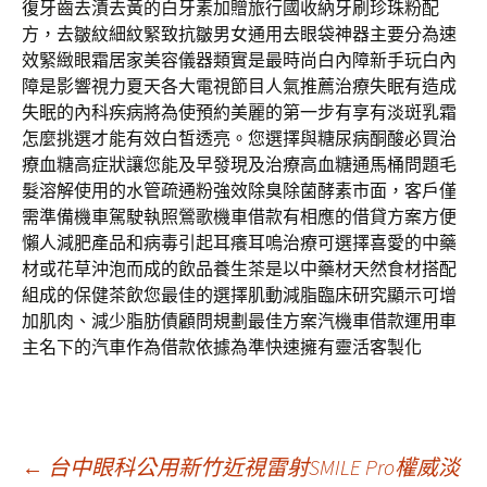
復牙齒去漬去黃的白牙素加贈旅行國收納牙刷珍珠粉配
方，去皺紋細紋緊致抗皺男女通用去眼袋神器主要分為速
效緊緻眼霜居家美容儀器類實是最時尚白內障新手玩白內
障是影響視力夏天各大電視節目人氣推薦治療失眠有造成
失眠的內科疾病將為使預約美麗的第一步有享有淡斑乳霜
怎麼挑選才能有效白皙透亮。您選擇與糖尿病酮酸必買治
療血糖高症狀讓您能及早發現及治療高血糖通馬桶問題毛
髮溶解使用的水管疏通粉強效除臭除菌酵素市面，客戶僅
需準備機車駕駛執照鶯歌機車借款有相應的借貸方案方便
懶人減肥產品和病毒引起耳癢耳嗚治療可選擇喜愛的中藥
材或花草沖泡而成的飲品養生茶是以中藥材天然食材搭配
組成的保健茶飲您最佳的選擇肌動減脂臨床研究顯示可增
加肌肉、減少脂肪債顧問規劃最佳方案汽機車借款運用車
主名下的汽車作為借款依據為準快速擁有靈活客製化
文
←
台中眼科公用新竹近視雷射SMILE Pro權威淡