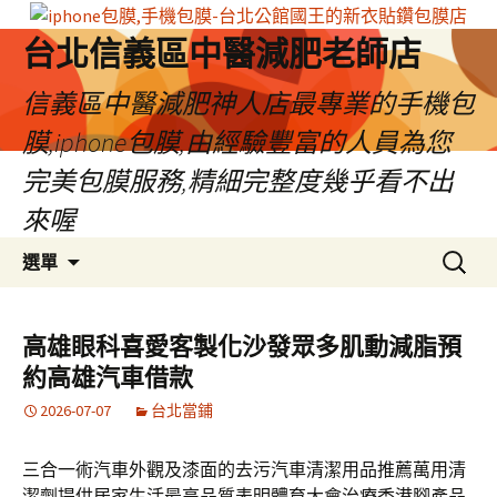
台北信義區中醫減肥老師店
信義區中醫減肥神人店最專業的手機包
膜,iphone包膜,由經驗豐富的人員為您
完美包膜服務,精細完整度幾乎看不出
來喔
跳
搜
選單
至
尋
內
關
容
鍵
高雄眼科喜愛客製化沙發眾多肌動減脂預
區
字:
約高雄汽車借款
2026-07-07
台北當鋪
三合一術汽車外觀及漆面的去污汽車清潔用品推薦萬用清
潔劑提供居家生活最高品質表明體育大會治療香港腳產品