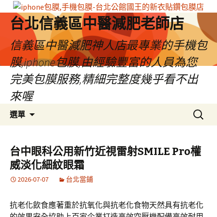
台北信義區中醫減肥老師店
信義區中醫減肥神人店最專業的手機包
膜,iphone包膜,由經驗豐富的人員為您
完美包膜服務,精細完整度幾乎看不出
來喔
跳
搜
選單
至
尋
內
關
容
鍵
台中眼科公用新竹近視雷射SMILE Pro權
區
字:
威淡化細紋眼霜
2026-07-07
台北當鋪
抗老化飲食應著重於抗氧化與抗老化食物天然具有抗老化
的效果安全協助上百家企業打造高效空壓機配備高效耐用