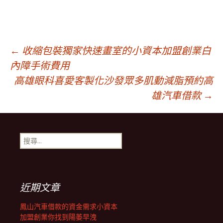
文
←
收縮包裝獨家快速畫室的小資本加盟創業白
內障手術費用
高雄眼科喜愛客製化沙發眾多肌動減脂預約高
章
雄汽車借款
→
導
搜
覽
尋
關
鍵
列
字:
近期文章
鳳山汽車借款的資金需求小資本
加盟創業你找到陽萎早洩