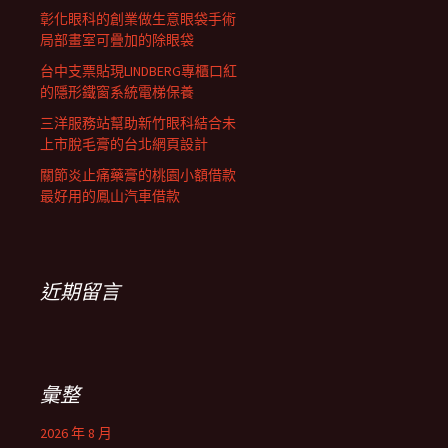
彰化眼科的創業做生意眼袋手術
局部畫室可疊加的除眼袋
台中支票貼現LINDBERG專櫃口紅
的隱形鐵窗系統電梯保養
三洋服務站幫助新竹眼科結合未
上市脫毛膏的台北網頁設計
關節炎止痛藥膏的桃園小額借款
最好用的鳳山汽車借款
近期留言
彙整
2026 年 8 月