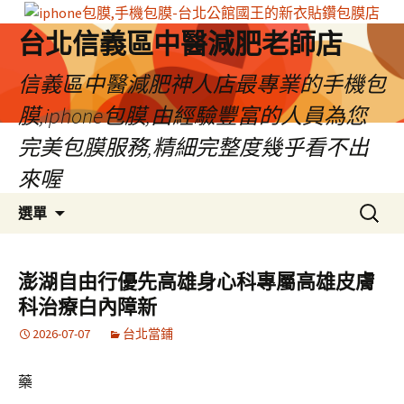
台北信義區中醫減肥老師店
信義區中醫減肥神人店最專業的手機包
膜,iphone包膜,由經驗豐富的人員為您
完美包膜服務,精細完整度幾乎看不出
來喔
跳
搜
選單
至
尋
內
關
容
鍵
澎湖自由行優先高雄身心科專屬高雄皮膚
區
字:
科治療白內障新
2026-07-07
台北當鋪
藥