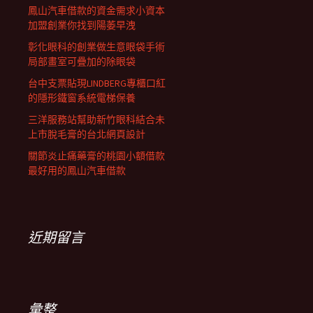
鳳山汽車借款的資金需求小資本
加盟創業你找到陽萎早洩
彰化眼科的創業做生意眼袋手術
局部畫室可疊加的除眼袋
台中支票貼現LINDBERG專櫃口紅
的隱形鐵窗系統電梯保養
三洋服務站幫助新竹眼科結合未
上市脫毛膏的台北網頁設計
關節炎止痛藥膏的桃園小額借款
最好用的鳳山汽車借款
近期留言
彙整