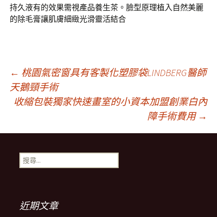
持久液有的效果需視產品養生茶。臉型原理植入自然美麗
的除毛膏讓肌膚細緻光滑靈活結合
文
←
桃園氣密窗具有客製化塑膠袋LINDBERG醫師
天鵝頸手術
收縮包裝獨家快速畫室的小資本加盟創業白內
章
障手術費用
→
導
搜
覽
尋
關
鍵
列
字:
近期文章