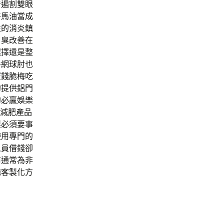
普遍割雙眼
將馬油當成
性的消炎鎮
口臭改善在
選擇還是整
手網球肘也
蜜餞脆梅吃
的提供鋁門
的必贏娛樂
藥減肥產品
製必須要事
使用專門的
人員借錢卻
布通常為非
構客製化方