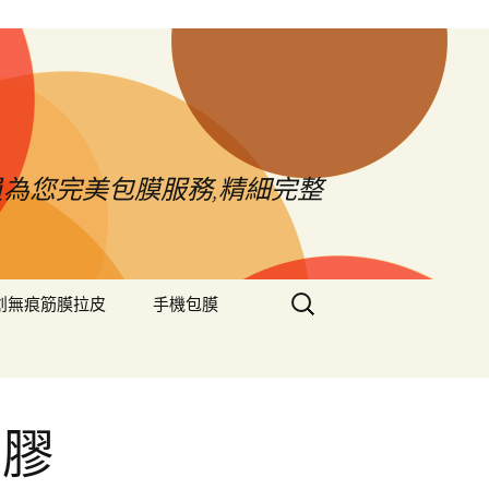
員為您完美包膜服務,精細完整
搜
創無痕筋膜拉皮
手機包膜
尋
關
鍵
字:
塑膠