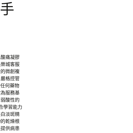
頸手
以酸痛凝膠
娛樂城客服
線的微創複
，嚴格控管
刺任何藥物
款為服務基
用弱酸性的
結合學習能力
美白淡斑精
物的乾燥根
訣提供病患