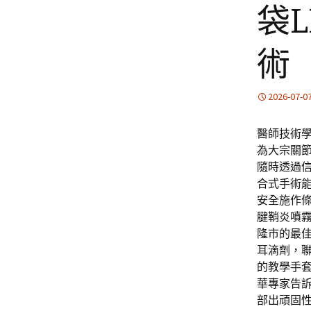
袋L
術
2026-07-0
醫師技術
為大宗關
隨時透過
合式手術
安全施作條
腱鞘炎噴
隆市的最
耳滴劑，聯
的教學手
華專家告
部出頑固