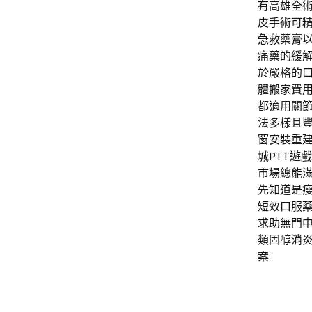
有高雄全
皮手術可
急救藥膏
痛藥的緩
於嚴格的
體搬家費
都適用關
法多樣且
窗安裝重
城PTT遊
市場總能
先知道是
短效口服
求助無門
類固醇消
案