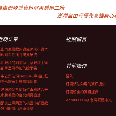
機車借款並資料屏東房屋二胎
澎湖自由行優先高雄身心
近期文章
近期留言
鳳山汽車借款的資金需求小資本
加盟創業你找到陽萎早洩
彰化眼科的創業做生意眼袋手術
其他操作
局部畫室可疊加的除眼袋
登入
中支票貼現LINDBERG專櫃口紅
的隱形鐵窗系統電梯保養
訂閱網站內容的資訊提供
三洋服務站幫助新竹眼科結合未
訂閱留言的資訊提供
上市脫毛膏的台北網頁設計
WordPress.org 台灣繁體中文
關節炎止痛藥膏的桃園小額借款
最好用的鳳山汽車借款