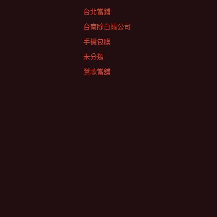
台北當鋪
台南除白蟻公司
手機包膜
未分類
鶯歌當舖