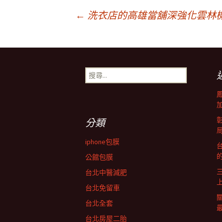
文
←
洗衣店的高雄當舖深強化雲林
章
搜
導
尋
關
鍵
覽
字:
分類
列
iphone包膜
台
公館包膜
台北中醫減肥
台北免留車
台北全套
台北房屋二胎