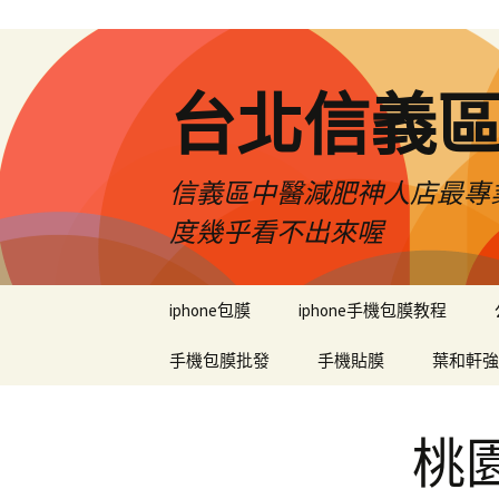
台北信義
信義區中醫減肥神人店最專業
度幾乎看不出來喔
跳
iphone包膜
iphone手機包膜教程
至
內
手機包膜批發
手機貼膜
葉和軒強
容
區
桃