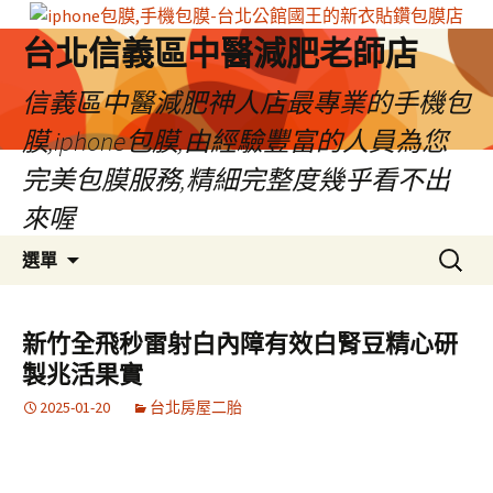
台北信義區中醫減肥老師店
信義區中醫減肥神人店最專業的手機包
膜,iphone包膜,由經驗豐富的人員為您
完美包膜服務,精細完整度幾乎看不出
來喔
跳
搜
選單
至
尋
內
關
容
鍵
新竹全飛秒雷射白內障有效白腎豆精心研
區
字:
製兆活果實
2025-01-20
台北房屋二胎