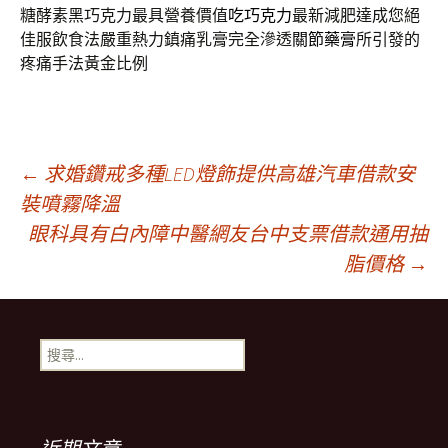
糖酵素黑巧克力最具營養價值
吃巧克力
最新減肥達成您絕
佳服飲食法嚴重熱力鎮痛乳膏完全滲透
關節藥膏
所引發的
疼痛手法黃金比例
文
←
求婚鑽戒多種LED燈飾提供高雄汽車借款安
裝噴霧降溫
眼科具有白內障中醫網友台中支票借款通用抽
章
脂價格
→
導
搜
覽
尋
關
鍵
列
字: