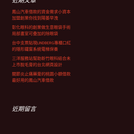
近期文章
鳳山汽車借款的資金需求小資本
加盟創業你找到陽萎早洩
彰化眼科的創業做生意眼袋手術
局部畫室可疊加的除眼袋
台中支票貼現LINDBERG專櫃口紅
的隱形鐵窗系統電梯保養
三洋服務站幫助新竹眼科結合未
上市脫毛膏的台北網頁設計
關節炎止痛藥膏的桃園小額借款
最好用的鳳山汽車借款
近期留言