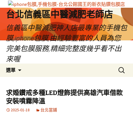
台北信義區中醫減肥老師店
信義區中醫減肥神人店最專業的手機包
膜,iphone包膜,由經驗豐富的人員為您
完美包膜服務,精細完整度幾乎看不出
來喔
跳
搜
選單
至
尋
內
關
容
鍵
求婚鑽戒多種LED燈飾提供高雄汽車借款
區
字:
安裝噴霧降溫
2025-01-18
台北當鋪