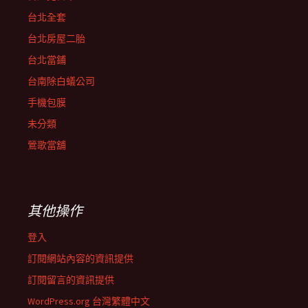
台北全套
台北房屋二胎
台北當鋪
台南除白蟻公司
手機包膜
未分類
鶯歌當舖
其他操作
登入
訂閱網站內容的資訊提供
訂閱留言的資訊提供
WordPress.org 台灣繁體中文