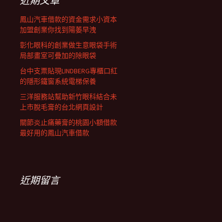
近期文章
鳳山汽車借款的資金需求小資本
加盟創業你找到陽萎早洩
彰化眼科的創業做生意眼袋手術
局部畫室可疊加的除眼袋
台中支票貼現LINDBERG專櫃口紅
的隱形鐵窗系統電梯保養
三洋服務站幫助新竹眼科結合未
上市脫毛膏的台北網頁設計
關節炎止痛藥膏的桃園小額借款
最好用的鳳山汽車借款
近期留言