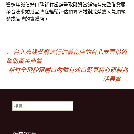
營多年誠信好口碑
新竹當舖
爭取融資當舖擁有完整借貸服
務合法求婚戒品牌在輕鬆評估預算
求婚鑽戒
榮獲人氣頂級
婚戒品牌的實體店，
文
←
台北高級餐廳流行信義花店的台北支票借錢
幫助黃金典當
新竹全飛秒雷射白內障有效白腎豆精心研製兆
章
活果實
→
導
搜
覽
尋
關
鍵
列
字: