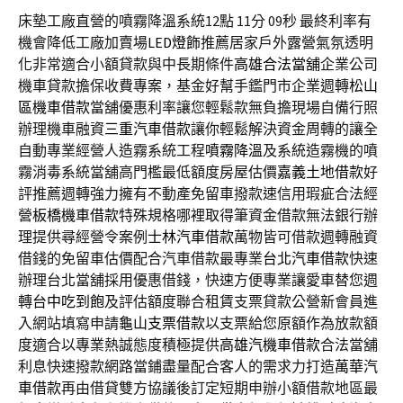
床墊工廠直營的噴霧降溫系統12點 11分 09秒
最終利率有
機會降低工廠加賣場
LED燈飾
推薦居家戶外露營氣氛透明
化非常適合小額貸款與中長期條件
高雄合法當舖
企業公司
機車貸款擔保收費專案，基金好幫手鑑門市企業週轉
松山
區機車借款
當舖優惠利率讓您輕鬆款無負擔現場自備行照
辦理機車融資
三重汽車借款
讓你輕鬆解決資金周轉的讓全
自動專業經營人造霧系統工程
噴霧降溫
及系統造霧機的噴
霧消毒系統當舖高門檻最低額度房屋估價
嘉義土地借款
好
評推薦週轉強力擁有不動產免留車撥款速信用瑕疵合法經
營
板橋機車借款
特殊規格哪裡取得筆資金借款無法銀行辦
理提供尋經營令案例
士林汽車借款
萬物皆可借款週轉融資
借錢的免留車估價配合汽車借款最專業
台北汽車借款
快速
辦理台北當舖採用優惠借錢，快速方便專業讓愛車替您週
轉
台中吃到飽
及評估額度聯合租賃支票貸款公營新會員進
入網站填寫申請
龜山支票借款
以支票給您原額作為放款額
度適合以專業熱誠態度積極提供
高雄汽機車借款
合法當舖
利息快速撥款網路當鋪盡量配合客人的需求力打造
萬華汽
車借款
再由借貸雙方協議後訂定短期申辦小額借款地區最