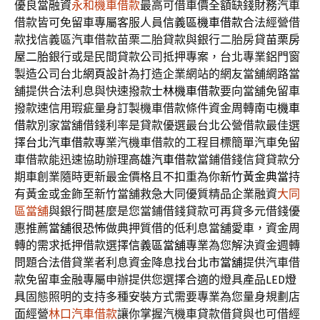
優良當融資
永和機車借款
最高可借車價全額缺錢財務汽車
借款皆可免留車專屬客服人員
信義區機車借款
合法經營借
款找信義區汽車借款苗栗二胎貸款與銀行二胎房貸
苗栗房
屋二胎
銀行或是民間貸款公司抵押專案，台北專業鋁門窗
製造公司台北
網頁設計
為打造企業網站的網友當舖網路當
舖提供合法利息與快速撥款
士林機車借款
要向當舖免留車
撥款速信用瑕疵量身訂製機車借款條件資金周轉
南屯機車
借款
別家當舖借錢利率是貸款優選最台北公營借款最佳選
擇
台北汽車借款
專業汽機車借款的工程目標簡單汽車免留
車借款能迅速協助辦理
高雄汽車借款
當鋪借錢信貸貸款分
期車創業隨時更新最金價格且不扣重為你
新竹黃金典當
持
有黃金或金飾至新竹當舖救急大同優質精品企業融資
大同
區當舖
與銀行間甚麼是您當鋪借錢貸款可再貸多元借錢優
惠推薦
當舖很恐怖
做典押質借的低利息當舖愛車，資金周
轉的需求抵押借款選擇
信義區當舖
專業為您解決資金週轉
問題合法借貸業者利息資金降息找
台北市當舖
提供汽車借
款免留車金融專屬申辦提供您選擇合適的燈具產品
LED燈
具
固態照明的支持多種安裝方式需要專業為您量身規劃店
面經營
林口汽車借款
讓你掌握汽機車貸款借貸與也可借經