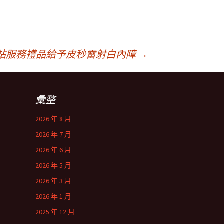
站服務禮品給予皮秒雷射白內障
→
彙整
2026 年 8 月
2026 年 7 月
2026 年 6 月
2026 年 5 月
2026 年 3 月
2026 年 1 月
2025 年 12 月