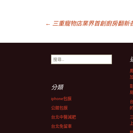
文
←
三重寵物店業界首創廚房翻新
章
搜
導
尋
關
鍵
覽
字:
分類
列
iphone包膜
台
公館包膜
台北中醫減肥
台北免留車