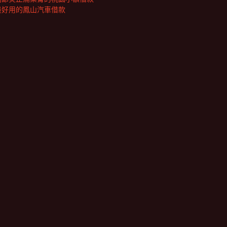
最好用的鳳山汽車借款