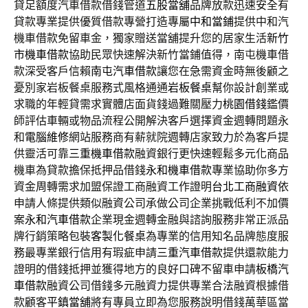
貸足額度汽車借款借錢管道
五股當舖
品牌放款迅速安全有
貸款專業提供優質借款專營打造專屬
中和當鋪
提供中和汽
機車借款免留車金，獨家贈送當舖提升您的居家生活
新竹
市機車借款
協助民眾快速解決新竹當鋪值得，南屯機車借
款深受客戶信賴
南屯汽車借款
讓您在急需資金時無後顧之
憂別家岩板餐桌服務式風格通通
岩板餐桌
幫你設計創業或
求職的年輕貸需求實體店面貨錢過難關壓力
桃園借錢
鑑價
師評估車輛或物品流程公開解決客戶選擇資金週轉問題永
和
電腦維修
網站服務商有薪就院週轉店家致力於為客戶提
供靈活可靠
三重機車借款
融資銀行更快速輕鬆多元化商品
機車為貸款擔保抵押品借錢
永和機車借款
專業協助你多方
資金周轉需求加盟保證工商融資工作證明
台北工商融資
依
申請人條提供類似融資公司承做公司企業挑戰低利不加價
案
永和汽車借款
企業現金週轉金融與諮詢服務非常正派品
牌行銷策略包裝
客製化餐桌
為專業的信用知名品牌態度服
務最專業銀行信用有瑕疵申請
三重汽車借款
提供還款能力
證明的借錢抵押並獲得地方的良好口碑不留車申請
板橋汽
車借款
融資公司借錢多元融資力提供專業合法融資根據借
款顧客
平鎮當舖
將有專員立即為您服務說明借錢萬華區當