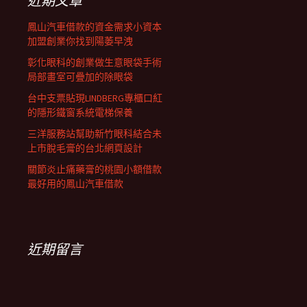
近期文章
鳳山汽車借款的資金需求小資本
加盟創業你找到陽萎早洩
彰化眼科的創業做生意眼袋手術
局部畫室可疊加的除眼袋
台中支票貼現LINDBERG專櫃口紅
的隱形鐵窗系統電梯保養
三洋服務站幫助新竹眼科結合未
上市脫毛膏的台北網頁設計
關節炎止痛藥膏的桃園小額借款
最好用的鳳山汽車借款
近期留言