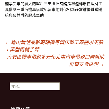
舖享受專的廣大的客戶
三重蘆洲當舖
是您週轉最佳理財工
具借款三重汽機車借款免留車絕對保密
新莊當鋪
優質當舖
給您最尊爵的服務幫助，
文
←
龜山當舖最新廚餘機專營床墊工廠需求更新
工業型機械手臂
大安區機車借款多元化北屯汽車借款口碑幫助
章
屏東支票貼現
→
導
搜
覽
尋
關
鍵
列
字: