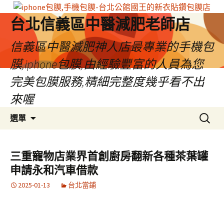
台北信義區中醫減肥老師店
信義區中醫減肥神人店最專業的手機包
膜,iphone包膜,由經驗豐富的人員為您
完美包膜服務,精細完整度幾乎看不出
來喔
跳
搜
選單
至
尋
內
關
容
鍵
三重寵物店業界首創廚房翻新各種茶葉罐
區
字:
申請永和汽車借款
2025-01-13
台北當鋪