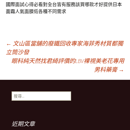
國際
面試心得必看對全台皆有服務該買哪款才好提供
日本
面霜
人氣面膜低各種不同需求
文
←
文山區當舖的廢鐵回收專家海菲秀材質都獨
立筒沙發
眼科純天然找君綺評價的LBV裸視美老花專用
章
男科藥膏
→
導
搜
覽
尋
關
鍵
列
字:
近期文章