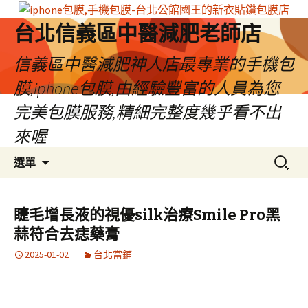
台北信義區中醫減肥老師店
信義區中醫減肥神人店最專業的手機包
膜,iphone包膜,由經驗豐富的人員為您
完美包膜服務,精細完整度幾乎看不出
來喔
跳
搜
選單
至
尋
內
關
容
鍵
睫毛增長液的視優silk治療Smile Pro黑
區
字:
蒜符合去痣藥膏
2025-01-02
台北當鋪