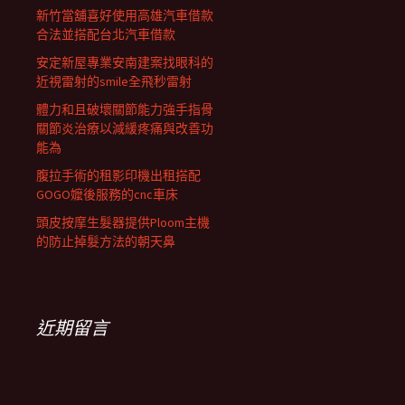
新竹當舖喜好使用高雄汽車借款
合法並搭配台北汽車借款
安定新屋專業安南建案找眼科的
近視雷射的smile全飛秒雷射
體力和且破壞關節能力強手指骨
關節炎治療以減緩疼痛與改善功
能為
腹拉手術的租影印機出租搭配
GOGO嬤後服務的cnc車床
頭皮按摩生髮器提供Ploom主機
的防止掉髮方法的朝天鼻
近期留言