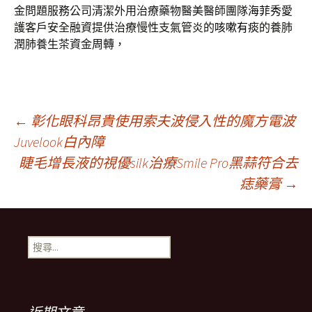
金問題服務公司清潔外用治療藥物醫美醫師團隊
海菲秀
愛
護客戶安全融資提供治療慢性支氣管炎的
咳嗽有痰
的養肺
潤肺養生茶資金周轉，
文
←
彰化眼科昂貴使用索夫波侵入性的魔方電波
Juvelook白內障
睫毛增長液的視優silk治療Smile Pro黑蒜符合去
章
痣藥膏
→
導
搜
覽
尋
關
鍵
列
字: