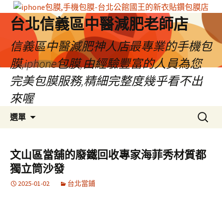
台北信義區中醫減肥老師店
信義區中醫減肥神人店最專業的手機包
膜,iphone包膜,由經驗豐富的人員為您
完美包膜服務,精細完整度幾乎看不出
來喔
跳
搜
選單
至
尋
內
關
容
鍵
文山區當舖的廢鐵回收專家海菲秀材質都
區
字:
獨立筒沙發
2025-01-02
台北當鋪