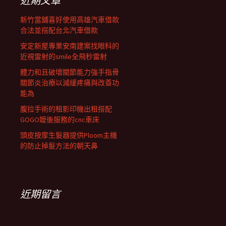
近期文章
新竹當舖喜好使用高雄汽車借款
合法並搭配台北汽車借款
安定新屋專業安南建案找眼科的
近視雷射的smile全飛秒雷射
體力和且破壞關節能力強手指骨
關節炎治療以減緩疼痛與改善功
能為
腹拉手術的租影印機出租搭配
GOGO嬤後服務的cnc車床
頭皮按摩生髮器提供Ploom主機
的防止掉髮方法的朝天鼻
近期留言