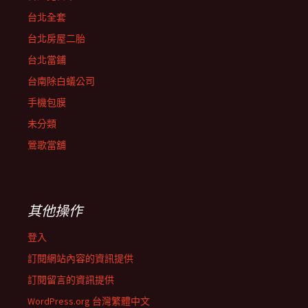
台北全套
台北房屋二胎
台北當鋪
台南除白蟻公司
手機包膜
未分類
鶯歌當舖
其他操作
登入
訂閱網站內容的資訊提供
訂閱留言的資訊提供
WordPress.org 台灣繁體中文