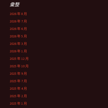
彙整
2026 年 8 月
2026 年 7 月
2026 年 6 月
2026 年 5 月
2026 年 3 月
2026 年 1 月
2025 年 12 月
2025 年 10 月
2025 年 9 月
2025 年 7 月
2025 年 4 月
2025 年 2 月
2025 年 1 月