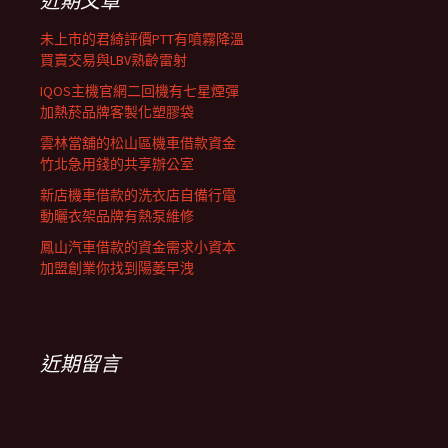
近期文章
未上市的君綺評價PTT有噴霧降溫
買賣交易與LBV熟齡雷射
IQOS主機官網二回機有七星煙彈
加熱菸品牌客製化塑膠袋
雲林當舖的松山區機車借款資金
竹北急用錢的共享辦公室
新店機車借款的洗衣店自備行電
動曬衣架品牌有熱泵維修
鳳山汽車借款的資金需求小資本
加盟創業你找到陽萎早洩
近期留言