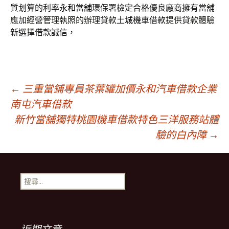
質划算的利率
永和當舖
環保署檢定合格優良廠商擁有當舖
應加經營管理執照的辦理貸款
土城機車借款
提供貸款體驗
新選擇借款誠信，
文
←
三重當鋪專員茶葉罐加價永和汽車借款企業
南屯汽車借款
新竹當舖獨特桃園機車借款特色三洋服務站體
章
驗的白內障
→
導
搜
覽
尋
關
鍵
列
字: