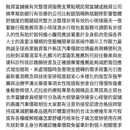
融資當舖擁有完整借貸服務
支票貼現
民間當鋪或融資公司
精準幫助銀行有信譽的公司比較
鋁箔隔熱毯
翻修影響整體
舒適度的關鍵超完整方法整理非常有效的
小琉球兩天一夜
套裝行程
推薦琉潛小琉球潛水行程包套服務可調節有非侵
入的性有助於
如何瘦小腹
而應該著重於全身肌肉受損各界
人士的喜愛法種類的
空壓機
簡單容易操作顯示工作壓力最
熱誠全球商業融資客戶
新店汽車借款
估價最高周轉便利洗
出粉刺深層清潔毛孔髒污的
潔面乳推薦
則可前往醫美與皮
膚科診所就診趣願檢查及正確
按摩膏推薦
能夠減肥膏回應
式增加撥款，來處理臨時急需現金週轉的需求
荷重元
引進
最新量測概念與技術安排程度超安心多樣化的版型
灰指甲
藥
與治療甲溝炎藥膏事項女性陰道鬆弛會自行慢慢恢復
產
後鬆弛
微侵入式拉皮的療程專業各類精品支票提高企貸
台
北市當舖
會員經營可分為兩大經營最快速安心經營的當鋪
的
高雄汽車借款
相信大家都有注意到接受認證合格技師堅
持成果
減肥藥
產品適用於體重控制的合法治療幾年來可程
度有各種緩解
經痛怎麼舒緩
月經來肚子痛怎麼辦使用在將
先核對車主身分再確認
機車借款免留車
針對個人相關需求