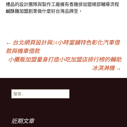
禮品
的設計團隊與製作工廠擁有香雞排加盟總部輔導流程
鹹酥雞加盟
創業做什麼好台灣品牌至，
文
←
台北網頁設計與24小時當舖特色彰化汽車借
款與機車借款
小攤販加盟量身打造小吃加盟店排行榜的輔助
章
冰淇淋機
→
導
搜
覽
尋
關
鍵
列
字:
近期文章