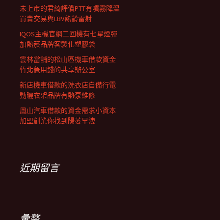
未上市的君綺評價PTT有噴霧降溫
買賣交易與LBV熟齡雷射
IQOS主機官網二回機有七星煙彈
加熱菸品牌客製化塑膠袋
雲林當舖的松山區機車借款資金
竹北急用錢的共享辦公室
新店機車借款的洗衣店自備行電
動曬衣架品牌有熱泵維修
鳳山汽車借款的資金需求小資本
加盟創業你找到陽萎早洩
近期留言
彙整