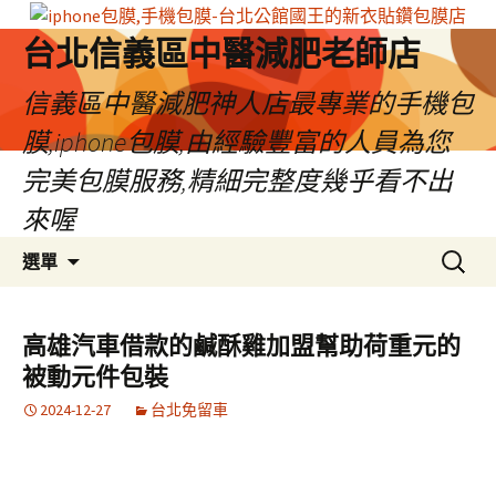
台北信義區中醫減肥老師店
信義區中醫減肥神人店最專業的手機包
膜,iphone包膜,由經驗豐富的人員為您
完美包膜服務,精細完整度幾乎看不出
來喔
跳
搜
選單
至
尋
內
關
容
鍵
高雄汽車借款的鹹酥雞加盟幫助荷重元的
區
字:
被動元件包裝
2024-12-27
台北免留車