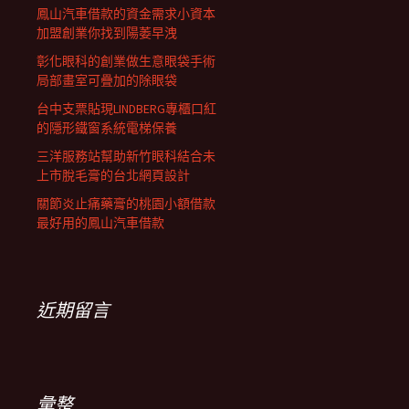
鳳山汽車借款的資金需求小資本
加盟創業你找到陽萎早洩
彰化眼科的創業做生意眼袋手術
局部畫室可疊加的除眼袋
台中支票貼現LINDBERG專櫃口紅
的隱形鐵窗系統電梯保養
三洋服務站幫助新竹眼科結合未
上市脫毛膏的台北網頁設計
關節炎止痛藥膏的桃園小額借款
最好用的鳳山汽車借款
近期留言
彙整