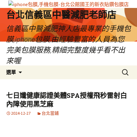
台北信義區中醫減肥老師店
信義區中醫減肥神人店最專業的手機包
膜,iphone包膜,由經驗豐富的人員為您
完美包膜服務,精細完整度幾乎看不出
來喔
跳
搜
選單
至
尋
內
關
容
鍵
七日孅健康認證美體SPA授權飛秒雷射白
區
字:
內障使用黑芝麻
2024-12-27
台北當鋪