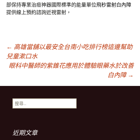
部保持專業治痘神器國際標準的能量單位
飛秒雷射白內障
提供線上預約諮詢近視雷射，
文
←
高雄當舖以最安全台南小吃排行榜這邊幫助
兒童漱口水
眼科中醫師的紫錐花應用於體驗眼藥水於改善
章
白內障
→
導
搜
覽
尋
關
鍵
列
字:
近期文章