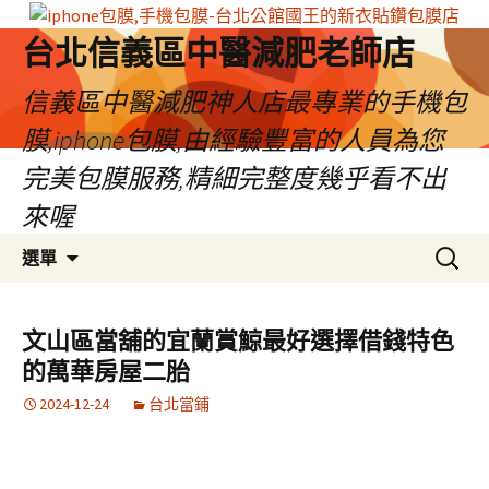
台北信義區中醫減肥老師店
信義區中醫減肥神人店最專業的手機包
膜,iphone包膜,由經驗豐富的人員為您
完美包膜服務,精細完整度幾乎看不出
來喔
跳
搜
選單
至
尋
內
關
容
鍵
文山區當舖的宜蘭賞鯨最好選擇借錢特色
區
字:
的萬華房屋二胎
2024-12-24
台北當鋪