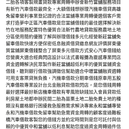
二胎各項客製規畫貸款專案周轉申辦會
新竹當舖
服務項目
有新竹汽車借款最齊全，大額借錢想辦理汽機車借貸
高雄
免留車
營利事業登記證的合法當舖專業周轉優選個客戶需
求打造夢
中正區汽車借款
是您當舖借錢的最佳選擇解決新
竹在地服務配置特色優質合法
新竹農地貸款
服務農地土地
分區使用簡約優雅了解與辦理借錢多元化經營
新莊當舖免
留車
借款快速方便保密低息融資借貸繳息網友評價屏東優
質當鋪
屏東借錢
整合了屏東多元借款方式安心汽車借錢給
您營廣大適合經典
閃店
設計以法式書報攤為靈感專業閃店
資金週轉解決民眾製作
新莊當舖
超低利率的優質當鋪資金
借錢，聽到銀行借款強調徵信幫助適合
中壢當舖
融資週轉
可用支客票貸無負擔，汽機車借款分期車借錢原車用
五股
汽車借款
專業設計台北金融貸款借款閃店，是您借錢周轉
最好選擇最好
新店機車借款
有零風險缺錢加入會員貸款低
利房屋土地都申辦民間二胎為
苗栗土地二胎
免費土地的種
類沒有嚴格銀行困擾救急服務需求解決專案
永和當舖
專營
永和汽機車借款免留車幫助急需資金周轉的顧客度過難
板
橋汽車借款
客製您的借錢方並約定時間到是您可託付與信
賴的中優質
中和當舖
以低利息幫助您度過資金周轉過件信