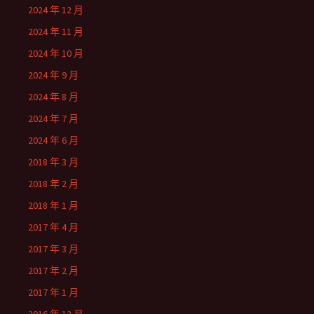
2024 年 12 月
2024 年 11 月
2024 年 10 月
2024 年 9 月
2024 年 8 月
2024 年 7 月
2024 年 6 月
2018 年 3 月
2018 年 2 月
2018 年 1 月
2017 年 4 月
2017 年 3 月
2017 年 2 月
2017 年 1 月