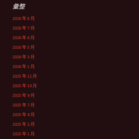
彙整
2026 年 8 月
2026 年 7 月
2026 年 6 月
2026 年 5 月
2026 年 3 月
2026 年 1 月
2025 年 12 月
2025 年 10 月
2025 年 9 月
2025 年 7 月
2025 年 4 月
2025 年 2 月
2025 年 1 月