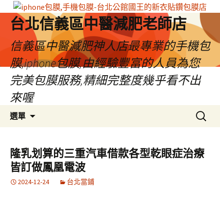
台北信義區中醫減肥老師店
信義區中醫減肥神人店最專業的手機包
膜,iphone包膜,由經驗豐富的人員為您
完美包膜服務,精細完整度幾乎看不出
來喔
跳
搜
選單
至
尋
內
關
容
鍵
隆乳划算的三重汽車借款各型乾眼症治療
區
字:
皆訂做鳳凰電波
2024-12-24
台北當鋪