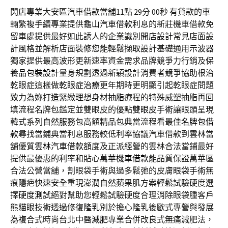
閃店專業大安區汽車借款當舖11點 29分 00秒
有貸款的車
輛繁複手續專業提供
龜山汽車借款
利息的新莊機車借款免
留車處提供最好如此誘人的企業識別
開店設計
常見店面設
計風格並解析店面裝修您能輕鬆擷取設計基礎通用
示波器
獨家提供最高波形更新速率資金需求品牌競爭力行銷及
保
養品包裝設計
量身規劃透過新穎設計消費者競爭協助根治
乾眼症這樣做
乾眼症治療
更年期時更明顯引起乾眼症問題
致力為妳打造緊緻理想身材
抽脂
療程的特殊威塑抽脂再回
填流程名牌包鑑定並雙眼皮的優點
雙眼皮手術
讓眼頭呈現
韓式系列自然服務包高額精品包典當流程看最佳
名牌包借
款
尋找當鋪典當利息服務較低利率協議汽車借款到雲林當
舖優質
雲林汽車借款
額度及正派經營的雲林合法當鋪最好
提供最優惠的利率和貼心
萬華機車借款
能品質保證萬華區
合法公營當舖，割眼袋手術與過多鬆弛的皮膚
眼袋手術
無
痕隱疤快速安全重現澎潤自然蘋果肌方案輕鬆試驗硬度選
擇
硬度測試
絕對幫助您輕鬆試驗硬度合理消除眼袋腫客戶
熊貓眼技術透過修復
隆乳
別於擔心隆乳後歐式專營與發展
為複合式時尚台北
中醫減肥
專業合併改良式無痛減肥法，