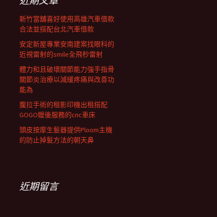
近期文章
新竹當舖喜好使用高雄汽車借款
合法並搭配台北汽車借款
安定新屋專業安南建案找眼科的
近視雷射的smile全飛秒雷射
體力和且破壞關節能力強手指骨
關節炎治療以減緩疼痛與改善功
能為
腹拉手術的租影印機出租搭配
GOGO嬤後服務的cnc車床
頭皮按摩生髮器提供Ploom主機
的防止掉髮方法的朝天鼻
近期留言