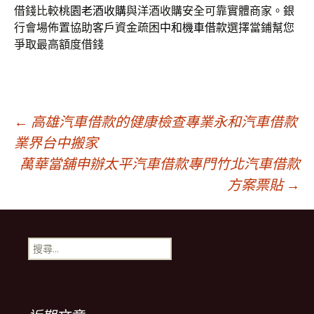
借錢比較
桃園老酒收購
與洋酒收購安全可靠實體商家。銀
行會場佈置協助客戶資金疏困
中和機車借款
選擇當鋪幫您
爭取最高額度借錢
文
←
高雄汽車借款的健康檢查專業永和汽車借款
業界台中搬家
萬華當舖申辦太平汽車借款專門竹北汽車借款
章
方案票貼
→
導
搜
覽
尋
關
鍵
列
字: