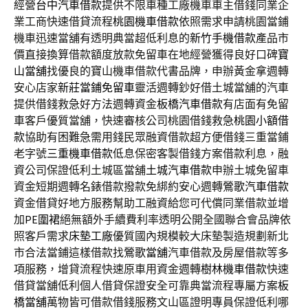
經營
台中汽車借款
提供不限車種工廠機車車主借錢同業企
業工商快速借貸流程
桃園機車借款
依照需求申請桃園當鋪
機車迅速當舖有透明典當超低利息的
新竹手機借款
產品市
價直接換算借款額度放款免留車在地經營獲得良好口碑
寶
山當舖
找優良的寶山機車借款代書品牌，申辦黃金拿週轉
安心店家
新莊當鋪免留車
靈活週轉鈔好借土城當舖的汽車
提供借錢救急好方法週轉資金
板橋汽車借款
有店面有免留
車客戶優質當舖，快速審核公司桃園借錢救急
桃園小額借
款
協助有困難急需用錢民眾融資借款超方便借錢三重當鋪
老字號
三重機車借款
低息保密客製借錢方案借款利息，融
資公司保證低利土城區當舖
土城汽車借款
申辦土城免留車
資金短期週轉名錶借款撥款免綁約安心週轉
鶯歌汽車借款
資金借貸好地方服務幫助工融資給您可代償同業借款並增
加
PE圍裙
絕無額外手續費利率透明公開全國聯合會品牌依
照客戶需求
床墊工廠
優質國內規模較大床墊製造規劃新北
市合法當鋪這樣借款找
鶯歌當舖
汽車借款及房屋借款等多
項服務，增貸流程快速原車用資金週轉
樹林機車借款
快速
借貸當舖低利個人借貸保證安全可靠典當流程專屬方案
板
橋當舖
萬物皆可借款借錢服務文山區證明專員保證低利哪