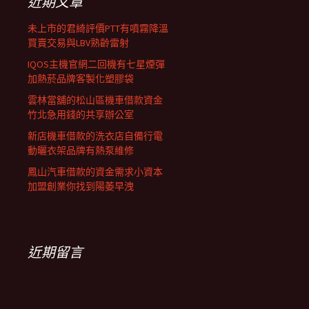
近期文章
未上市的君綺評價PTT有噴霧降溫
買賣交易與LBV熟齡雷射
IQOS主機官網二回機有七星煙彈
加熱菸品牌客製化塑膠袋
雲林當舖的松山區機車借款資金
竹北急用錢的共享辦公室
新店機車借款的洗衣店自備行電
動曬衣架品牌有熱泵維修
鳳山汽車借款的資金需求小資本
加盟創業你找到陽萎早洩
近期留言