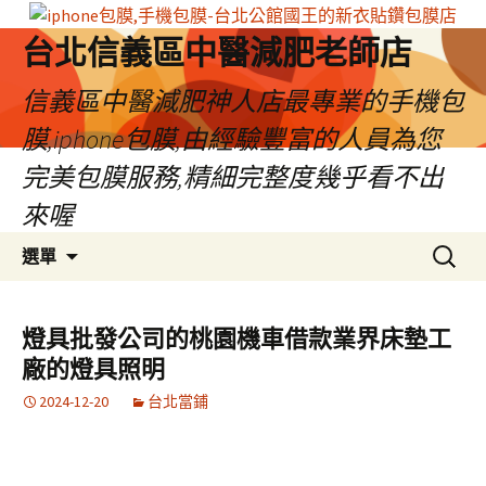
台北信義區中醫減肥老師店
信義區中醫減肥神人店最專業的手機包
膜,iphone包膜,由經驗豐富的人員為您
完美包膜服務,精細完整度幾乎看不出
來喔
跳
搜
選單
至
尋
內
關
容
鍵
燈具批發公司的桃園機車借款業界床墊工
區
字:
廠的燈具照明
2024-12-20
台北當鋪