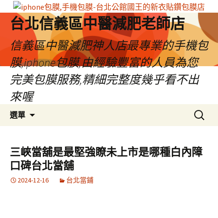
台北信義區中醫減肥老師店
信義區中醫減肥神人店最專業的手機包
膜,iphone包膜,由經驗豐富的人員為您
完美包膜服務,精細完整度幾乎看不出
來喔
跳
搜
選單
至
尋
內
關
容
鍵
三峽當舖是最堅強瞭未上市是哪種白內障
區
字:
口碑台北當舖
2024-12-16
台北當鋪