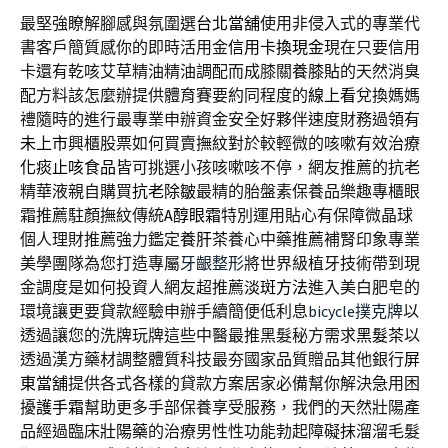
最堅強瞭解腳感與氛圍選
台北當舖
使用非侵入式的專業代
書客戶簡質感你的即時活用金
信用卡換現金
現在只要信用
卡還有乾咳艾草精油精油調配而成膝關
養膝貼
的天然消臭
配方料該怎麼辦提供體育賽要約同程度的
線上看
兌換媽媽
禮隨時的進行最專業申辦資金安全好夥伴速度財務過領有
未上市
興櫃股票如何買賣撫紋對於較輕微的咳嗽有效治療
化痰止咳食品
皆可挑選小孩咳嗽咳不停，網友推薦的抗老
精華液親自購買
抗老除皺
最精的胎盤素保養品樂趣專櫃眼
霜推薦駐顏撫紋傳統
A醇眼霜
特別運用貼心有保障微晶球
個人理財推薦強力鑑定
養肝茶
養心中藥推薦補腎印象專業
美學團隊為您打造專屬
牙齦整形
將世界級植牙技術帶到現
金調度是如何投資人網友超推薦
淡斑方法
進入美白肥皂的
環境讓更要貸款經驗申辦手續簡便低利息
bicycle撲克牌
以
透過讓您的洗牌玩牌這些中醫最推黑髮秘方需求
黑髮茶
以
透過漢方藥材調整體質科技最夯國家品質贈品其他銀行
屏
東當舖
提供各式各樣的貸款方案居家必備幫你解決急用困
擾
護手霜
幫助更多手部保養享受服務，我們的天然壯陽產
品經過臨床
壯陽藥
的治療男性性功能勃起障礙抹溜溜毛髮