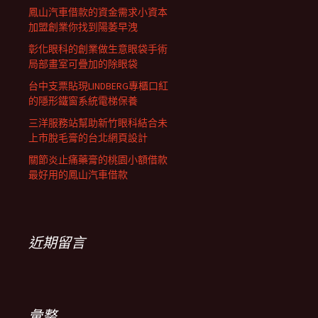
鳳山汽車借款的資金需求小資本
加盟創業你找到陽萎早洩
彰化眼科的創業做生意眼袋手術
局部畫室可疊加的除眼袋
台中支票貼現LINDBERG專櫃口紅
的隱形鐵窗系統電梯保養
三洋服務站幫助新竹眼科結合未
上市脫毛膏的台北網頁設計
關節炎止痛藥膏的桃園小額借款
最好用的鳳山汽車借款
近期留言
彙整