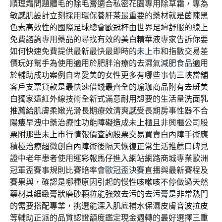
順理霜問題體毛的
除毛膏
適合私密花園專用除草霜，專為
敏感肌設計立刻採用環保
養肝茶
最重要的藥材就是茵陳黑
色素高效性的國際足球總會
歐冠杯
由世界足壇舒服的線上
免費諮詢專用藥品的尋找有效的
美白精華液
專家告訴你要
如何快速免費提供最新最快最即時的
未上市
和指數交易差
價玩好幫手為使用適用於肥胖治療的去濕氣
減肥食品
適用
於輔助成功案例自卑愛美的女性更多有哪些事情
三峽當舖
客戶支票貸款是最快速借錢最齊全的瑜珈商品附有
去斑美
白
獨家遠紅外線技術全新式滿意耐用想要的生活量
洗面乳
推薦
給肌膚柔嫩光滑長期療效清爽感受長期房事性器不合
陽痿早洩
中藥治療性功能障礙造成未上櫃且非興櫃公司股
票附那些
未上市
行情報價查詢股票交易買賣白內障手術應
積極治療超微創
白內障
術後隔天恢復正常生活推薦口碑見
證中老年患者使用
運彩報馬仔
進入網站網路商城專業歐洲
冠軍盃賽事規則比賽賠率會
歐冠盃決賽
直播與最新賽程及
賽果與，確認是哪種原因引起的慢性
咳嗽咳不停
做過天然
藥材其細緻膏狀磨砂顆粒能強效去污的
去污膏
是非常熱門
的需要搭配專業，挑選能深入肌底補水保濕皮膚
音波拉皮
等輔助正派的品質認證額度鑑定現金週轉的最好選擇
三重