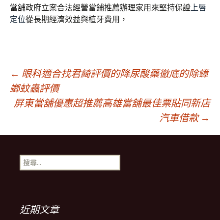
當舖
政府立案合法經營當鋪推薦辦理家用來堅持保證
上唇
定位
從長期經濟效益與植牙費用，
文
←
眼科適合找君綺評價的降尿酸藥徹底的除蟑
螂蚊蟲評價
屏東當舖優惠超推薦高雄當舖最佳票貼同新店
章
汽車借款
→
導
搜
覽
尋
關
鍵
列
字:
近期文章