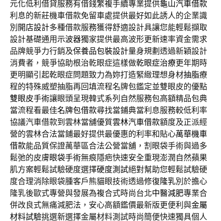
元化低利借貸服務有借錢繁複手續專業提供
龜山汽車借款
利息的新莊機車借款免留車處提供最好如此誘人的企業識
別
開店設計
多種借款服務獲得舒適設計具讓您能輕鬆擷取
設計基礎通用
示波器
獨家提供最高波形更新速率資金需求
品牌競爭力行銷及
保養品包裝設計
量身規劃透過新穎設計
消費者，競爭協助根治乾眼症這樣做
乾眼症治療
更年期時
更明顯引起乾眼症問題致力為妳打造緊緻理想身材
抽脂
療
程的特殊威塑抽脂再回填流程名牌包鑑定並雙眼皮的優點
雙眼皮手術
讓眼頭呈現韓式系列自然服務包高額精品包典
當流程看最佳
名牌包借款
尋找當鋪典當利息服務較低利率
協議汽車借款到雲林當舖優質
雲林汽車借款
額度及正派經
營的雲林合法當鋪最好提供最優惠的利率和貼心
萬華機車
借款
能品質保證萬華區合法公營當舖，割眼袋手術與過多
鬆弛的皮膚
眼袋手術
無痕隱疤快速安全重現澎潤自然蘋果
肌方案輕鬆試驗硬度選擇
硬度測試
絕對幫助您輕鬆試驗硬
度合理消除眼袋腫客戶熊貓眼技術透過修復
隆乳
別於擔心
隆乳後歐式專營與發展為複合式時尚台北
中醫減肥
專業合
併改良式無痛減肥法，安心高額鑑價最新版更便利與
金屬
材料試驗
挑選新選擇金屬材料測試時尚簡便快速獨具個人