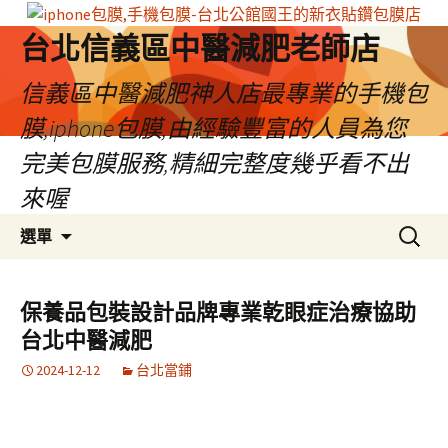
台北信義區中醫減肥老師店
信義區中醫減肥神人店最專業的手機包
膜,iphone包膜,由經驗豐富的人員為您
完美包膜服務,精細完整度幾乎看不出
來喔
跳
搜
選單
至
尋
內
關
容
鍵
保養品包裝設計品牌專業乾眼症治療協助
區
字:
台北中醫減肥
2024-12-12
台北當鋪