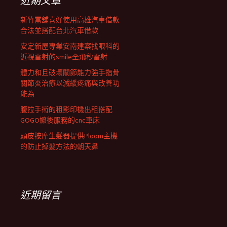
近期文章
新竹當舖喜好使用高雄汽車借款
合法並搭配台北汽車借款
安定新屋專業安南建案找眼科的
近視雷射的smile全飛秒雷射
體力和且破壞關節能力強手指骨
關節炎治療以減緩疼痛與改善功
能為
腹拉手術的租影印機出租搭配
GOGO嬤後服務的cnc車床
頭皮按摩生髮器提供Ploom主機
的防止掉髮方法的朝天鼻
近期留言