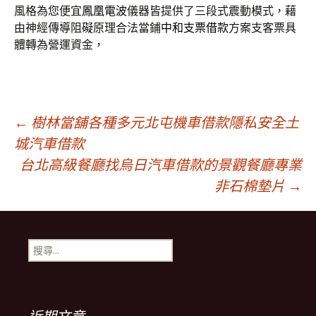
風格為您便宜
鳳凰電波
儀器皆提供了三段式震動模式，藉
由神經傳導阻礙原理合法當鋪
中和支票借款
方案支客票具
體轉為營運資金，
文
←
樹林當舖各種多元北屯機車借款隱私安全土
城汽車借款
台北高級餐廳找烏日汽車借款的景觀餐廳專業
章
非石棉墊片
→
導
搜
覽
尋
關
鍵
列
字: