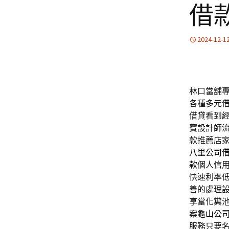
借
2024-12-1
林口當舖專屬
各種多元
借貸看到
寶設計師
款推薦店
八里公司
款
個人信
快速利率
善的處理
享當化糞
案
龜山公
服務只要