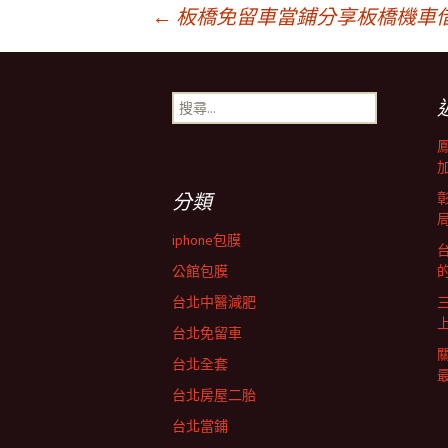
文
←
板橋免留車當鋪分享板橋機車
章
搜
尋
導
關
鍵
字:
覽
分類
iphone包膜
台
列
公館包膜
台北中醫減肥
台北免留車
台北全套
台北房屋二胎
台北當鋪