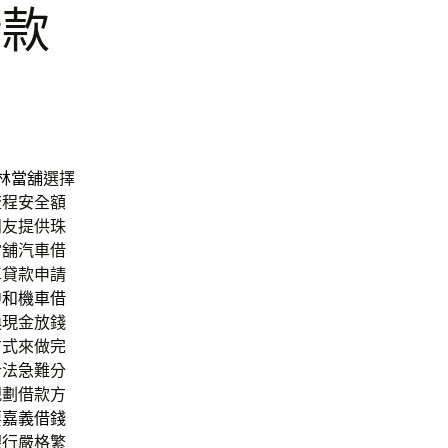
借款
林當舖
選擇
流程安全額
朋友提供珠
當舖汽車借
車貸款申請
中和機車借
換現金放錢
方式來做完
合法急難分
規劃借款方
要
嘉義借錢
銀行嚴格繁