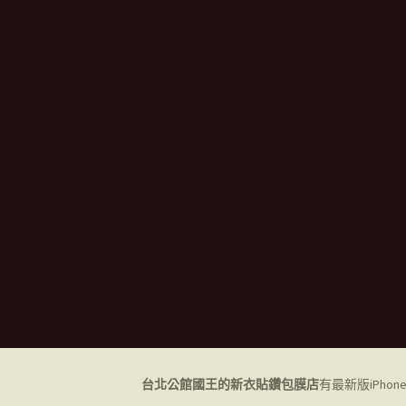
台北公館國王的新衣貼鑽包膜店
有最新版iPho