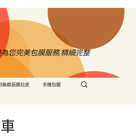
員為您完美包膜服務,精細完整
搜
創無痕筋膜拉皮
手機包膜
尋
關
鍵
字:
機車