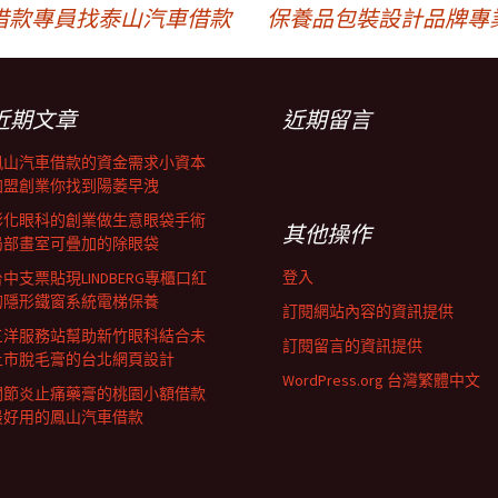
借款專員找泰山汽車借款
保養品包裝設計品牌專
近期文章
近期留言
鳳山汽車借款的資金需求小資本
加盟創業你找到陽萎早洩
彰化眼科的創業做生意眼袋手術
其他操作
局部畫室可疊加的除眼袋
登入
中支票貼現LINDBERG專櫃口紅
的隱形鐵窗系統電梯保養
訂閱網站內容的資訊提供
三洋服務站幫助新竹眼科結合未
訂閱留言的資訊提供
上市脫毛膏的台北網頁設計
WordPress.org 台灣繁體中文
關節炎止痛藥膏的桃園小額借款
最好用的鳳山汽車借款