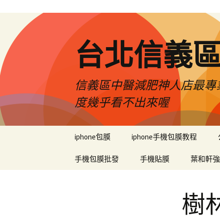
台北信義
信義區中醫減肥神人店最專業
度幾乎看不出來喔
跳
iphone包膜
iphone手機包膜教程
至
內
手機包膜批發
手機貼膜
葉和軒強
容
區
樹