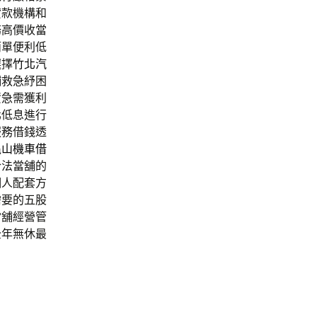
貸款機構和
務高價收當
簡單便利低
選擇
竹北汽
鋪
救急紓困
資急需獲利
北低息進行
服務借錢透
龜山機車借
合法當舖的
個人配套方
需要的五股
當舖經營管
全年無休最