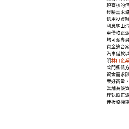
瑣審核的
經驗需求
信用投資
利息
龜山
車借款
正
均可派專
資金適合
汽車借款
明
林口企
款
門檻低
資金需求
案好商量
當舖為優
理執照正
佳
板橋機