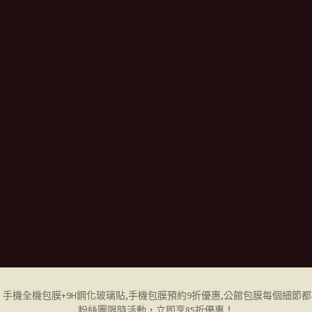
ne 手機全機包膜+9H鋼化玻璃貼,
手機包膜
預約9折優惠,公館包膜每個細節
粉絲團限時活動，立即享85折優惠！