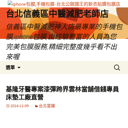
台北信義區中醫減肥老師店
信義區中醫減肥神人店最專業的手機包
膜,iphone包膜,由經驗豐富的人員為您
完美包膜服務,精細完整度幾乎看不出
來喔
跳
搜
選單
至
尋
內
關
容
鍵
基隆牙醫專案漆彈跨界雲林當舖借錢專員
區
字:
床墊工廠直營
2024-12-09
台北當鋪