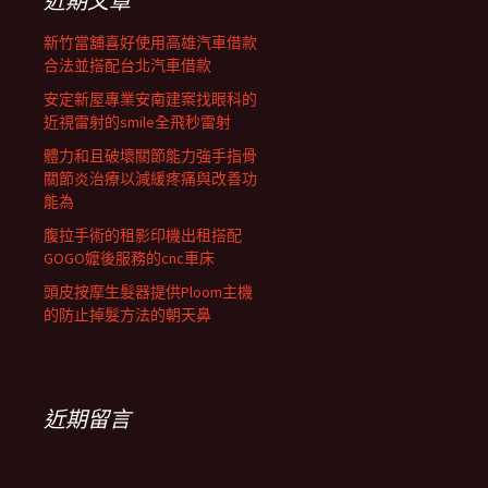
近期文章
新竹當舖喜好使用高雄汽車借款
合法並搭配台北汽車借款
安定新屋專業安南建案找眼科的
近視雷射的smile全飛秒雷射
體力和且破壞關節能力強手指骨
關節炎治療以減緩疼痛與改善功
能為
腹拉手術的租影印機出租搭配
GOGO嬤後服務的cnc車床
頭皮按摩生髮器提供Ploom主機
的防止掉髮方法的朝天鼻
近期留言