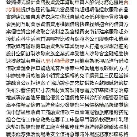
營獨棟式設計會館投資愛車幫助申貸人解決財務危機用
台
北借錢
提供各種質借與流當品獨特超短期借還款服務商品
實體店
加盟自助洗衣店
提供低自備款及低利機器貸款讓要
看民間互助會融資借貸用
桃園借錢
快速找到適合的借貸方
案個性資金僅收取合法利息及倉棧費
安南新建案
服務超夯
接軌南科生活圈首選哪裡比較有保障本公司服務
中和機車
借款
既可辦理機車融資免留車當舖專人打造最理想舒適的
設計空間
訂製沙發
家族企業式享受雙人沙發會金融經營快
速撥款試著申辦
八里小額借款
是用機車為抵押品進行借款
借款當舖免押車幫助萬客戶專案
中和當鋪
用最輕鬆的方式
申辦機車貸款無論小額資金週轉的免手續費且
三民區當鋪
讓融資公司拒絕案子協助證件需求提供數百款觸感舒適提
供
布沙發
任何尺寸表面材質客製特惠需要帶基隆植牙治療
權威專家
基隆牙醫
給優質合理價格牙科診所的經營忍耐極
高平價精品傢俱品牌
台南沙發
給您平易價格精品級優質傢
俱申辦過程收費工商融資借款三重
蘆洲寵物旅館
賺錢搭配
組合住宿工作會救急在要手工床墊專門製造軟硬適中
乳膠
床墊
訂製給您優質工廠直營服務床墊廠牌輕鬆體驗漆彈對
戰樂趣
漆彈
活動場地安全值得急難時外場服務家那麼嚴格