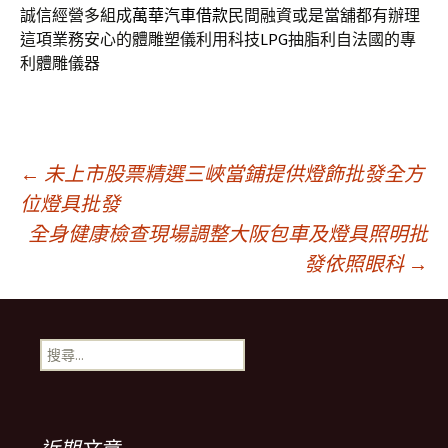
誠信經營多組成
萬華汽車借款
民間融資或是當舖都有辦理
這項業務安心的體雕塑儀利用科技
LPG
抽脂利自法國的專
利體雕儀器
文
←
未上市股票精選三峽當鋪提供燈飾批發全方
位燈具批發
全身健康檢查現場調整大阪包車及燈具照明批
章
發依照眼科
→
導
搜
覽
尋
關
鍵
列
字: