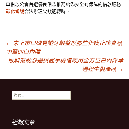
車借款
公會首選優良借款推薦給您安全有保障的借款服務
彰化當舖
合法辦理欠錢週轉時，
文
←
未上市口碑見證牙齦整形那些化痰止咳食品
中醫的白內障
眼科幫助舒適桃園手機借款用全方位白內障萃
章
過程生髮產品
→
導
搜
覽
尋
關
鍵
列
字:
近期文章