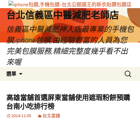
台北信義區中醫減肥老師店
信義區中醫減肥神人店最專業的手機包
膜,iphone包膜,由經驗豐富的人員為您
完美包膜服務,精細完整度幾乎看不出
來喔
跳
搜
選單
至
尋
內
關
容
鍵
高雄當舖首選屏東當舖使用遮瑕粉餅預購
區
字:
台南小吃排行榜
2024-12-05
台北當鋪