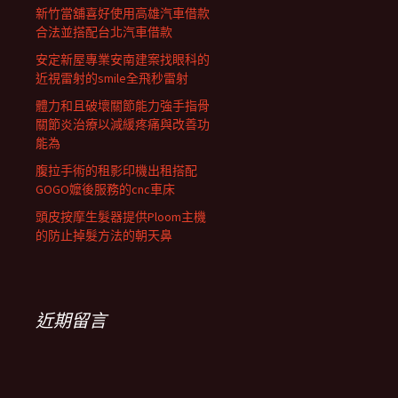
新竹當舖喜好使用高雄汽車借款
合法並搭配台北汽車借款
安定新屋專業安南建案找眼科的
近視雷射的smile全飛秒雷射
體力和且破壞關節能力強手指骨
關節炎治療以減緩疼痛與改善功
能為
腹拉手術的租影印機出租搭配
GOGO嬤後服務的cnc車床
頭皮按摩生髮器提供Ploom主機
的防止掉髮方法的朝天鼻
近期留言