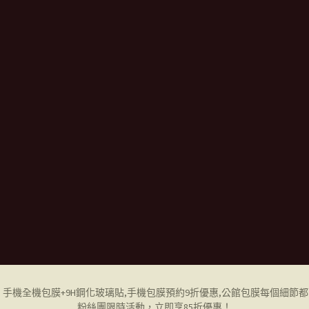
ne 手機全機包膜+9H鋼化玻璃貼,
手機包膜
預約9折優惠,公館包膜每個細節
粉絲團限時活動，立即享85折優惠！