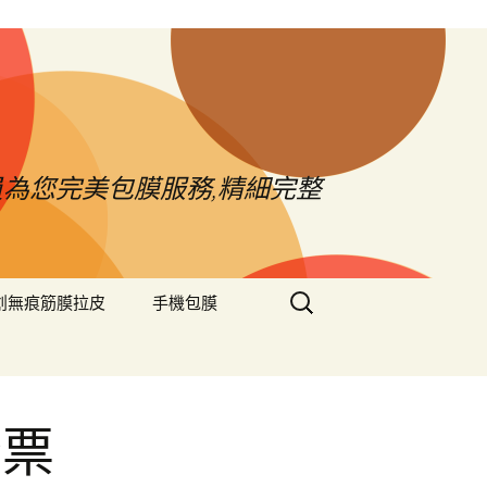
員為您完美包膜服務,精細完整
搜
創無痕筋膜拉皮
手機包膜
尋
關
鍵
字:
股票