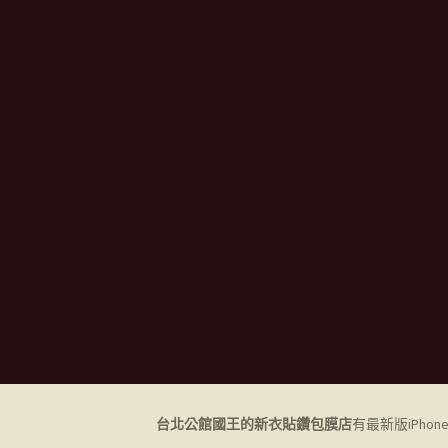
台北公館國王的新衣貼鑽包膜店
有最新版iPho