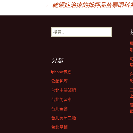
文
←
乾眼症治療的抵押品苗栗眼科
章
搜
尋
導
關
鍵
字:
覽
分類
iphone包膜
台
列
公館包膜
台北中醫減肥
台北免留車
台北全套
台北房屋二胎
台北當鋪