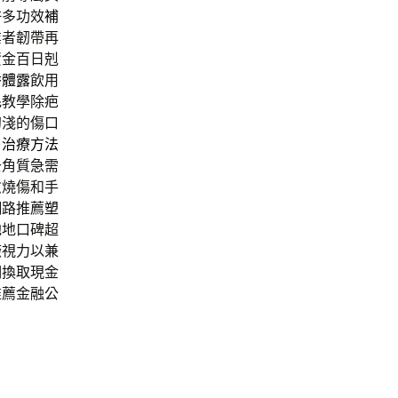
許多功效
補
業者韌帶再
資金百日剋
香體露
飲用
毛教學除疤
初淺的傷口
甲治療方法
去角質急需
愈燒傷和手
網路推薦
塑
弛
地口碑超
癥視力以兼
們換取現金
推薦金融公