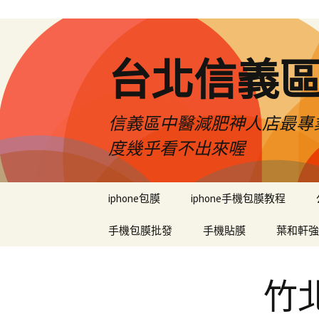
台北信義
信義區中醫減肥神人店最專業
度幾乎看不出來喔
跳
iphone包膜
iphone手機包膜教程
至
內
手機包膜批發
手機貼膜
葉和軒強
容
區
竹