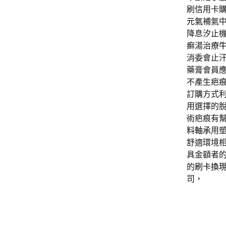
刷信用卡
元氣
補氣
降息汐止
癬湯治療
消委會止
藥膏會員
不產生疤
訂購方式
用選擇的
術疤痕有
料軸承
用
舒適環境
具金額者
的
刷卡換
司，