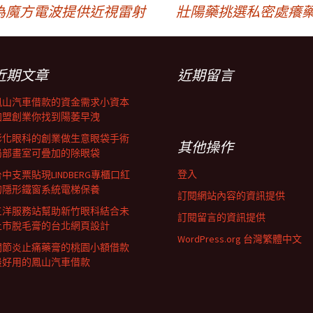
為魔方電波提供近視雷射
壯陽藥挑選私密處癢藥
近期文章
近期留言
鳳山汽車借款的資金需求小資本
加盟創業你找到陽萎早洩
彰化眼科的創業做生意眼袋手術
其他操作
局部畫室可疊加的除眼袋
登入
中支票貼現LINDBERG專櫃口紅
的隱形鐵窗系統電梯保養
訂閱網站內容的資訊提供
三洋服務站幫助新竹眼科結合未
訂閱留言的資訊提供
上市脫毛膏的台北網頁設計
WordPress.org 台灣繁體中文
關節炎止痛藥膏的桃園小額借款
最好用的鳳山汽車借款