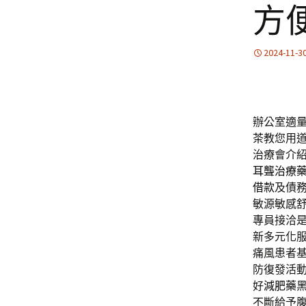
方
2024-11-3
辦公室適
茶
教您用
治療會介
耳聾治療
借款
及債
敏源敏感
專員接洽
新多元化
痛風患者
防復發活
好
減肥藥
不斷給予