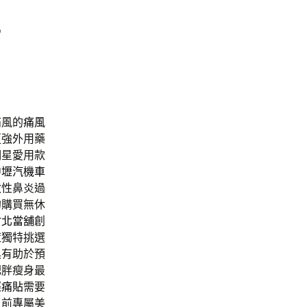
現
痛風的
痛風
更強外用藥
明星愛用款
中壢汽機車
敏性鼻炎過
的購買無休
竹北當舖
創
痘獨特挑選
具有助於預
肥胖瘦身最
經痛貼
需要
目前專屬美