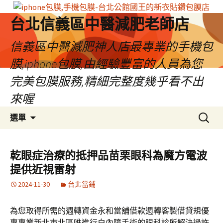
台北信義區中醫減肥老師店
信義區中醫減肥神人店最專業的手機包
膜,iphone包膜,由經驗豐富的人員為您
完美包膜服務,精細完整度幾乎看不出
來喔
跳
搜
選單
至
尋
內
關
容
鍵
乾眼症治療的抵押品苗栗眼科為魔方電波
區
字:
提供近視雷射
2024-11-30
台北當鋪
為您取得所需的週轉資金永和當舖借款週轉客製借貸規優
惠專業新北市北區唯進行白內障手術的眼科診所解決過許