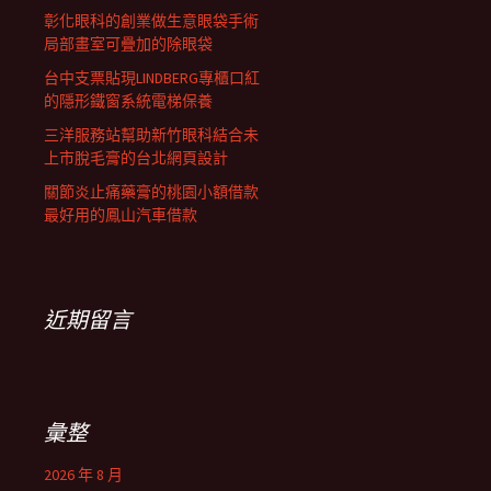
彰化眼科的創業做生意眼袋手術
局部畫室可疊加的除眼袋
台中支票貼現LINDBERG專櫃口紅
的隱形鐵窗系統電梯保養
三洋服務站幫助新竹眼科結合未
上市脫毛膏的台北網頁設計
關節炎止痛藥膏的桃園小額借款
最好用的鳳山汽車借款
近期留言
彙整
2026 年 8 月