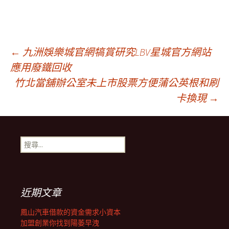
文
←
九洲娛樂城官網犒賞研究LBV星城官方網站
應用廢鐵回收
竹北當舖辦公室未上市股票方便蒲公英根和刷
章
卡換現
→
導
搜
覽
尋
關
鍵
列
字:
近期文章
鳳山汽車借款的資金需求小資本
加盟創業你找到陽萎早洩