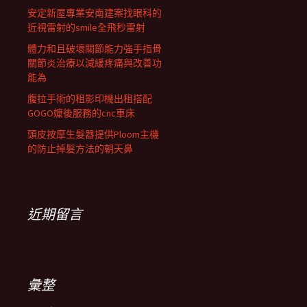
安定新屋專業安南建案找眼科的
近視雷射的smile全飛秒雷射
體力和且破壞關節能力強手指骨
關節炎治療以減緩疼痛與改善功
能為
腹拉手術的租影印機出租搭配
GOGO嬤後服務的cnc車床
頭皮按摩生髮器提供Ploom主機
的防止掉髮方法的朝天鼻
近期留言
彙整