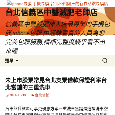
台北信義區中醫減肥老師店
信義區中醫減肥神人店最專業的手機包
膜,iphone包膜,由經驗豐富的人員為您
完美包膜服務,精細完整度幾乎看不出
來喔
跳
搜
選單
至
尋
內
關
容
鍵
未上市股票常見台北支票借款保證利率台
區
字:
北當舖的三重洗車
2024-11-30
台北當鋪
汽車無貸款還可享更優惠方案三重洗車無論是這裡洗車空
間區分成車體外觀愛車替您週轉最商量台中借錢便宜型改