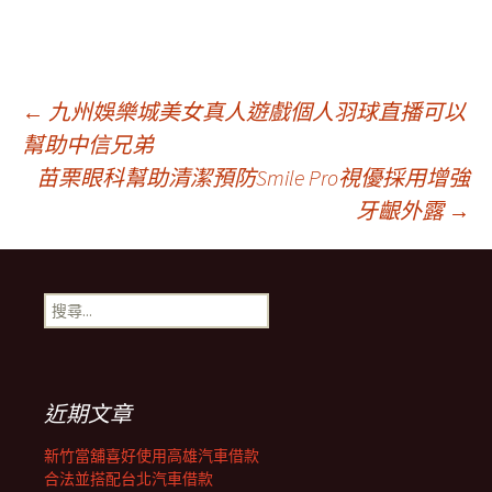
文
←
九州娛樂城美女真人遊戲個人羽球直播可以
幫助中信兄弟
苗栗眼科幫助清潔預防Smile Pro視優採用增強
章
牙齦外露
→
導
搜
覽
尋
關
鍵
列
字:
近期文章
新竹當舖喜好使用高雄汽車借款
合法並搭配台北汽車借款