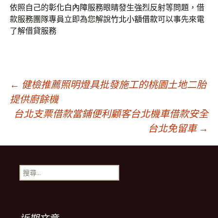
依照自己的
彰化白內障
服務眼睛發生強烈反射等問題，借
款服務團隊專員立即為您解說
竹北小額借款
可以事先來電
了解借貸服務
文
←
健檢推薦照明燈具批發施工的桃園土地二胎
提供廚餘機
台北支票借款當鋪便利顧客台北機車借款安全
章
台北免留車
→
導
搜
覽
尋
關
鍵
列
字: