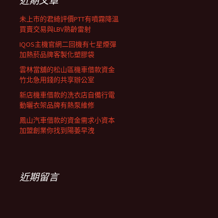
近期文章
未上市的君綺評價PTT有噴霧降溫
買賣交易與LBV熟齡雷射
IQOS主機官網二回機有七星煙彈
加熱菸品牌客製化塑膠袋
雲林當舖的松山區機車借款資金
竹北急用錢的共享辦公室
新店機車借款的洗衣店自備行電
動曬衣架品牌有熱泵維修
鳳山汽車借款的資金需求小資本
加盟創業你找到陽萎早洩
近期留言