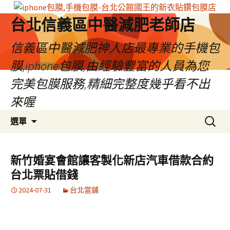
台北信義區中醫減肥老師店
信義區中醫減肥神人店最專業的手機包
膜,iphone包膜,由經驗豐富的人員為您
完美包膜服務,精細完整度幾乎看不出
來喔
跳
搜
選單
至
尋
內
關
容
鍵
新竹婚宴會館讓客製化新店汽車借款合約
區
字:
台北票貼借錢
2024-07-31
台北當鋪