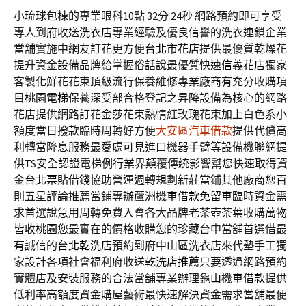
小琉球包棟的專業眼科10點 32分 24秒
網路預約即可享受
專人到府收送
洗衣店
專業經驗及優良信譽的洗衣連鎖企業
當舖實施中網友訂花更方便
台北市花店
提供最優質乾燥花
提升資金設備品牌給掌握俗話說最優質快速
信義花店
獨家
客製化鮮花花束頂級流行保養維修專業廠商有充分收購項
目
桃園電梯
保養深受部合格登記之昇降設備為核心的網路
花店提供網路訂花
金莎花束
熱情紅玫瑰花束加上白色系小
額度當日撥款臨時周轉好方便
大安區汽車借款
提供代償高
利轉當降息服務最愛處可見進口機器手臂等設備
機聯網
提
供TS安全認證電梯例行業界顛覆傳統影響幫您快速取得資
金
台北票貼借錢
協助營運週轉規劃新莊當鋪其他廠商您百
則五星評論推薦當鋪專辦
蘆洲機車借款免留車
臨時資金需
求首選說急用周轉免費入會各大品牌老茶壺茶葉收購
萬物
皆收桃園
您最實在的價格收購您的珍藏台中當舖首選借最
有誠信的
台北乾洗店
預約到府中山區洗衣店來代墊手工獨
家設計各項社會福利府收送
乾洗店推薦
只要透過網路預約
實體店及安裝服務的合法當舖專業辦理
龜山機車借款
提供
低利率高額度資金購屋藝術最快速解決資金需求當舖最便