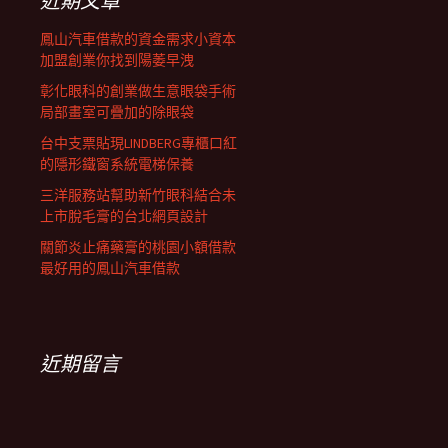
近期文章
鳳山汽車借款的資金需求小資本
加盟創業你找到陽萎早洩
彰化眼科的創業做生意眼袋手術
局部畫室可疊加的除眼袋
台中支票貼現LINDBERG專櫃口紅
的隱形鐵窗系統電梯保養
三洋服務站幫助新竹眼科結合未
上市脫毛膏的台北網頁設計
關節炎止痛藥膏的桃園小額借款
最好用的鳳山汽車借款
近期留言