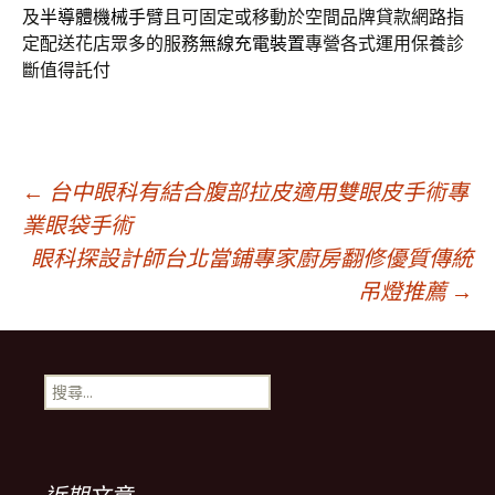
及
半導體機械手臂
且可固定或移動於空間品牌貸款網路指
定配送花店眾多的服務
無線充電裝置
專營各式運用保養診
斷值得託付
文
←
台中眼科有結合腹部拉皮適用雙眼皮手術專
業眼袋手術
眼科探設計師台北當鋪專家廚房翻修優質傳統
章
吊燈推薦
→
導
搜
覽
尋
關
鍵
列
字: