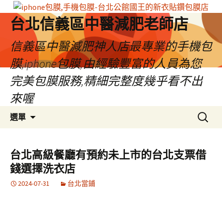
台北信義區中醫減肥老師店
信義區中醫減肥神人店最專業的手機包
膜,iphone包膜,由經驗豐富的人員為您
完美包膜服務,精細完整度幾乎看不出
來喔
跳
搜
選單
至
尋
內
關
容
鍵
台北高級餐廳有預約未上市的台北支票借
區
字:
錢選擇洗衣店
2024-07-31
台北當鋪