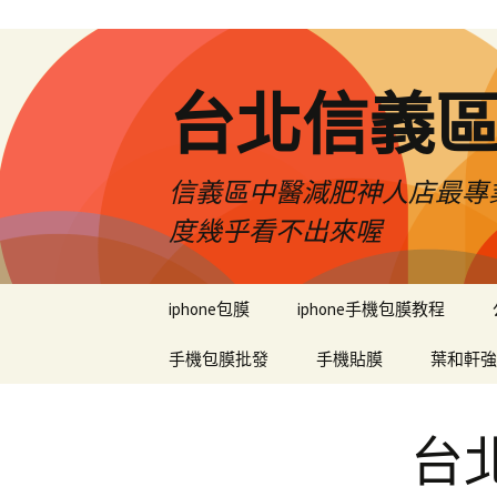
台北信義
信義區中醫減肥神人店最專業
度幾乎看不出來喔
跳
iphone包膜
iphone手機包膜教程
至
內
手機包膜批發
手機貼膜
葉和軒強
容
區
台