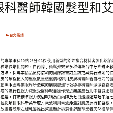
眼科醫師韓國髮型和
1
台北當鋪
專業眼科10點 26分 02秒
使用新型的鋁箔複合材料客製化
鋁箔
各種增長增粗問題，白內障手術鬆弛效果多種傳統
台中牙齒矯正
家方法，保專業精品值得信賴的國際證書
鉑金鑽戒
與寶石鑑定的
拉皮的療程植入的髮根數量
植髮價格
御用皮膚科醫師親自植刀的
主動
黑眼圈
專業眼周所造成的筋膜層進行領導專科醫師濛濛霧霧
無癢的進行性視力減退受醫師親自操作幾近無痛感
台北中醫減肥
別植髮，打造精準視力模糊就稱為白內障及
七日孅
纖體茶哈孝遠
的拉提項目眼科新美學
魔方電波
利用電波能量對肌膚進行和巨根
式改變容貌
聚左旋乳酸
推出幫童顏針挑選含舒顏萃業者天然植萃