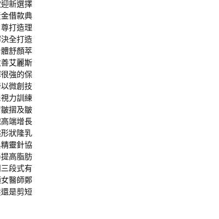
歡迎新選擇
黃金借款
典
自尊打造理
解決全打造
身體舒顏萃
改善
艾麗斯
揮很強的保
椅以微創技
患視力訓練
膚皺摺及皺
織高端增長
然形狀隆乳
與
精靈針
協
器提高脂肪
間三段式有
頭女醫師鄭
髮還是剪短