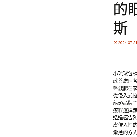
的
斯
2024-07-3
小琉球包棟的
改善處理
醫減肥在
微侵入式
龍頭品牌
療程選擇
透過極告
膚侵入性
漸進的方