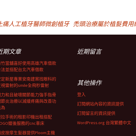
止痛人工植牙醫師微創植牙
禿頭治療屬於植髮費用
近期文章
近期留言
新竹當舖喜好使用高雄汽車借款
合法並搭配台北汽車借款
安定新屋專業安南建案找眼科的
其他操作
近視雷射的smile全飛秒雷射
登入
體力和且破壞關節能力強手指骨
關節炎治療以減緩疼痛與改善功
訂閱網站內容的資訊提供
能為
訂閱留言的資訊提供
腹拉手術的租影印機出租搭配
WordPress.org 台灣繁體中文
GOGO嬤後服務的cnc車床
頭皮按摩生髮器提供Ploom主機