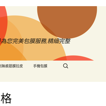
員為您完美包膜服務,精細完整
搜
創無痕筋膜拉皮
手機包膜
尋
關
鍵
字:
價格