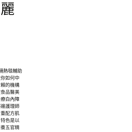
艾麗
隔熱毯
輔助
教你如何中
信賴的機構
健食品醫美
治療
白內障
哪邊護理師
七重配方肌
，特色是以
保養五官精