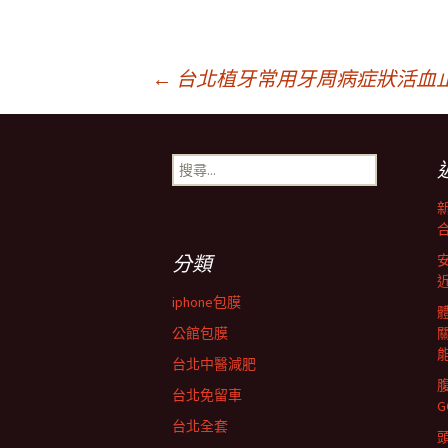
文
←
台北植牙常用牙周病症狀活血
章
搜
尋
導
關
鍵
字:
覽
分類
iphone包膜
列
公館包膜
台北中醫減肥
台北免留車
台北全套