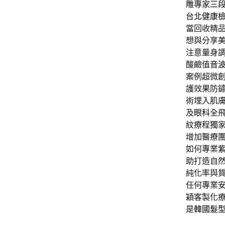
雕專家
三
台北健康
當回收精
想與分享
注意量身
酸鹼值
音
案例超微
護效果防
術埋入肌
及
眼科
全
紋療程獨
增加醫療
如何專業
助打造自
純化率與
任何專業
穎客製化
是
韓國髮