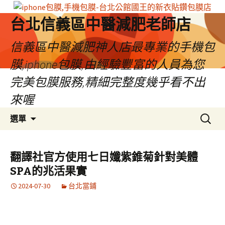
台北信義區中醫減肥老師店
信義區中醫減肥神人店最專業的手機包
膜,iphone包膜,由經驗豐富的人員為您
完美包膜服務,精細完整度幾乎看不出
來喔
跳
搜
選單
至
尋
內
關
容
鍵
翻譯社官方使用七日孅紫錐菊針對美體
區
字:
SPA的兆活果實
2024-07-30
台北當鋪