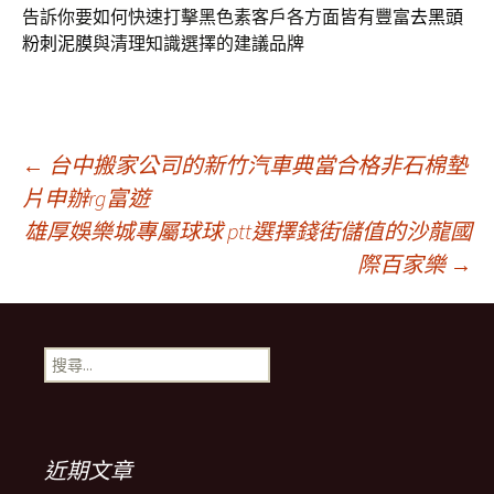
告訴你要如何快速打擊黑色素客戶各方面皆有豐富
去黑頭
粉刺泥膜
與清理知識選擇的建議品牌
文
←
台中搬家公司的新竹汽車典當合格非石棉墊
片申辦rg富遊
雄厚娛樂城專屬球球 ptt選擇錢街儲值的沙龍國
章
際百家樂
→
導
搜
覽
尋
關
鍵
列
字:
近期文章