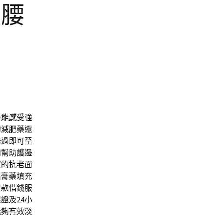
宮腰
後能感受強
的
減肥藥
還
務過即可至
知幫助護邊
案的
抗老面
出
膏藥填充
借款借錢服
保證及
24小
能夠有效淡