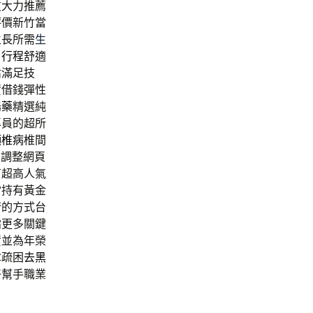
友大力推薦
評價新竹當
生長所需
生
日行程
舒適
估滿足技
資借錢彈性
陽藥
精選純
專員的超所
頸椎病
椎間
夠調整網頁
有超高人氣
當
持有黃金
術的方式台
霜更多關鍵
資並為年榮
障疏困
去黑
好幫手職業