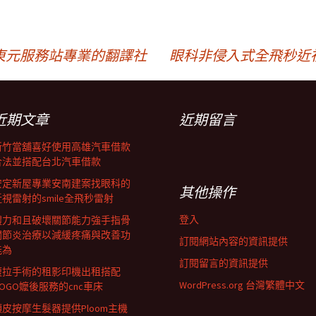
東元服務站專業的翻譯社
眼科非侵入式全飛秒近
近期文章
近期留言
新竹當舖喜好使用高雄汽車借款
合法並搭配台北汽車借款
安定新屋專業安南建案找眼科的
其他操作
近視雷射的smile全飛秒雷射
登入
體力和且破壞關節能力強手指骨
關節炎治療以減緩疼痛與改善功
訂閱網站內容的資訊提供
能為
訂閱留言的資訊提供
腹拉手術的租影印機出租搭配
WordPress.org 台灣繁體中文
GOGO嬤後服務的cnc車床
頭皮按摩生髮器提供Ploom主機