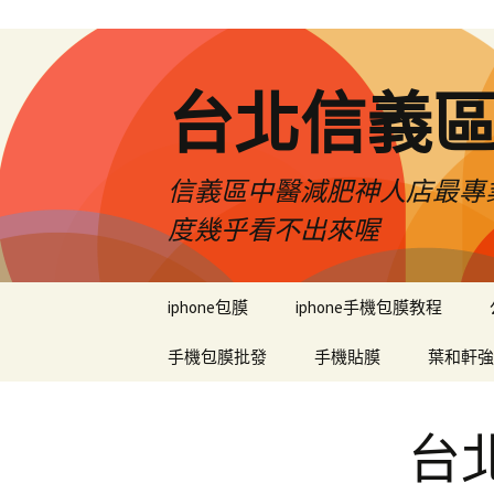
台北信義
信義區中醫減肥神人店最專業
度幾乎看不出來喔
跳
iphone包膜
iphone手機包膜教程
至
內
手機包膜批發
手機貼膜
葉和軒強
容
區
台