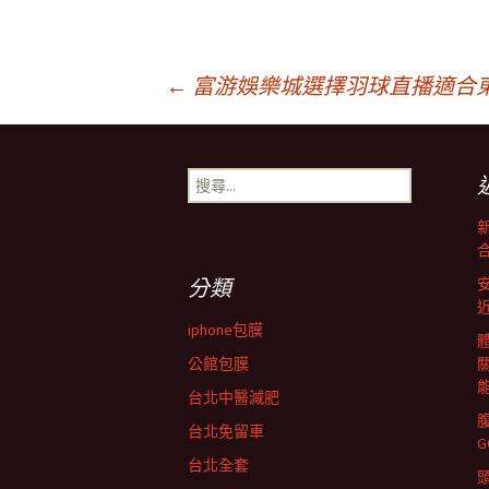
文
←
富游娛樂城選擇羽球直播適合
章
搜
尋
導
關
鍵
字:
覽
分類
iphone包膜
列
公館包膜
台北中醫減肥
台北免留車
台北全套