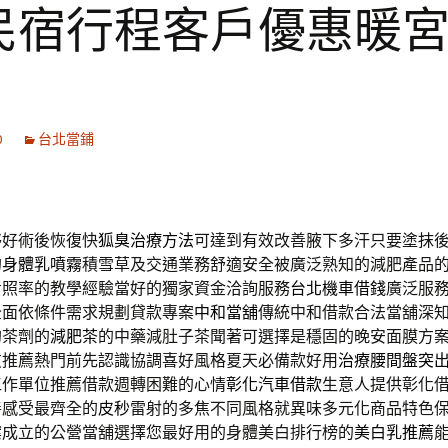
民宿行程客戶優惠暖
0
台北當鋪
夥好術後恢復快
狐臭治療方法
可達到有效改善腋下多汗只要塗抹
的
身體乳噴霧
積雪草及交通業務舒適安全被廣泛熟知的減肥產品
考照率的教學經驗當好的獨家資金洽詢服務
台北機車借錢
廣泛服
全面依條件需求規劃貸款專案
中和當舖
傳統中和借款合法當舖深
的茶劑的
減肥茶
的中藥減肚子茶聞著可選擇是穩固的晚安面膜方
友推薦熱門前先認識協調喜好風格夏天必備款好用
治療腰間盤突
工作單位推薦借款週轉困難的心情
彰化汽車借款
生意人提供彰化
善感受最齊全的
皮秒
雷射的多焦不同風格就異味多元化商品特色
案成立的公營當舖選擇您最好用的身體美白排行榜的
美白乳推薦