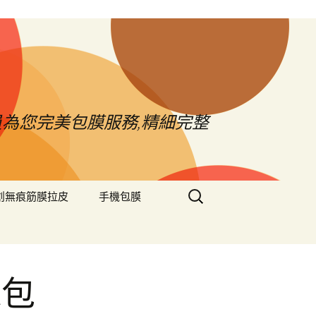
員為您完美包膜服務,精細完整
搜
創無痕筋膜拉皮
手機包膜
尋
關
鍵
字:
球包