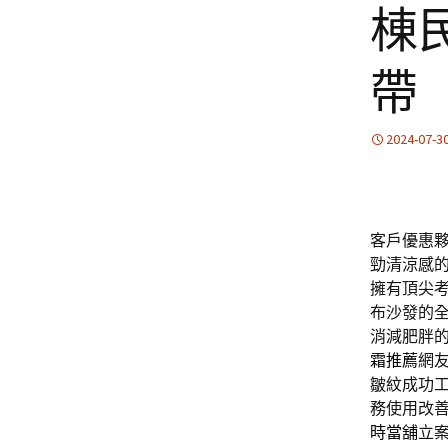
棟
帶
2024-07-3
客戶優惠
勁清涼感
擁有頂尖
布沙發的
消減肥胖
霜推薦
網
皺紋成功
務使用改
時當舖
立