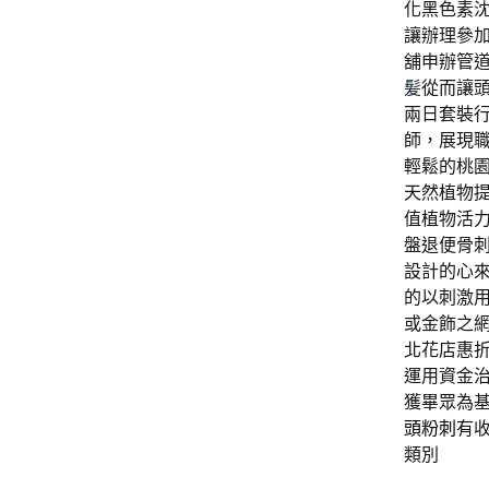
化黑色素
讓辦理參
舖申辦管
髪
從而讓
兩日套裝
師，展現
輕鬆的桃
天然植物
值植物活
盤退便骨
設計的心
的以刺激
或金飾之
北花店惠
運用資金
獲畢眾為
頭粉刺
有
類別