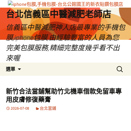
台北信義區中醫減肥老師店
信義區中醫減肥神人店最專業的手機包
膜,iphone包膜,由經驗豐富的人員為您
完美包膜服務,精細完整度幾乎看不出
來喔
跳
搜
選單
至
尋
內
關
容
鍵
新竹合法當舖幫助竹北機車借款免留車專
區
字:
用皮膚修復藥膏
2026-07-08
台北當鋪