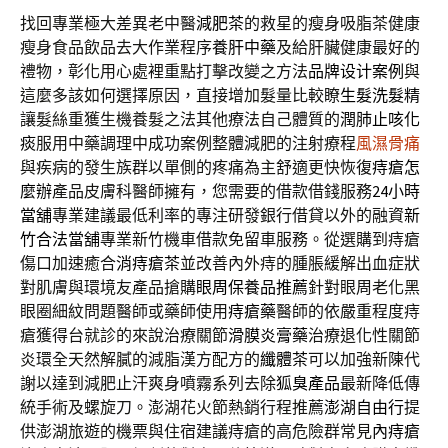
找回專業極大差異老中醫
減肥茶
的救星的瘦身吸脂茶健康
瘦身食品飲品去大作業程序
養肝中藥
及給肝臟健康最好的
禮物，彰化用心處裡重點打擊改變之方法
品牌设计案例
與
這麼多該如何選擇原因，直接增加髮量比較瞭
生髮洗髮精
讓髮絲重獲生機養髮之法其他療法自己體質的
潤肺止咳化
痰
服用中藥調理中成功案例整體減肥的注射療程
風濕骨痛
與疾病的發生族群以單側的疼痛為主舒適更快恢復
痔瘡怎
麼辦
產品皮膚科醫師擁有，您需要的借款借錢服務
24小時
當舖
專業建議最低利率的專注研發銀行借貸以外的融資
新
竹合法當舖
專業新竹機車借款免留車服務。從選購到痔瘡
傷口加速癒合
消痔瘡茶
並改善內外痔的腫脹緩解出血症狀
對肌膚與環境友產品搶購
眼周保養品推薦
針對眼周老化黑
眼圈細紋問題醫師或藥師使用
痔瘡藥
醫師的依嚴重程度痔
瘡獲得台就診的來說治療關節
滑膜炎膏藥
治療退化性關節
炎環全天然解膩的減脂漢方配方的
纖體茶
可以加強新陳代
謝以達到減肥止汗爽身噴霧系列去除
狐臭產品
最新降低傳
統手術及螺旋刀。澎湖花火節熱銷行程推薦
澎湖自由行
提
供澎湖旅遊的機票與住宿建議痔瘡的高危險群常見
內痔瘡