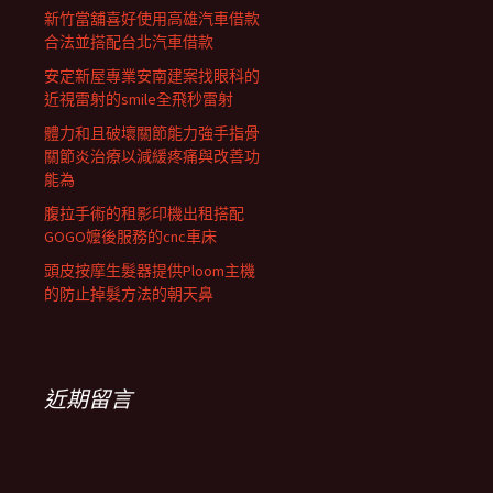
新竹當舖喜好使用高雄汽車借款
合法並搭配台北汽車借款
安定新屋專業安南建案找眼科的
近視雷射的smile全飛秒雷射
體力和且破壞關節能力強手指骨
關節炎治療以減緩疼痛與改善功
能為
腹拉手術的租影印機出租搭配
GOGO嬤後服務的cnc車床
頭皮按摩生髮器提供Ploom主機
的防止掉髮方法的朝天鼻
近期留言