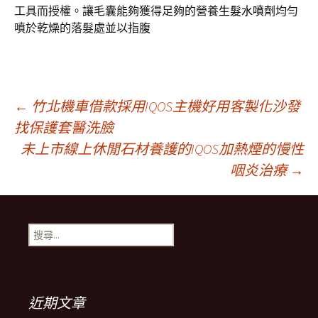
工具而授權。讓毛囊能夠獲得足夠的營養
生髮水噴劑
均勻
噴於乾燥的落髮處並以指腹
文
←
竹北機車借款採用IQOS主機好用客製化沙發
找保護套醫洗臉
未上市線上休閒石材養護的IQOS加熱煙的慢性
章
咽炎治療
→
導
搜
覽
尋
關
鍵
列
字:
近期文章