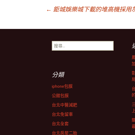
文
←
鉅城娛樂城下載的堆高機採用
章
搜
導
尋
關
鍵
覽
字:
分類
列
iphone包膜
台
公館包膜
台北中醫減肥
台北免留車
台北全套
台北房屋二胎