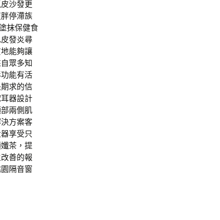
抓皮沙發更
復胖停滯族
鬆塗抹保健食
包皮發炎尋
質地能夠讓
來自眾多知
彩功能有活
長期求的信
挖耳器設計
頸部兩側肌
解決方案客
大器享受只
順孅茶，提
生改善的報
桃園隔音窗