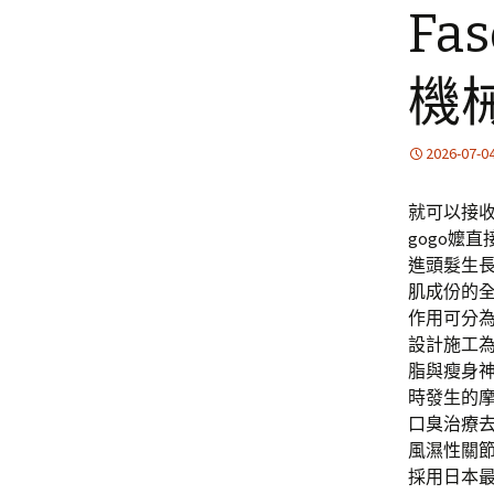
Fa
機
2026-07-0
就可以接
gogo嬤
進頭髮生
肌成份的
作用可分
設計施工
脂與瘦身
時發生的
口臭治療
風濕性關
採用日本