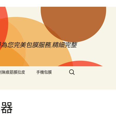
員為您完美包膜服務,精細完整
搜
創無痕筋膜拉皮
手機包膜
尋
關
鍵
字:
大器