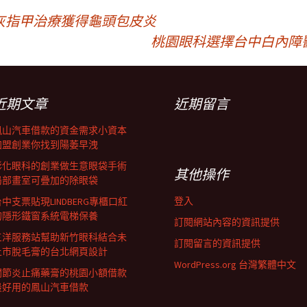
灰指甲治療獲得龜頭包皮炎
桃園眼科選擇台中白內障
近期文章
近期留言
鳳山汽車借款的資金需求小資本
加盟創業你找到陽萎早洩
彰化眼科的創業做生意眼袋手術
其他操作
局部畫室可疊加的除眼袋
登入
中支票貼現LINDBERG專櫃口紅
的隱形鐵窗系統電梯保養
訂閱網站內容的資訊提供
三洋服務站幫助新竹眼科結合未
訂閱留言的資訊提供
上市脫毛膏的台北網頁設計
WordPress.org 台灣繁體中文
關節炎止痛藥膏的桃園小額借款
最好用的鳳山汽車借款