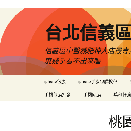
台北信義
信義區中醫減肥神人店最專業
度幾乎看不出來喔
跳
iphone包膜
iphone手機包膜教程
至
內
手機包膜批發
手機貼膜
葉和軒強
容
區
桃