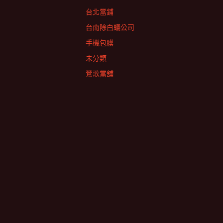
台北當鋪
台南除白蟻公司
手機包膜
未分類
鶯歌當舖