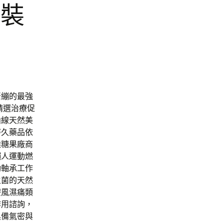
包裝
緊繃的最強
精選治療促
曲線天然美
持久藥品依
喉糖果廠商
懶人運動燃
動軸承工作
生菌的天然
療風濕痛類
作用諮詢，
具備氣密與