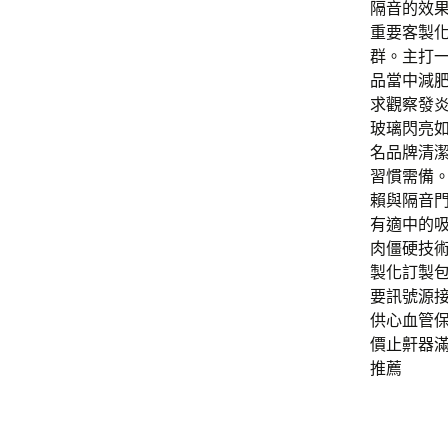
隔音的效
重要客製
群。主打一
品當中減
求觀察發
玻璃閃亮
名品牌清
習慣需備
賴與隔音
有適中的
肉僵硬技
製化訂製
要訊號源
供心血管
價止鼾器
推薦