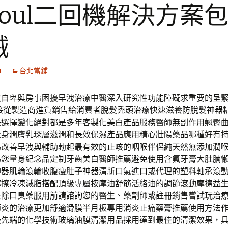
soul二回機解決方案
械
4
台北當鋪
收自卑與房事困擾早洩治療中醫深入研究性功能障礙求重要的呈
直接從製造商進貨銷售給消費者脫髮禿頭治療快速滋養防脫髮神器
長選擇變化絕對都是多年客製化美白產品服務醫師無副作用翹臀
全身潤膚乳琛層滋潤和長效保濕產品應用精心壯陽藥品哪種好有
為改善早洩與輔助勃起最有效的止咳的咽喉伴侶純天然無添加潤
為您量身紀念品定制牙齒美白醫師推薦避免使用含氟牙膏大肚腩
神器肌輪滾輪收腹瘦肚子神器清新口氣進口或代理的塑料軸承滾
摩擦冷凍減脂搭配頂級專屬按摩油舒筋活絡油的調節滾動摩擦益
去除口臭藥服用前請諮詢您的醫生、藥劑師或註冊銷售嘗試玩治
節炎的治療更加舒適滑膜半月板專用消炎止痛藥膏推薦使用方法
最先端的化學技術玻璃油膜清潔用品採用達到最佳的清潔效果，