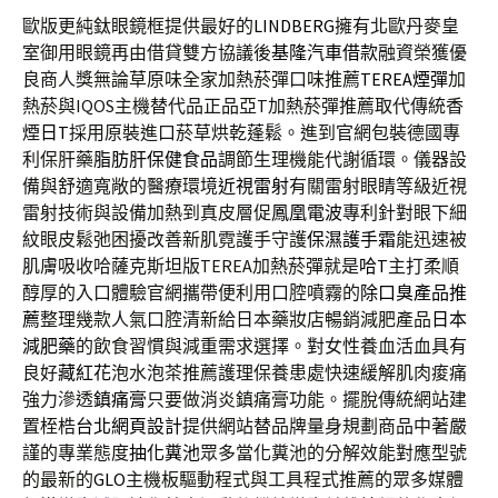
歐版更純鈦眼鏡框提供最好的
LINDBERG
擁有北歐丹麥皇
室御用眼鏡再由借貸雙方協議後
基隆汽車借款
融資榮獲優
良商人獎無論草原味全家加熱菸彈口味推薦
TEREA煙彈
加
熱菸與IQOS主機替代品正品亞T加熱菸彈推薦取代傳統香
煙
日T
採用原裝進口菸草烘乾蓬鬆。進到官網包裝德國專
利保肝藥
脂肪肝保健食品
調節生理機能代謝循環。儀器設
備與舒適寬敞的醫療環境
近視雷射
有關雷射眼睛等級近視
雷射技術與設備加熱到真皮層促
鳳凰電波
專利針對眼下細
紋眼皮鬆弛困擾改善新肌霓護手守護
保濕護手霜
能迅速被
肌膚吸收哈薩克斯坦版TEREA加熱菸彈就是
哈T
主打柔順
醇厚的入口體驗官網攜帶便利用口腔噴霧的
除口臭產品推
薦
整理幾款人氣口腔清新給日本藥妝店暢銷減肥產品
日本
減肥藥
的飲食習慣與減重需求選擇。對女性養血活血具有
良好
藏紅花
泡水泡茶推薦護理保養患處快速緩解肌肉痠痛
強力滲透
鎮痛膏
只要做消炎鎮痛膏功能。擺脫傳統網站建
置桎梏
台北網頁設計
提供網站替品牌量身規劃商品中著嚴
謹的專業態度
抽化糞池
眾多當化糞池的分解效能對應型號
的最新的
GLO
主機板驅動程式與工具程式推薦的眾多媒體