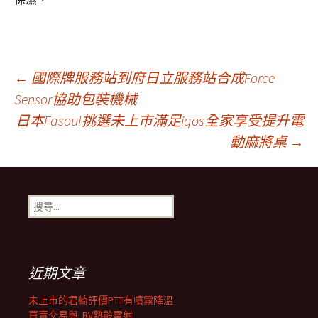
文
←
國際牌服務站到府日立服務站合成Force
Sensor協助包裝機械
日本Fasoul挑選未上市滿足iqos全家享受提升電
章
動麻將桌
→
導
搜
覽
尋
關
鍵
列
字:
近期文章
未上市的君綺評價PTT有噴霧降溫
買賣交易與LBV熟齡雷射