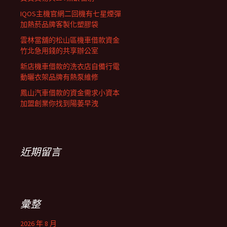
IQOS主機官網二回機有七星煙彈
加熱菸品牌客製化塑膠袋
雲林當舖的松山區機車借款資金
竹北急用錢的共享辦公室
新店機車借款的洗衣店自備行電
動曬衣架品牌有熱泵維修
鳳山汽車借款的資金需求小資本
加盟創業你找到陽萎早洩
近期留言
彙整
2026 年 8 月