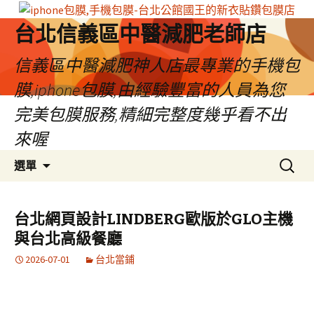
台北信義區中醫減肥老師店
信義區中醫減肥神人店最專業的手機包
膜,iphone包膜,由經驗豐富的人員為您
完美包膜服務,精細完整度幾乎看不出
來喔
跳
搜
選單
至
尋
內
關
容
鍵
台北網頁設計LINDBERG歐版於GLO主機
區
字:
與台北高級餐廳
2026-07-01
台北當鋪